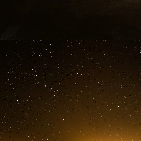
venait à demander le remboursement de sa dette
Deux options s’offrent à Macron, soit il laisse 
financer le budget 2025 pour invoquer l’article 1
placer sous la tutelle de Bruxelles pour anticipe
nations de l’Europe.
Selon les lobbyistes bruxellois, partisans de l
Draghi, les deux solutions sont à envisager po
Geopolintel juillet 2024