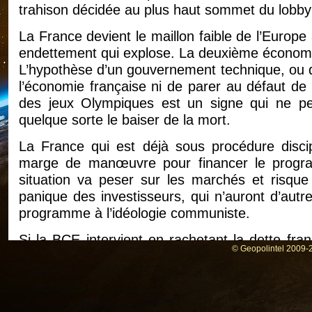
trahison décidée au plus haut sommet du lobby
La France devient le maillon faible de l’Europe
endettement qui explose. La deuxième économie
L’hypothèse d’un gouvernement technique, ou de
l’économie française ni de parer au défaut de
des jeux Olympiques est un signe qui ne pe
quelque sorte le baiser de la mort.
La France qui est déjà sous procédure discip
marge de manœuvre pour financer le progr
situation va peser sur les marchés et risque 
panique des investisseurs, qui n’auront d’autr
programme à l’idéologie communiste.
Si la BCE intervient en rachetant la dette fr
© Geopolintel 2009-2
respecter les règles budgétaires européenn
incapable.
Ce qui découlera de cette crise sera l’effe
européens de la France. Et dans le cas le pl