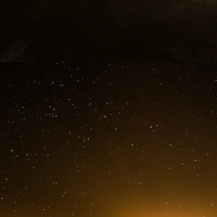
mais de capitaliser « sur ce qui existe déjà 
chargé de la criminalité organisée) « afin d’aller 
Parmi les autres mesures envisagées, Éric D
statut de repenti inspiré du modèle italien afin 
spécialement composée pour le trafic de stupéf
d’association de malfaiteurs en matière de c
réclusion.
Gazette du Palais