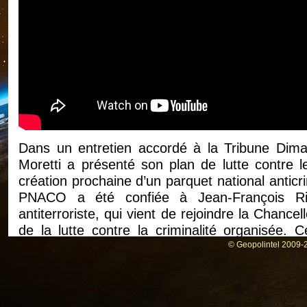
Dans un entretien accordé à la Tribune Dim
Moretti a présenté son plan de lutte contre 
création prochaine d’un parquet national anticr
PNACO a été confiée à Jean-François Ric
antiterroriste, qui vient de rejoindre la Chancel
de la lutte contre la criminalité organisée. 
l’ensemble des acteurs concernés afin de pré
© Geopolintel 2009-2
national », lequel sera présenté en octobr
(juridiction interrégionales spécialisées). C
dernières, le ministre de la Justice a assuré qu