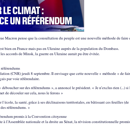
que Macron pense que la consultation du peuple est une nouvelle méthode de faire 
c’est bien en France mais pas en Ukraine auprès de la population du Dombass.
les accords de Minsk, la guerre en Ukraine aurait pu être évitée.
 référendums
ndation (CNR) jeudi 8 septembre. Il envisage que cette nouvelle « méthode » de fai
ais par voie référendaire.
 déboucher sur des référendums », a annoncé le président. « Je n’exclus rien (...) si 
t de découler sur cela, nous le ferons »
’école, la santé, grâce à ses déclinaisons territoriales, en bâtissant ces feuilles (de
 des référendums. »
férendum promis à la Convention citoyenne
e à l’Assemblée nationale et la droite au Sénat, la révision constitutionnelle promi