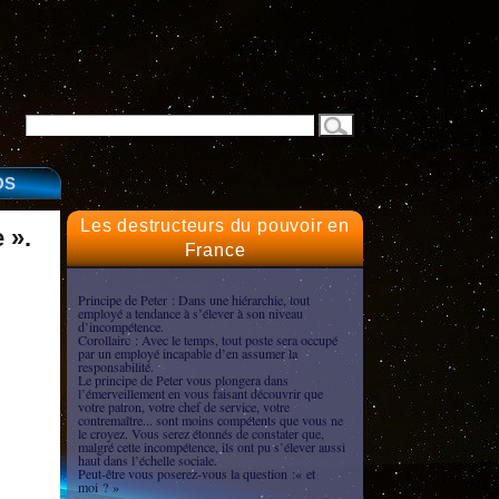
OS
Les destructeurs du pouvoir en
 ».
France
Principe de Peter : Dans une hiérarchie, tout
employé a tendance à s’élever à son niveau
d’incompétence.
Corollaire : Avec le temps, tout poste sera occupé
par un employé incapable d’en assumer la
responsabilité.
Le principe de Peter vous plongera dans
l’émerveillement en vous faisant découvrir que
votre patron, votre chef de service, votre
contremaître... sont moins compétents que vous ne
le croyez. Vous serez étonnés de constater que,
malgré cette incompétence, ils ont pu s’élever aussi
haut dans l’échelle sociale.
Peut-être vous poserez-vous la question :« et
moi ? »