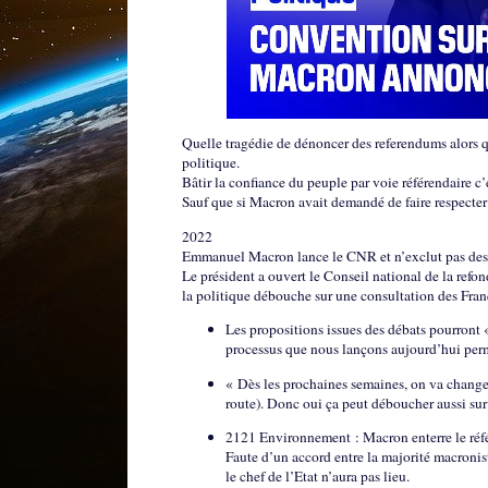
Quelle tragédie de dénoncer des referendums alors 
politique.
Bâtir la confiance du peuple par voie référendaire 
Sauf que si Macron avait demandé de faire respecter 
2022
Emmanuel Macron lance le CNR et n’exclut pas des
Le président a ouvert le Conseil national de la refo
la politique débouche sur une consultation des Franç
Les propositions issues des débats pourront «
processus que nous lançons aujourd’hui perme
« Dès les prochaines semaines, on va changer l
route). Donc oui ça peut déboucher aussi sur
2121 Environnement : Macron enterre le ré
Faute d’un accord entre la majorité macronist
le chef de l’Etat n’aura pas lieu.