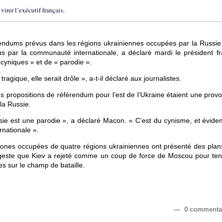
irer l’exécutif français.
dums prévus dans les régions ukrainiennes occupées par la Russie 
s par la communauté internationale, a déclaré mardi le président fr
cyniques » et de « parodie ».
ragique, elle serait drôle », a-t-il déclaré aux journalistes.
 propositions de référendum pour l’est de l’Ukraine étaient une provo
la Russie.
sie est une parodie », a déclaré Macon. « C’est du cynisme, et évid
nationale ».
 zones occupées de quatre régions ukrainiennes ont présenté des plan
 geste que Kiev a rejeté comme un coup de force de Moscou pour ten
tes sur le champ de bataille.
— 0 commenta