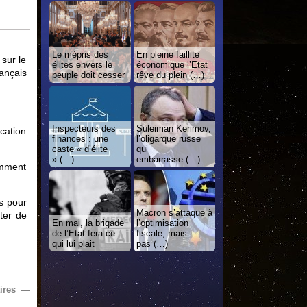
Le mépris des
En pleine faillite
sur le
élites envers le
économique l’Etat
ançais
peuple doit cesser
rêve du plein (…)
Inspecteurs des
Suleiman Kerimov,
cation
finances : une
l’oligarque russe
caste « d’élite
qui
» (…)
embarrasse (…)
emment
s pour
Macron s’attaque à
ter de
En mai, la brigade
l’optimisation
de l’Etat fera ce
fiscale, mais
qui lui plait
pas (…)
ires —