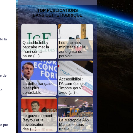
TOP PUBLICATIONS
DANS CETTE RUBRIQUE
de la
Quand le lobby
Les cabinets
bancaire met la
ministériels : la
main sur la
zone grise du
haute (…)
pouvoir
re de
Accessibilité :
La dette française
l’Arcom épingle
n’est plus
“impots.gouv”
le
contrôlable.
avec (…)
Le gouvernement
Bayrou et la
La Métropole Aix-
se par
soviétisation
Marseille sous
des (…)
tutelle