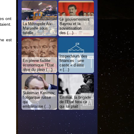
es ont
Le gouvernement
La Métropole Aix-
Bayrou et la
taient.
Marseille sous
soviétisation
tutelle
des (…)
he est
Inspecteurs des
En pleine faillite
finances : une
économique l’Etat
caste « d’élite
rêve du plein (…)
» (…)
Suleiman Kerimov,
l’oligarque russe
En mai, la brigade
qui
de l’Etat fera ce
embarrasse (…)
qui lui plait