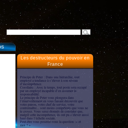
OS
Les destructeurs du pouvoir en
France
Principe de Peter : Dans une hiérarchie, tout
employé a tendance à s’élever à son niveau
d’incompétence.
Corollaire : Avec le temps, tout poste sera occupé
par un employé incapable d’en assumer la
responsabilité.
Le principe de Peter vous plongera dans
l’émerveillement en vous faisant découvrir que
votre patron, votre chef de service, votre
contremaître... sont moins compétents que vous ne
le croyez. Vous serez étonnés de constater que,
malgré cette incompétence, ils ont pu s’élever aussi
haut dans l’échelle sociale.
Peut-être vous poserez-vous la question :« et
moi ? »