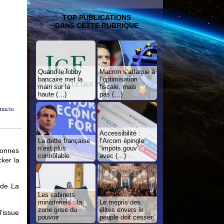
TOP PUBLICATIONS
DANS CETTE RUBRIQUE
Quand le lobby
Macron s’attaque à
bancaire met la
l’optimisation
main sur la
fiscale, mais
haute (…)
pas (…)
rmacie
Accessibilité :
La dette française
l’Arcom épingle
n’est plus
“impots.gouv”
sonnes
contrôlable.
avec (…)
cker la
 de La
Les cabinets
ministériels : la
Le mépris des
zone grise du
élites envers le
l’issue
pouvoir
peuple doit cesser