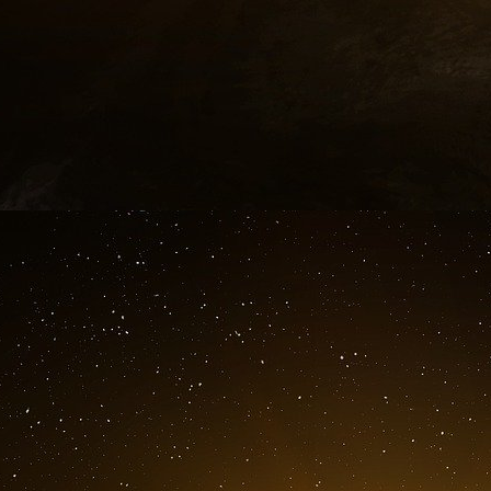
coalition mondiale afin de garantir son échec str
jusqu’au jour où elle sera capable de
économiquement et militairement.
Il y a tant de choses à apprécier chez Toria,
Elle dit toujours ce qu’elle pense - dans mon
étrangère. Elle défend toujours les diplomates a
les encadrant, en les élevant et en veillant à 
méritent et ce que notre mission exige. Elle t
sombres, vous fait rire quand vous en avez le p
Le président Biden et moi-même avons dema
gestion, John Bass, d’assurer l’intérim du sou
jusqu’à ce que le remplacement de Toria soit c
Nous sommes très reconnaissants à Toria pour
contribution durable à cette institution et au mo
State Gov