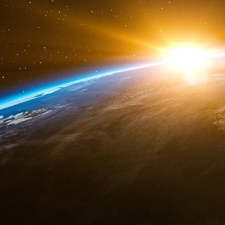
Ces expériences ont permis à Toria d’acquér
large éventail de questions et de régions, ainsi
outils de la diplomatie américaine pour promouv
Ce qui rend Toria vraiment exceptionnelle, c’es
battre dans ce en quoi elle croit le plus : la li
la capacité durable de l’Amérique à inspirer 
entier. Tels étaient les principes qui an
rencontrés pour la première fois il y a plus de
a mis en œuvre dans son travail de sous-secré
intérim - un rôle qu’elle a assumé sans interru
Au cours des trois dernières années, Tori
domaines, de la gestion de crises complexes
l’élargissement et au renforcement des allian
Europe et dans la région indo-pacifique.
Mais c’est le leadership de Toria sur l’Ukrai
politique étrangère étudieront dans les années 
pour faire face à l’invasion massive de l’U