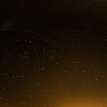
.
Antony J. Blinken, Secrétaire d’É
2024
Victoria Nuland m’a fait savoir qu’elle avait 
semaines ses fonctions de sous-secrétaire d’Ét
elle a incarné l’engagement du président Bide
notre politique étrangère et revitaliser le le
crucial pour notre pays et pour le monde.
Le mandat de Victoria couronne trois décenni
sous six présidents et dix secrétaires d’État. 
qu’agent consulaire à Guangzhou, en Chine, T
département. Chargée de mission politique e
parole et chef de cabinet. Secrétaire adjointe 
ambassadrice.