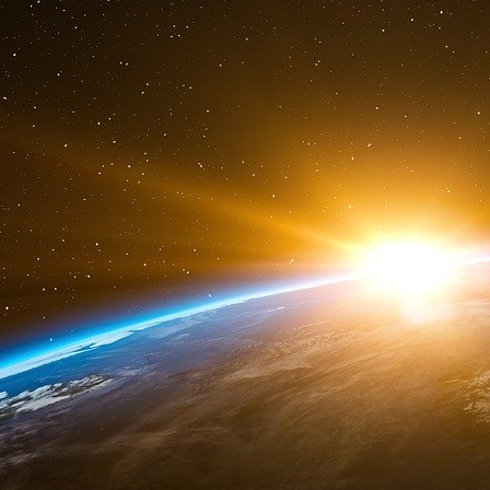
minimum à l’agriculteur de 35 000 euros par a
peut varier dans le temps, notamment en fonct
Sébastien Crépieux qui précise que le but
agricole. « On doit trouver un équilibre entre le
précise Rémy Petoton. L’amélioration de la ré
meilleures performances zootechniques.
Les produits proposés par Invers sont destin
particulier celui des animaux domestiques (la
cour, croquettes pour chiens et chats, granul
réseau de plus de 500 points de vente et sur so
marque finale pour être au contact des clien
marché des professionnels, la marque est pou
pisciculture mais compte se développer en volai
Les perspectives de développement
« Notre stratégie est de lancer des nou
débouchés en face », assure Sébastien Crépie
l’intérêt des investisseurs. La société a réali
en septembre 2022 avec l’entrée au capital d