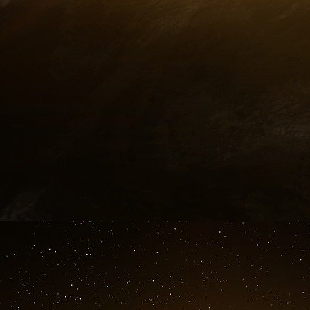
Impact, aux côtés de ses actionnaires histor
Centre France et Limagrain qui réinvestissen
bâtiments d’ici la fin de l’année ou le prem
« L’objectif est ensuite d’être à un rythm
trimestre », précise Sébastien Crépieux. En p
Eurea et Oxyane, la société compte développer
l’objectif de construire une dizaine de bâtiments
Enfin, pour approvisionner les élevages à la fe
site de production de jeunes larves de 4 0
l’avenir, notre ambition est de se développe
besoins de protéines durables que ce soit pour l
des volailles ou des porcs », assure Sébastien
(1) Installé en SCEA avec sa sœur sur 1
semences : maïs, tournesol, concombre, pois
protéagineux, blé et 50 ha en conversion bio (luz
(2) Installé sur 60 ha : semences de maïs et bl
doit rejoindre l’EARL (160 ha) de son père en 2
Insectes : qui peut manger quoi ?