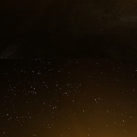
climatiques », explique Jean-Paul Vivier.
Un partenariat noué avec Limagrain
Une filière insectes est peu à peu en train d
Alpes sous l’impulsion de l’entreprise Invers 
en Auvergne par Sébastien Crépieux, ingénie
tests pour mettre au point le processus de pr
élevages à la ferme », explique le président d
en fonctionnement en Limagne. Ils produisen
fraîches par mois, soit environ sept tonnes de 
Jean-Paul Vivier, agriculteur à Artonne, Puy d
avril 2022
Dès le début du projet, Invers s’est rapproch
agriculteurs susceptibles d’accueillir des bâti
pour l’alimentation des larves. La coopérative,
Saint-Ignat), est en effet en mesure de fourn
besoins nutritionnels des larves.
Le retour de l’élevage sur l’exploitation