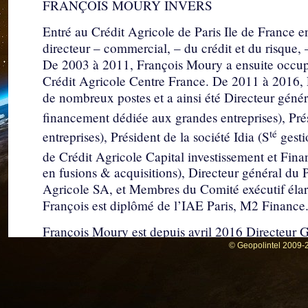
FRANÇOIS MOURY INVERS
Entré au Crédit Agricole de Paris Ile de France en
directeur – commercial, – du crédit et du risque,
De 2003 à 2011, François Moury a ensuite occupé
Crédit Agricole Centre France. De 2011 à 2016, 
de nombreux postes et a ainsi été Directeur généra
financement dédiée aux grandes entreprises), Pré
té
entreprises), Président de la société Idia (S
gesti
de Crédit Agricole Capital investissement et Fina
en fusions & acquisitions), Directeur général du 
Agricole SA, et Membres du Comité exécutif élar
François est diplômé de l’IAE Paris, M2 Finance
François Moury est depuis avril 2016 Directeur G
Jérémie Auvergne 2, Président de sociétés, Admini
© Geopolintel 2009-2
expert bénévole auprès de plusieurs entreprises.
Élevage d’insectes : des agriculteu