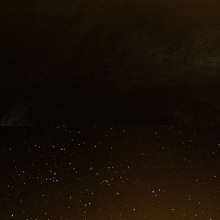
d’insectes. Le groupe d’agriculteurs pionnie
nécessaire à cet atelier. Leur retour d’expér
entre 25 à 28 heures de travail hebdomadaire.
35 000 euros de revenu annuel minimum
Le modèle économique s’inspire du fonctionneme
les agriculteurs qui investissement dans le bâ
2
un bâtiment de 1 500 m
qui comprend l’espace
pour les nettoyer et une cellule froide. Invers 
en leur fournissant des « bébés » larves d’une 
restent dans le bâtiment pendant quatre semai
15 ou 20, avant d’être « récoltées » vivantes
elles sont tamisées pour être nettoyées de
déjections. Les larves riches en protéines son
les insectes, les transforme, les conditionne et l
larves, élevage d’insectes, ténébrion, ver de far
Sur le plan de la rémunération, Invers et l’agr
sur le temps d’amortissement de l’investisseme