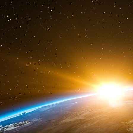
Les insectes entiers sont autorisés pour la nour
Les protéines animales transformées (PAT) à b
aquaculture depuis juillet 2017, à condition 
ténébrions, 3 grillons). Depuis septembre 2021, 
pour l’alimentation des porcs et des volailles.
Les graisses d’insectes, elles, sont autorisées
Côté alimentation humaine, les autorisati
européen. Pour l’heure, seuls le ver de fari
criquet migrateur entier ou sans ailes ni patt
domestique surgelé, séché ou en poudre, e
autorisés.
Réussir