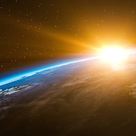
Le choix de se tourner vers le monde agricole 
en est convaincu, « il n’y a pas de meilleurs 
aussi des raisons sanitaires dans le choix de la 
À quelques encablures de là, l’agriculteur 
l’aventure. Installé sur une exploitation de gra
a démarré la production d’insectes fin 2021. L
de bovins allaitants qui apportait un revenu et d
dans ce projet l’opportunité de faire revenir l’
contraintes », témoigne l’agriculteur de 29 an
insectes lui fournit 300 tonnes d’engrais orga
d’azote par tonne, 35 de phosphore et 25 de 
de 85 %.
Lire aussi | Insectes : un projet d’élevages à l
Le Gouessant
Rémy Peteton compte prochainement embaucher
une régularité dans le suivi de l’atelier, la réc
du bâtiment. Jean-Paul Vivier, lui, emploie d