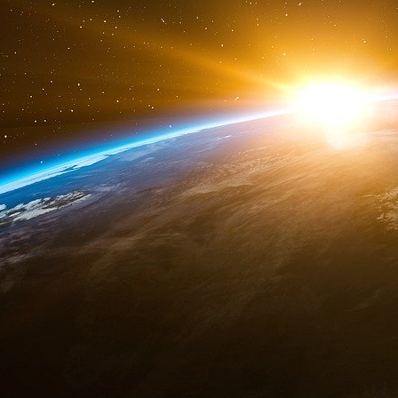
Un élevage d’insectes en plein cœur de la
septembre 2021, Jean-Paul Vivier (1), agri
diversification pour le moins originale. Le bât
regard quand on arrive sur son exploitation. Il
dans un atelier de poules pondeuses. Pourtant
fientes, c’est le calme qui règne à l’intérieur.
Interview | Élevage d’insectes : « Nous avo
de la chaîne de valeur »
Un calme apparent, car en réalité 20 milliar
permanence. En se rapprochant, on peut les 
plastique, alignés sur plusieurs rangées, dans 
des vers de farine, aussi appelés ténébrions. «
elle permet de sécuriser le revenu avec