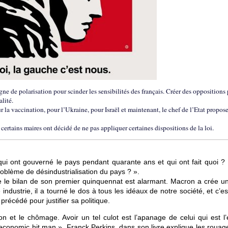
e de polarisation pour scinder les sensibilités des français. Créer des oppositions
lité.
la vaccination, pour l’Ukraine, pour Israël et maintenant, le chef de l’Etat propos
ertains maires ont décidé de ne pas appliquer certaines dispositions de la loi.
 ont gouverné le pays pendant quarante ans et qui ont fait quoi ? I
roblème de désindustrialisation du pays ? ».
e le bilan de son premier quinquennat est alarmant. Macron a crée un
 industrie, il a tourné le dos à tous les idéaux de notre société, et c’e
 précédé pour justifier sa politique.
on et le chômage. Avoir un tel culot est l’apanage de celui qui est l’
conomic hit man ». Franck Perkins, dans son livre explique les rouag