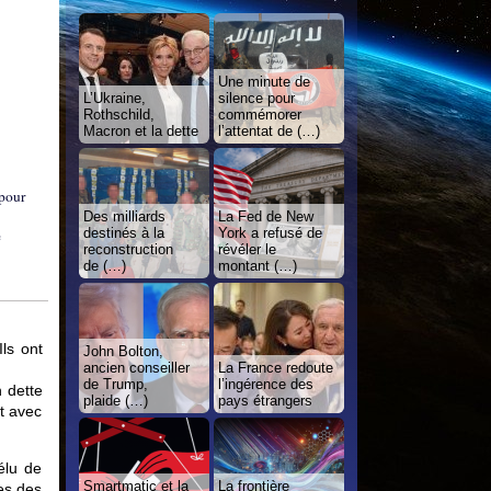
Une minute de
L’Ukraine,
silence pour
Rothschild,
commémorer
Macron et la dette
l’attentat de (…)
 pour
Des milliards
La Fed de New
destinés à la
York a refusé de
e
reconstruction
révéler le
de (…)
montant (…)
ls ont
John Bolton,
ancien conseiller
La France redoute
de Trump,
l’ingérence des
 dette
plaide (…)
pays étrangers
st avec
élu de
Smartmatic et la
La frontière
es des