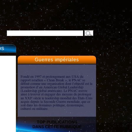
OS
Guerres impériales
Fondé en 1997 et prolongement aux USA du
rapport israélien « Clean Break », le PNAC se
définit comme une organisation dont l’objectif est la
promotion d’un American Global Leadership
(Leadership global américain). Le PNAC œuvre
ainsi à trouver et engager des moyens de prolonger
au XXI
siècle le leadership mondial des États-Unis
e
acquis depuis la Seconde Guerre mondiale, que ce
soit dans les domaines politique, économique,
culturel ou militaire.
TOP PUBLICATIONS
DANS CETTE RUBRIQUE