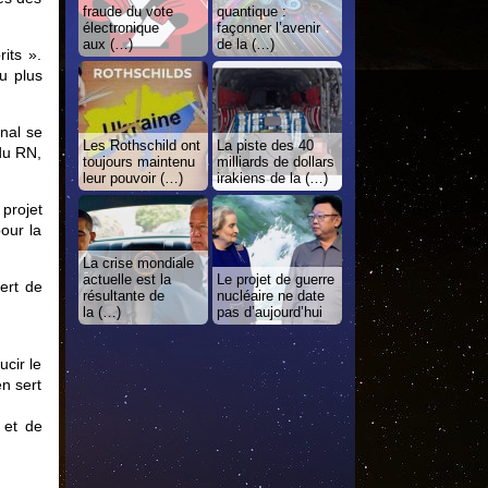
fraude du vote
quantique :
électronique
façonner l’avenir
aux (…)
de la (…)
its ».
u plus
nal se
Les Rothschild ont
La piste des 40
du RN,
toujours maintenu
milliards de dollars
leur pouvoir (…)
irakiens de la (…)
 projet
our la
La crise mondiale
actuelle est la
Le projet de guerre
ert de
résultante de
nucléaire ne date
la (…)
pas d’aujourd’hui
ucir le
en sert
 et de