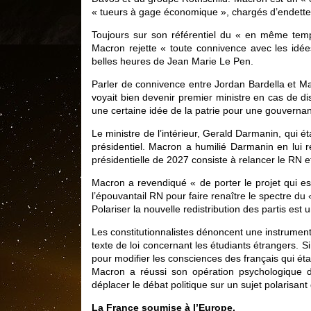
« tueurs à gage économique », chargés d’endetter
Toujours sur son référentiel du « en même temps
Macron rejette « toute connivence avec les idé
belles heures de Jean Marie Le Pen.
Parler de connivence entre Jordan Bardella et Ma
voyait bien devenir premier ministre en cas de di
une certaine idée de la patrie pour une gouvern
Le ministre de l’intérieur, Gerald Darmanin, qui éta
présidentiel. Macron a humilié Darmanin en lui 
présidentielle de 2027 consiste à relancer le RN 
Macron a revendiqué « de porter le projet qui es
l’épouvantail RN pour faire renaître le spectre du
Polariser la nouvelle redistribution des partis est
Les constitutionnalistes dénoncent une instrumental
texte de loi concernant les étudiants étrangers. Si
pour modifier les consciences des français qui étai
Macron a réussi son opération psychologique d
déplacer le débat politique sur un sujet polarisant
La France soumise à l’Europe.