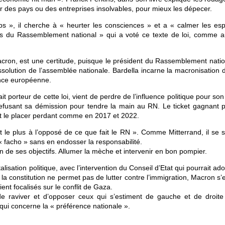
 des pays ou des entreprises insolvables, pour mieux les dépecer.
 », il cherche à « heurter les consciences » et a « calmer les espr
es du Rassemblement national » qui a voté ce texte de loi, comme a
cron, est une certitude, puisque le président du Rassemblement natio
ssolution de l’assemblée nationale. Bardella incarne la macronisation 
ance européenne.
it porteur de cette loi, vient de perdre de l’influence politique pour son
refusant sa démission pour tendre la main au RN. Le ticket gagnant p
et le placer perdant comme en 2017 et 2022.
t le plus à l’opposé de ce que fait le RN ». Comme Mitterrand, il se s
 « facho » sans en endosser la responsabilité.
 un de ses objectifs. Allumer la mèche et intervenir en bon pompier.
isation politique, avec l’intervention du Conseil d’Etat qui pourrait ado
 la constitution ne permet pas de lutter contre l’immigration, Macron s’
ent focalisés sur le conflit de Gaza.
e raviver et d’opposer ceux qui s’estiment de gauche et de droite
 qui concerne la « préférence nationale ».