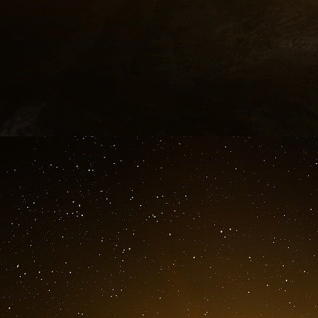
les deux camps dans le cadre d’un scénario 
combattant (Israël) et le deuxième combat
distincts. Une tierce partie (les États-Unis)
territoire. Ce faisant, la tierce partie indique cl
dirige le territoire 2, c’est-à-dire le Hamas. D
sabote le plan d’attaque du premier combattant
premier combattant, Israël.
L’administration Biden fait tout ce qui est en
terrestre de Gaza par Israël. Alors que M. 
collaborateurs de la Maison Blanche font
Washington n’a pas confiance dans les plans e
Washington demande plus de temps pour met
toute la région, ce qui ne fait que donner p
alors que l’opinion mondiale se retourne inévit
Obama, Biden et leurs collaborateurs avertisse
dans une guerre régionale plus large avec
entraînerait les États-Unis dans une récidive 