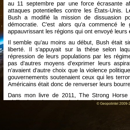
au 11 septembre par une force écrasante afin
attaques potentielles contre les États-Unis. 
Bush a modifié la mission de dissuasion p
démocratie. C’est alors qu’a commencé le 
appauvrissant les régions qui ont envoyé leurs 
Il semble qu’au moins au début, Bush était s
liberté. Il s’appuyait sur la thèse selon laqu
répression de leurs populations par les régi
pas d’autres moyens d’exprimer leurs aspirat
n’avaient d’autre choix que la violence politiqu
gouvernements soutenaient ceux qui les terror
Américains était donc de renverser leurs bourre
Dans mon livre de 2011, The Strong Horse :
Civilizations (Le pouvoir, la politique et le 
© Geopolintel 2009-2
pourquoi le programme pour la liberté était 
américains avaient risqué la sécurité des État
la réalité. Comme me l’a dit le journaliste 