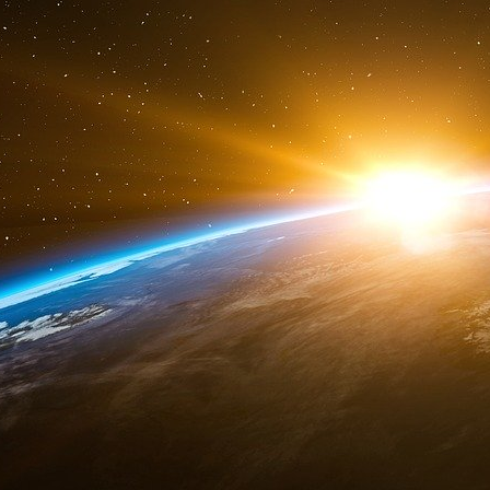
Mais Obama, d’abord, et Biden, maintenant, on
centaines de milliards de dollars dans le b
nucléaire. Il ne s’agit pas là de signes d’inimitié
Le fait est simple : avec Obama et Biden, les
Blanche dissuade Israël de frapper le Hamas a
l’Amérique avec la République islamique.
Lee Smith