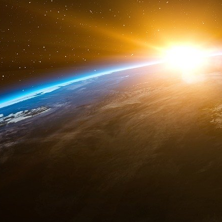
les Palestiniens d’aujourd’hui voteraient pou
faction qui promet de mettre fin à la guerre
poursuivrait. L’histoire montre que les Pales
contre Israël depuis la création de l’État juif en
le Fatah ne mène pas régulièrement des attaq
l’armée et la police israéliennes les protègent
L’administration Biden a perdu l’occasion d’e
Hamas après qu’Israël ait coupé l’approvisio
ainsi que l’électricité qu’il fournit au territo
internationale, n’exige qu’une partie soutienn
dont elle extrait ses combattants. En fait, le
choix aussi ancien que la guerre elle-même :
mènera à la privation et éventuellement à la
aurez la vie sauve. En exigeant qu’Israël rétab
camions d’aide à passer par l’Égypte, la Mais
une organisation responsable du plus grand 
l’Holocauste, et a lié le sort des habitants de
Pour mieux comprendre l’équilibre actuel des for