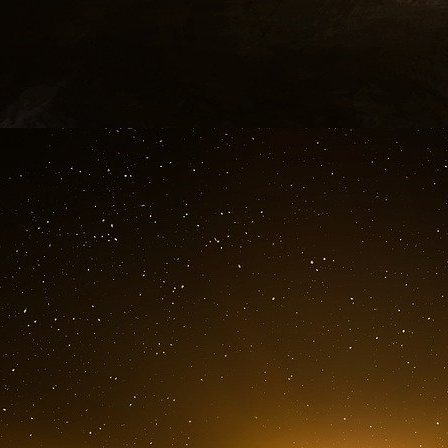
Américains pensaient que le problème venait
écarté, tout irait bien. Mais ce n’est pas le 
pensé que le problème de la région était le col
n’est pas le cas. Le problème, c’est la société »
En d’autres termes, le problème du Moyen-
régimes, mais aussi dans les sociétés dont 
Platon dans le livre VIII de La République,
naissent des caractères humains ».
Ainsi, le programme pour la liberté éclaire 
soutiennent le Hamas. En 2006, la secréta
exhorté les Palestiniens à organiser des éle
l’avaient annoncé, le Hamas a battu son rival
Fatah et ses soutiens internationaux, au premi
le résultat, ce qui a conduit à une guerre in
charge de Gaza tandis que le Fatah dirigeait la 
Il est vrai qu’une grande partie de la populati
encore en âge de voter lors des élections de 20