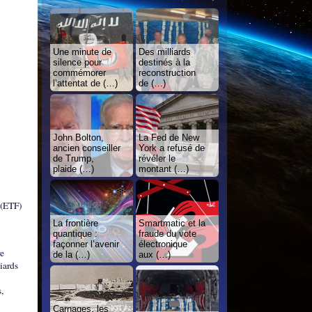
Une minute de
Des milliards
silence pour
destinés à la
commémorer
reconstruction
l’attentat de (…)
de (…)
John Bolton,
La Fed de New
ancien conseiller
York a refusé de
de Trump,
révéler le
plaide (…)
montant (…)
 (ETF)
La frontière
Smartmatic et la
quantique :
fraude du vote
façonner l’avenir
électronique
re
de la (…)
aux (…)
iards
,
Carnages, les