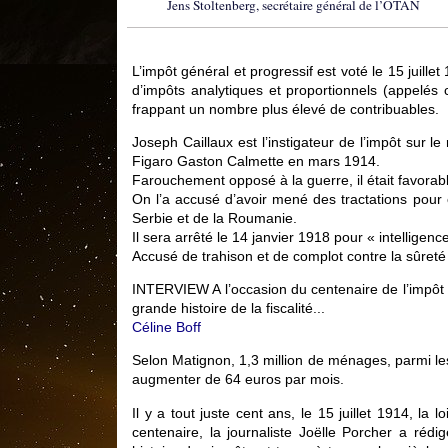
Jens Stoltenberg, secrétaire général de l’OTAN
L’impôt général et progressif est voté le 15 juille
d’impôts analytiques et proportionnels (appelés 
frappant un nombre plus élevé de contribuables.
Joseph Caillaux est l’instigateur de l’impôt sur l
Figaro Gaston Calmette en mars 1914.
Farouchement opposé à la guerre, il était favora
On l’a accusé d’avoir mené des tractations pour
Serbie et de la Roumanie.
Il sera arrêté le 14 janvier 1918 pour « intellige
Accusé de trahison et de complot contre la sûreté 
INTERVIEW A l’occasion du centenaire de l’impôt su
grande histoire de la fiscalité...
Céline Boff
Selon Matignon, 1,3 million de ménages, parmi les
augmenter de 64 euros par mois.
Il y a tout juste cent ans, le 15 juillet 1914, la
centenaire, la journaliste Joëlle Porcher a rédi