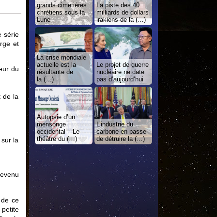
grands cimetières
La piste des 40
chrétiens sous la
milliards de dollars
Lune
irakiens de la (…)
e série
rge et
La crise mondiale
actuelle est la
Le projet de guerre
teur du
résultante de
nucléaire ne date
la (…)
pas d’aujourd’hui
 de la
Autopsie d’un
mensonge
L’industrie du
occidental – Le
carbone en passe
théâtre du (…)
de détruire la (…)
 sur la
revenu
n de ce
petite