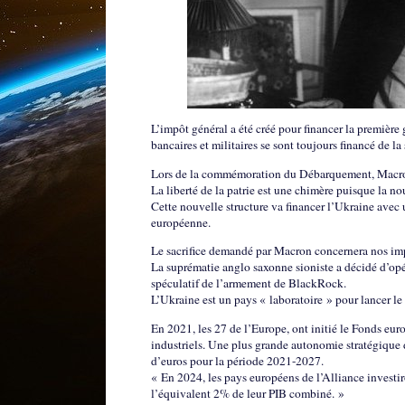
L’impôt général a été créé pour financer la première 
bancaires et militaires se sont toujours financé de la
Lors de la commémoration du Débarquement, Macron a s
La liberté de la patrie est une chimère puisque la n
Cette nouvelle structure va financer l’Ukraine avec
européenne.
Le sacrifice demandé par Macron concernera nos impô
La suprématie anglo saxonne sioniste a décidé d’opé
spéculatif de l’armement de BlackRock.
L’Ukraine est un pays « laboratoire » pour lancer le 
En 2021, les 27 de l’Europe, ont initié le Fonds eur
industriels. Une plus grande autonomie stratégique d
d’euros pour la période 2021-2027.
« En 2024, les pays européens de l’Alliance investiro
l’équivalent 2% de leur PIB combiné. »