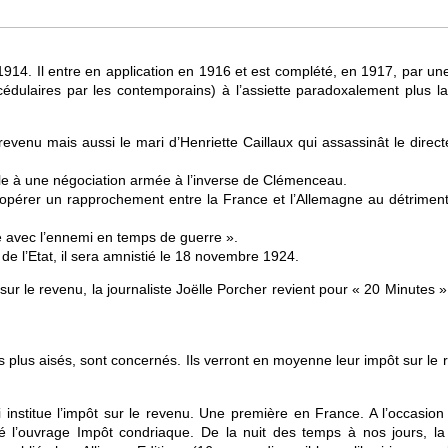
t 1914. Il entre en application en 1916 et est complété, en 1917, par un
cédulaires par les contemporains) à l’assiette paradoxalement plus la
e revenu mais aussi le mari d’Henriette Caillaux qui assassinât le direc
ble à une négociation armée à l’inverse de Clémenceau.
 opérer un rapprochement entre la France et l’Allemagne au détriment
nce avec l’ennemi en temps de guerre ».
de l’Etat, il sera amnistié le 18 novembre 1924.
r le revenu, la journaliste Joëlle Porcher revient pour « 20 Minutes »
 plus aisés, sont concernés. Ils verront en moyenne leur impôt sur le 
 loi institue l’impôt sur le revenu. Une première en France. A l’occasio
gé l’ouvrage Impôt condriaque. De la nuit des temps à nos jours, la 