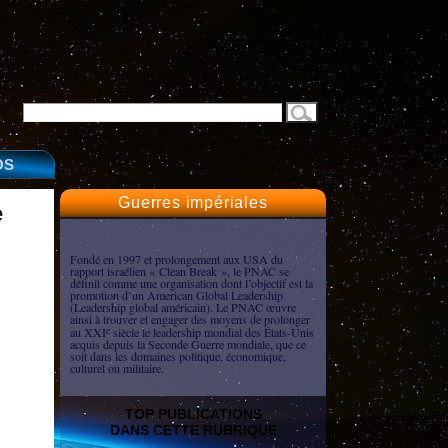
OS
Guerres impériales
e
Fondé en 1997 et prolongement aux USA du
rapport israélien « Clean Break », le PNAC se
définit comme une organisation dont l’objectif est la
promotion d’un American Global Leadership
(Leadership global américain). Le PNAC œuvre
ainsi à trouver et engager des moyens de prolonger
au XXI
siècle le leadership mondial des États-Unis
e
acquis depuis la Seconde Guerre mondiale, que ce
soit dans les domaines politique, économique,
culturel ou militaire.
TOP PUBLICATIONS
DANS CETTE RUBRIQUE