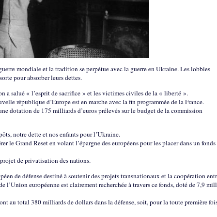
guerre mondiale et la tradition se perpétue avec la guerre en Ukraine. Les lobbies
 sorte pour absorber leurs dettes.
alué « l’esprit de sacrifice » et les victimes civiles de la « liberté ».
ouvelle république d’Europe est en marche avec la fin programmée de la France.
 une dotation de 175 milliards d’euros prélevés sur le budget de la commission
ts, notre dette et nos enfants pour l’Ukraine.
rer le Grand Reset en volant l’épargne des européens pour les placer dans un fonds
projet de privatisation des nations.
opéen de défense destiné à soutenir des projets transnationaux et la coopération ent
e l’Union européenne est clairement recherchée à travers ce fonds, doté de 7,9 mill
nt au total 380 milliards de dollars dans la défense, soit, pour la toute première fois