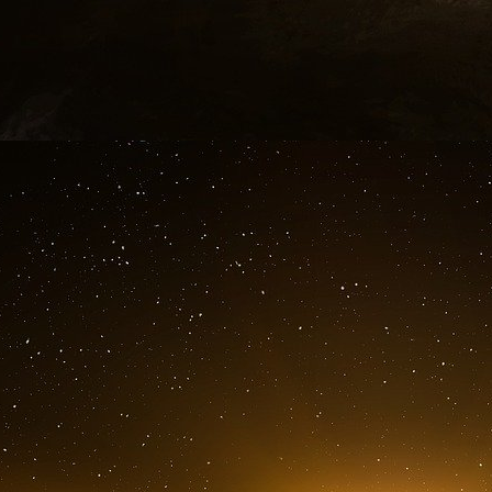
soutenir la population ukrainienne et les réfugi
Investissements stoppés
Pourquoi s’entêter à rester alors que bien d’
approche est conforme à notre objectif et à no
dans sa prise de position. Elle respecte le p
l’alimentation. »
A l’avenir, des marques renommées telles que
toutefois suspendues. Les importations et
destination et en provenance de la Russie, la
pays ont été interrompus, selon la multinationa
pleinement à toutes les sanctions internationale
Lire aussi : Menacé par Anonymous, Nestlé s
activités en Russie
Pour l’instant, aucune mesure n’a été prise en
Unis ou la Suisse. A l’instar de Burger King, D
ont elles aussi décidé de garder un certain n
Novartis. Le groupe rhénan a toutefois décidé 