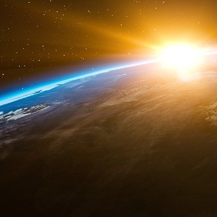
Début mars, Nestlé avait indiqué à AWP compt
que six usines et y avoir réalisé 1,7 milliard de
d’affaires total de 87,1 milliards. Le groupe
grenier à céréales du monde, sur lesquels 580
Extrêmement présente sur la place publique, l
les investisseurs, à l’exception de l’associa
actionnariat responsable. En début de semaine, 
sur ses intentions. Depuis mardi, l’action est en 
1,61%.
Le Temps