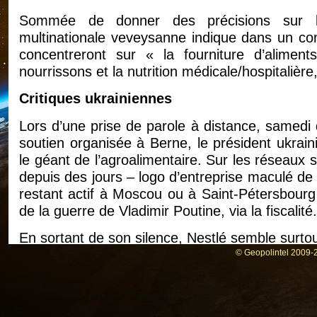
Sommée de donner des précisions sur le
multinationale veveysanne indique dans un co
concentreront sur « la fourniture d’aliment
nourrissons et la nutrition médicale/hospitalière
Critiques ukrainiennes
Lors d’une prise de parole à distance, samedi 
soutien organisée à Berne, le président ukrain
le géant de l’agroalimentaire. Sur les réseaux s
depuis des jours – logo d’entreprise maculé de
restant actif à Moscou ou à Saint-Pétersbourg
de la guerre de Vladimir Poutine, via la fiscalité.
En sortant de son silence, Nestlé semble surtout
nous ne prévoyions pas de faire des bénéfi
© Geopolintel 2009-2
connexes dans un avenir prévisible en R
organisations à but non-lucratif », précise-t-
« des centaines de tonnes de denrées alimentai