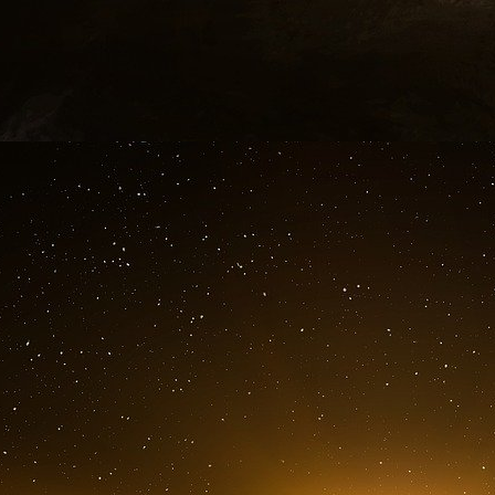
Les deux parties se sont efforcées de rehauss
président iranien Mohammad Khatami a renc
Moubarak en 2003 en marge du Sommet mondial 
Genève.
Après le départ du régime de Moubarak, l’anc
s’est rendu au Caire en 2013 pour participer a