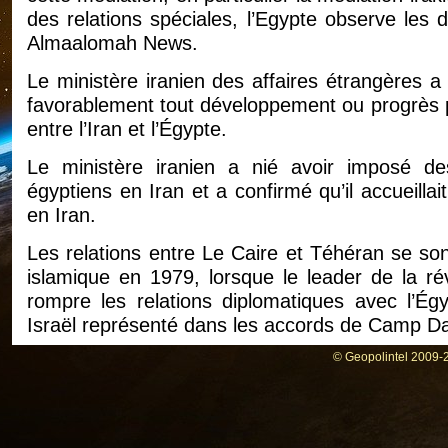
des relations spéciales, l’Egypte observe les
Almaalomah News.
Le ministère iranien des affaires étrangères a c
favorablement tout développement ou progrès pos
entre l’Iran et l’Égypte.
Le ministère iranien a nié avoir imposé de
égyptiens en Iran et a confirmé qu’il accueill
en Iran.
Les relations entre Le Caire et Téhéran se son
islamique en 1979, lorsque le leader de la rév
rompre les relations diplomatiques avec l’Ég
Israël représenté dans les accords de Camp Da
© Geopolintel 2009-2
Les désaccords entre les deux pays se sont ag
président égyptien, Muhammad Anwar El-Sadat
d’Iran, Mohammad Reza Pahlavi.