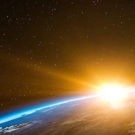
dans un contexte plus général d’inquiétu
mondiales résisteront au climat actuel de hauss
Même si la hausse des taux d’intérêt devrai
augmentant ce qu’elles peuvent gagner par rap
certains investissements à long terme peu
entraîner des pertes, à moins que les banques
ces investissements.