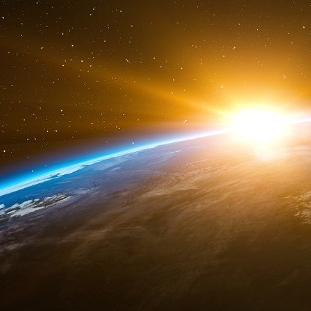
après que des clients ont retiré leur argent e
raison de la hausse des taux d’intérêt.
Les problèmes du Crédit Suisse, notamment une
des transactions avec un fonds d’investissement
la Silicon Valley Bank et de la Signature Bank,
fui après que les déboires américains ont su
banques et qu’un investisseur clé du Crédit Sui
La Deutsche Bank a enregistré dix trimestres c
d’euros (6,1 milliards de dollars) l’année dern
direction de Christian Sewing.
Avant cela, la banque a connu une longue péri
avec les régulateurs depuis la crise financièr
de 7,2 milliards de dollars imposée par les a
erreur les acheteurs de titres adossés à des
ensuite tourné au vinaigre.
Malgré le rebond sous Sewing, la banque étai
marché en raison de ses problèmes antérieur