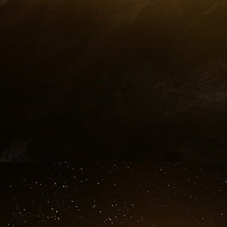
Les responsables européens affirment que 
l’Union européenne - qui n’inclut pas le Cred
d’exposition directe à la Silicon Valley et peu a
Les efforts déployés ces dernières années p
« nous permettent de dire que la supervision b
sont solides et stables et que la capitalisatio
a déclaré M. Scholz.
Les dirigeants européens, qui ont minimisé le 
d’un sommet vendredi, affirment que le système
exigent une large adhésion à des exigences pl
d’une trésorerie suffisante pour couvrir les dépô
Les négociateurs internationaux ont adopté ce
mondiale de 2008, déclenchée par la faillite
Lehman Brothers. Les régulateurs américa
moyenne, dont la Silicon Valley Bank, de ces m
Ces assurances n’ont toutefois pas empêché l