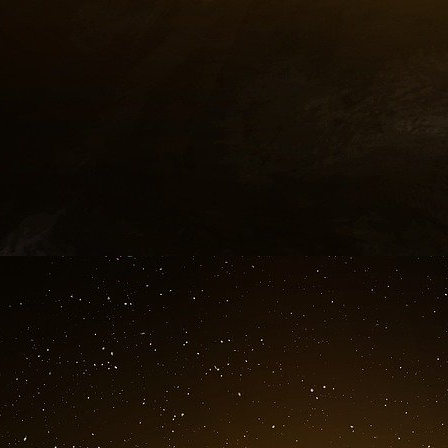
parfois complexes et du scepticisme du march
Sascha Steffen, professeur de finance à l’École
Le marché évalue la banque à un prix inférieur a
signifie que les investisseurs sont encore trè
court sur son bilan ou quant à son potentiel d
bonne chose.
Les grandes banques mondiales se sont dav
récentes turbulences financières, a-t-il ajouté.
« Il s’agit d’une contagion, d’un manque de 
déclaré M. Steffen.
Le repli « pourrait aussi être plus émotionnel, p
c’est quelque chose à laquelle il fallait s’atte
performances après la crise financière mondiale,
Davide Oneglia, du fournisseur de recherche e
déclaré qu’il n’était pas surprenant que « la 