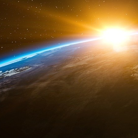
.
Les actions de la Deutsche Ban
mondiale à l’égard des banques
FRANCFORT, Allemagne (
AP
) - Les actions
vendredi, entraînant dans leur chute d’autre
le chancelier allemand Olaf Scholz à exprimer 
pays, après que les craintes concernant le s
nouvelles secousses sur le marché.
Les actions de la Deutsche Bank ont clôturé 
après avoir chuté de 14 %. Cette baisse fait 
l’assurance des détenteurs d’obligations contr
sous le nom de « credit default swaps » (swaps 
L’augmentation des coûts d’assurance de 
sauvetage du prêteur suisse Credit Suisse
gouvernement. Ce rachat, organisé à la 
bouleversements du système financier mondi
américaines et les craintes suscitées par les 