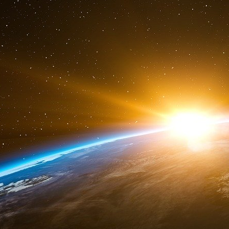
maintenant la Deutsche Bank ». Elle a été a
raison « d’échecs managériaux et stratégique
scandales financiers », malgré ses récents bén
« Il est encore trop tôt pour dire s’il s’agi
investisseurs au terme d’une semaine très str
ou de signes annonciateurs de problèm
européennes les plus fragiles », a-t-il ajouté.
Toutefois, la chute des actions des banq
davantage liée à un manque de confiance qu’à
Stuart Graham et Leona Li, analystes au sei
Autonomous, ont déclaré que « la Deutsche es
« Nous sommes relativement détendus au vu 
matière de capital et de liquidités », ont-ils décl
Ses avoirs en produits dérivés - souvent des 
lié à d’autres actifs - sont « bien connus » et
déclaré Graham et Li.