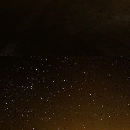
qui ont entraîné une chute de ses actions et pou
À la question de savoir si la Deutsche Bank 
M. Scholz a répondu : « Il n’y a aucune raison d
« La Deutsche Bank a entièrement modernisé
banque très rentable », a déclaré M. Scholz à
à Bruxelles.
Comme le Crédit Suisse, la Deutsche Bank fai
d’importance mondiale, dont les règles intern
niveaux plus élevés de réserves de capital, car
généralisées.
D’autres grandes banques européennes ont ég
allemande a clôturé en baisse de 5,45 %, la So
Raiffeisen autrichienne a chuté de 7,9 %.
Les marchés ont été ébranlés par la crainte
difficultés inattendues, comme la banque américa