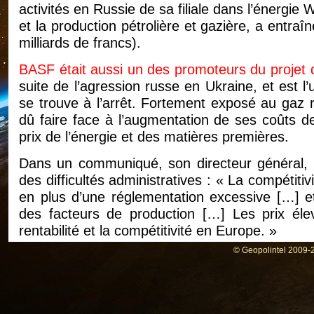
activités en Russie de sa filiale dans l’énergie 
et la production pétrolière et gazière, a entraî
milliards de francs).
BASF était aussi un des promoteurs du projet
suite de l’agression russe en Ukraine, et est l
se trouve à l’arrêt. Fortement exposé au gaz r
dû faire face à l’augmentation de ses coûts d
prix de l’énergie et des matières premières.
Dans un communiqué, son directeur général, M
des difficultés administratives : « La compétiti
en plus d’une réglementation excessive […] et
des facteurs de production […] Les prix éle
rentabilité et la compétitivité en Europe. »
Des économies de 495 millions de francs par a
© Geopolintel 2009-2
A Ludwigshafen, où BASF emploie près de 3
groupe comptait en décembre 2022, ce sont 700
être supprimés d’ici à fin 2026. Sur le lieu où el