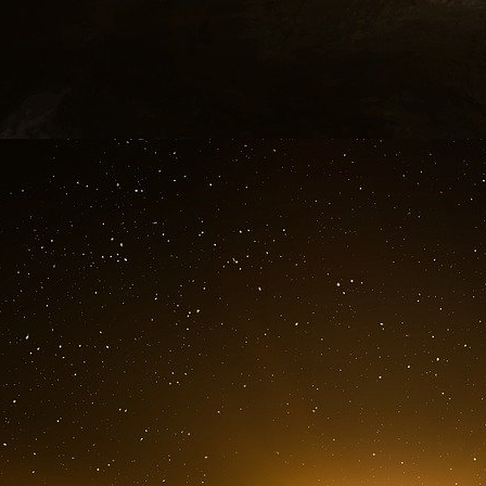
ans, l’entreprise prévoit notamment de ferme
caprolactame, un composant utilisé pour la prod
des unités associées, spécialisées dans les e
d’Anvers en Belgique peut à elle seule approvi
Les sites de production de divers composés ch
raison d’une demande trop faible sur le marc
installations. Mais dans les explications donné
l’augmentation des coûts de production. Des u
aux Etats-Unis doivent permettre de compen
fermées.
Le groupe prévoit également 2600 suppress
services commerciaux, dans ses activités 
réorganisation de ses structures d’encadremen
les employés allemands du groupe. Selon BAS
500 millions d’euros (495 millions de francs) 
et 200 millions de plus à partir de 2027 sur le 
Le Temps CH