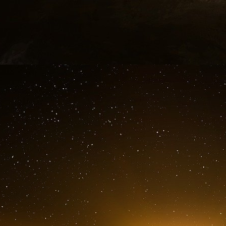
hémorragique d’apparition brutale ou d’inte
céphaline activé] allongé et d’être identifié en si
Les pharmacovigilants font également le po
signalées.
Cinq nouveaux cas ont été notifiés au cours d
sont survenus chez des personnes de moins
survenue plus d’un mois après l’administration
ans avec antécédent néoplasique et de péricard
Dans un des cas, survenu chez un homme de m
causée par une infection à Mycoplasma pne
étiologie particulière n’a été identifiée.
Depuis le début du suivi, 11 cas de myocardit
française. Les informations demeurent lim
néanmoins que les caractéristiques déclaré
après deuxième injection- correspondent aux
médiatisés en Israël. Ce signal de myocard
européenne du médicament (EMA).