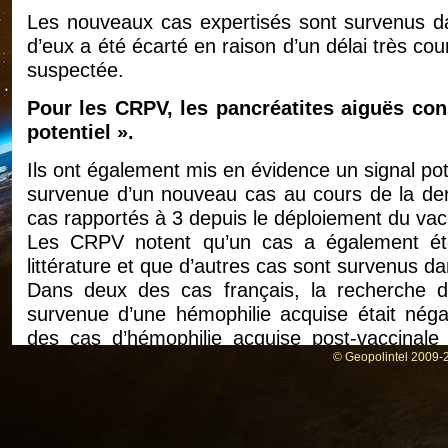
Les nouveaux cas expertisés sont survenus dan
d’eux a été écarté en raison d’un délai très co
suspectée.
Pour les CRPV, les pancréatites aiguës cons
potentiel ».
Ils ont également mis en évidence un signal pot
survenue d’un nouveau cas au cours de la derni
cas rapportés à 3 depuis le déploiement du vac
Les CRPV notent qu’un cas a également été 
littérature et que d’autres cas sont survenus d
Dans deux des cas français, la recherche d’u
survenue d’une hémophilie acquise était néga
des cas d’hémophilie acquise post-vaccinale 
© Geopolintel 2009-2
grippe saisonnière et A(H1N1).
« S’agissant d’un événement rare, la survenue
le monde, justifie à la fois de penser à l