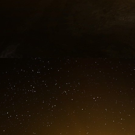
e
ANSM, 15
rapport de pharmacovigilance de C
ANSM, rapport de pharmacovigilance du vacci
vib/nc/APMnews
[VIB1QTNL1U]