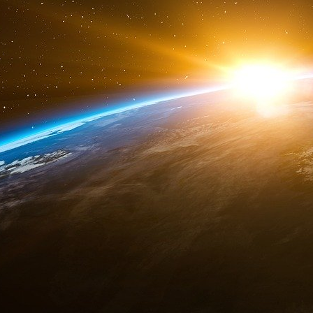
De même, le rapport fait état de 13 nouveaux ca
événements sont en cours d’analyse par l’EM
sujet.
Les sociétés savantes American Heart Associ
communiqué dimanche sur la balance bénéfi
messager. Les Centers for Disease Control a
semaine dernière avoir analysé plusieurs dou
Etats-Unis. Ils ont affecté en majorité des ado
des hommes, sont survenus plus fréquemmen
dans les 4 jours suivant la vaccination. Pour la p
En outre, le dernier rapport sur le vacc
gonflement des lèvres survenus après la vacc
des injections de produits de comblement.
Cet effet indésirable, observé lors des es
caractéristiques du produit. Au cours de la dern
en France. Les CRPV de Besançon et Lille soul
après la vaccination (1 à 2 jours) et que, da
comblement avaient été réalisées plus d’une a