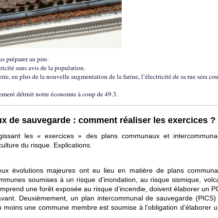
us préparer au pire.
icité sans avis de la population.
, en plus de la nouvelle augmentation de la farine, l’électricité de sa rue sera co
ement détruit notre économie à coup de 49.3.
de sauvegarde : comment réaliser les exercices ?
égissant les « exercices » des plans communaux et intercommun
ulture du risque. Explications.
eux évolutions majeures ont eu lieu en matière de plans commun
mmunes soumises à un risque d’inondation, au risque sismique, volc
 comprend une forêt exposée au risque d’incendie, doivent élaborer un 
aravant. Deuxièmement, un plan intercommunal de sauvegarde (PICS) 
au moins une commune membre est soumise à l’obligation d’élaborer u