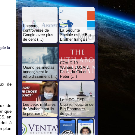
L’accord
controversé de
La Sécurité
Google avec plus
Sociale est le Big
de cent (…)
Brother français
upée la
COVID 19 :
Quand les médias
Wuhan, L’USAID,
annonçaient le
Fauci, la Cia et
refroidissement (…)
Peter (…)
aux de
Le « DOLDER
Les Jeux militaires
Club », l’opacité de
aux de
de Wuhan sont ils
Big Pharma et
anique
le premier (…)
de (…)
PCS, en
doit à
n plan