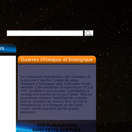
OS
Guerres chimique et biologique
La communauté internationale a pris conscience de
la nécessité d’interdire l’emploi des armes
chimiques et biologiques après la Première Guerre
mondiale. Cette interdiction fut renforcée en 1972 et
1993, prohibant la mise au point, la production, le
stockage et le transfert de ce type d’armes. Mais les
programmes militaires, bénéficiant des avancées
dans les domaines des sciences de la vie et de la
biotechnologie, et se finançant sur des fonds
secrets, ont été poursuivis par des grandes
puissances.
TOP PUBLICATIONS
DANS CETTE RUBRIQUE