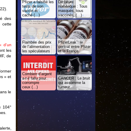
Pfizer a falsifié les
Dictature
tests de son
numérique : Tous
22).
vaccin et
masqués, tous
caché (…)
vaccinés, (…)
té des
 cette
Flambée des prix
PfizerLeak : le
« d’un
de l’alimentation :
contrat entre Pfizer
ont les
les spéculateurs
et la France
AMF, de
 former
Combien d’argent
s » et
a-t-il fallu pour
CANCER : Le bruit
corrompre
qui assomme la
ceux (…)
tumeur
ans le
u 104°
hes.
alerte,