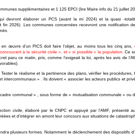
mmunes supplémentaires et 1 125 EPCI (lire Maire info du 21 juillet 20
i devront élaborer un PCS (avant la mi 2024) et la quasi -totali
fin 2026) .Les communes concernées recevront une notification de
rmés.
se en œuvre d’un PICS doit faire l’objet, au moins tous les cinq ans,
ncourant à la sécurité civile », et « si possible » la population
. Ce s
ret paru ce matin, pris, comme l’exigeait la loi, après les avis de l’
vorables).
 Tester le réalisme et la pertinence des plans, vérifier les procédures,
intercommunaux » . Ils doivent « associer les acteurs publics et privé
 le cadre communal » , sous forme de « mutualisation communale » ou d
tection civile, élaboré par le CNPC et appuyé par l’AMF, présenté a
éées et d’intégrer en amont leur concours aux situations de catastrop
rendra plusieurs formes. Notamment le déclenchement des dispositifs d’