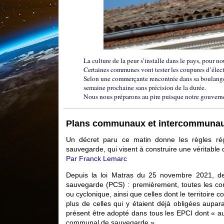
La culture de la peur s’installe dans le pays, pour no
Certaines communes vont tester les coupures d’électr
Selon une commerçante rencontrée dans sa boulangerie
semaine prochaine sans précision de la durée.
Nous nous préparons au pire puisque notre gouvern
Plans communaux et intercommunaux 
Un décret paru ce matin donne les règles r
sauvegarde, qui visent à construire une véritable c
Par Franck Lemarc
Depuis la loi Matras du 25 novembre 2021, d
sauvegarde (PCS) : premièrement, toutes les co
ou cyclonique, ainsi que celles dont le territoire
plus de celles qui y étaient déjà obligées aup
présent être adopté dans tous les EPCI dont « 
communal de sauvegarde ».