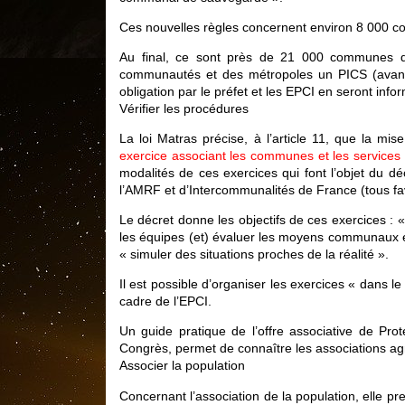
Ces nouvelles règles concernent environ 8 000 co
Au final, ce sont près de 21 000 communes qu
communautés et des métropoles un PICS (avant 
obligation par le préfet et les EPCI en seront info
Vérifier les procédures
La loi Matras précise, à l’article 11, que la mi
exercice associant les communes et les services co
modalités de ces exercices qui font l’objet du déc
l’AMRF et d’Intercommunalités de France (tous fa
Le décret donne les objectifs de ces exercices : «
les équipes (et) évaluer les moyens communaux et 
« simuler des situations proches de la réalité ».
Il est possible d’organiser les exercices « dans
cadre de l’EPCI.
Un guide pratique de l’offre associative de Pro
Congrès, permet de connaître les associations agr
Associer la population
Concernant l’association de la population, elle p