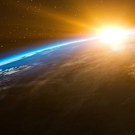
Mercredi, l’exaspération d’une jeune Liban
Beyrouth pour récupérer ses économies
d’hospitalisation de sa sœur atteinte d’un cance
Le même jour, un homme a braqué une autre b
capitale. Et vendredi à la mi-journée, pas
recensés – trois à Beyrouth et deux dans le su
Tôt le matin, un homme de 50 ans et son fils d
dans une succursale de la Byblos Bank à Ghaz
ville du sud, ont indiqué à l’AFP une source p
l’incident.
Le quinquagénaire a menacé les employés de 
chaîne de télévision locale, serait factice, réc
Difficultés économiques
À la suite de cet incident, trois autres banqu
plus tard à Beyrouth. Dans le quartier de Tarik 
après qu’un homme s’est enfermé à l’intérieur