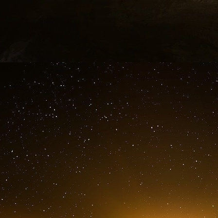
suscité un large soutien dans l’opinion publ
précédent.
Le Liban est plongé depuis 2019 dans de grav
imputées par une grande partie de la populatio
négligence et l’inertie d’une classe dirigeante 
Quand la valeur de la livre libanaise a commen
à imposer des restrictions draconiennes sur le
retirer leurs économies, en particulier en devis
Sept banques braquées
En 48 heures, sept banques ont été touchées 
multiplication de ces incidents, le ministre d
d’urgence « pour prendre les mesures sécuritai
L’Association des banques du Liban (ABL) a el
ordonné une fermeture généralisée de toutes
semaine prochaine.