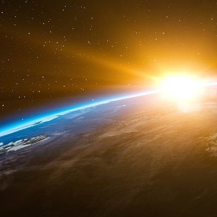
pour payer les frais d’hospitalisation de son pè
de 30 000 euros et il s’était rendu aux autorités.
De son côté, la principale association des épa
auteurs de ces braquages, affirmant qu’ils 
l’oppression ».
AFP