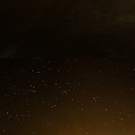
policiers, ont déclaré à l’AFP des témoins rasse
commerçant endetté qui réclame le retrait d
armé.
Trois kilomètres plus loin, dans le quartier d
de chasse a pris d’assaut une succursale de
habitants à un photographe de l’AFP sur place.
Dans la banlieue sud de Beyrouth, un jeune 
déclaré avoir pu retirer une somme de 20 000 d
À Chhim, dans le sud, un lieutenant retraité de
parmi lesquels le directeur de la banque qui 
certains médias.
Le retraité aurait refusé, exigeant l’intégralit
des coups de feu auraient été tirés.
En août, un épargnant a été acclamé par la f
banque à Beyrouth, réclamant, fusil à la mai