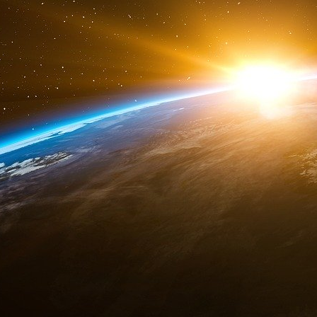
que des agents aient fouillé la propriété de Tru
« Ce matin, alors que je voyageais avec ma fami
et ont saisi mon téléphone portable », a décl
communiqué publié par son bureau. « Ils n’ont 
des dispositions pour qu’ils puissent avoir mon t
L’avocat de Perry, John Rowley - qui est ég
Trump - n’a pas fait de commentaire. Le FBI e
Washington ont refusé de s"exprimer.
L’intérêt du ministère de la Justice pour M. Perr
contre le Capitole, mais aussi à l’enquête s
Blanche par M. Trump. Le comité du 6 janvier a 
de cabinet de Trump, Mark Meadows, ont com
cryptée Signal sur des questions liées à l’élec
l’autre a conservé ces messages.
De même, le comité a reçu un témoignage selo
après avoir rencontré Perry à la Maison Blan