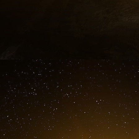
Freedom Caucus pro-Trump, dont Perry est mai
La confiscation du téléphone de M. Perry p
autorités ont saisi le téléphone du sénateur R
d’une enquête sur ses pratiques en matière 
ministère de la Justice ait par la suite mis f
contre lui. Burr a tout de même démissio
sénatoriale du renseignement dans le cadre d
représenterait pas à son siège au Sénat.
Politico