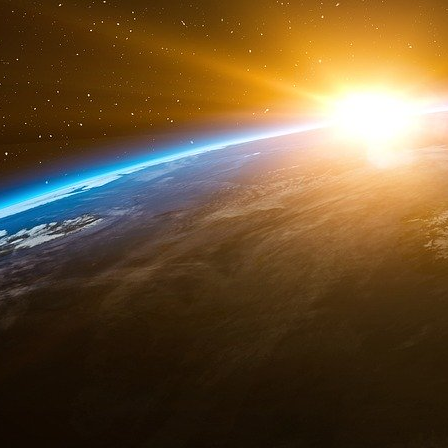
l’Otan pour le Kosovo », a echaîné la président
La demande de Pristina n’a pas que très peu 
tant les usages sont bousculés ces dernier temp
province serbe ayant proclamé son indépendanc
militaire menée par l’Otan contre la Serbie
membres de l’Alliance. Ce qui n’est pas le c
Grèce et la Slovaquie ne reconnaissant pas le K
mise pour accueillir un nouveau membre au 
irréalisable en l’état.
Cela étant, le Kosovo n’a pas forcément besoi
de l’Alliance y sont déjà déployées depuis 1
Conseil de sécurité des Nations unies. Et le
militaire assez importante [l’équivalent d’un bata
Cependant, il est vrai que le mandat de la KF
Et celui-ci viendra quand les conditions seront «
Laurent Lagneau · 18 mars 2022