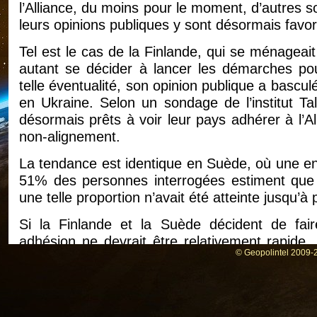
l’Alliance, du moins pour le moment, d’autres so
leurs opinions publiques y sont désormais favor
Tel est le cas de la Finlande, qui se ménageait 
autant se décider à lancer les démarches pour
telle éventualité, son opinion publique a bascu
en Ukraine. Selon un sondage de l’institut Ta
désormais prêts à voir leur pays adhérer à l’Al
non-alignement.
La tendance est identique en Suède, où une en
51% des personnes interrogées estiment que l
une telle proportion n’avait été atteinte jusqu’à 
Si la Finlande et la Suède décident de faire 
adhésion ne devrait être relativement rapide.
© Geopolintel 2009-2
problème particulier, en raison, notamment, de
en ira tout autrement pour le Kosovo, qui a bien 
les procédures actuellement en vigueur.