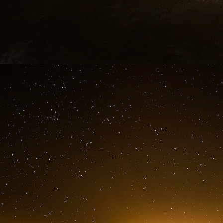
« Dans cette situation exceptionnelle, no
d’habitude. Par conséquent, l’adhésion à l’UE
les mêmes méthodes que par le passé », a en eff
du Kosovo. « Il est impératif que Bruxelles, 
repense à une nouvelle façon de s’élargir dans l
9 mars.
Cette insistance à rejoindre l’Otan et l’UE s’expl
de la Serbie, alliée de la Russie, ainsi qu’
occidentaux.
En tout cas, ce sont les justifications donnée
Sadriu, dans un courrier adressé à son homol
l’appui des États-Unis pour facilier cette adhési
« Nous sommes exposés aux efforts persistan
déstabiliser l’ensemble des Balkans occidentau
du Kosovo à l’Otan est devenue un impératif », a-
« Nous exprimons notre espoir et nos attentes 
influence pour soutenir activement et faire a