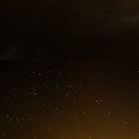
Pour le politologue Roland Cayrol, « il y a un
d’égalité en fin de campagne. Tous les candid
Si vous avez douze candidats, partager u
candidats, ça laisse très peu de temps quand
candidats contre vous ».
BFMTV annule un débat
Comme de nombreux médias, BFMTV ambitionn
candidats, le lundi 23 mars. Emmanuel Macron
choix, Marine Le Pen a décommandé sa venu
donc préféré annuler purement et simplement sa
prévu d’organiser un débat entre les douze c
Là aussi, la participation du président-candid
Lundi dernier, dans son émission « La France 
bien présent. Mais le format de l’émission pr
débat. Et la chaîne n’a invité que huit candi
Aignan, Philippe Poutou, Jean Lassalle et