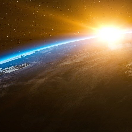
Présidentielle : l’absence de débat 
débat démocratique ?
Aucun débat entre les candidats à la présidenti
Emmanuel Macron n’en a pas souhaité comme 
L’échange d’idées va-t-il en pâtir ?
Douze femmes et hommes sont candidats à l’él
d’entre eux peut évoquer ses propositions au
médias, les réunions publiques ou sur leurs sit
avant le premier tour.
Emmanuel Macron a refusé tout débat
comme s
République. La seule fois où un débat a été org
François Hollande ne s’était alors pas représen
politiques comme le prouvent régulièrement les