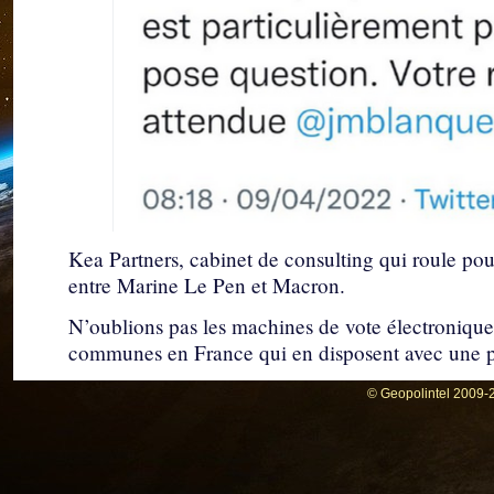
Kea Partners, cabinet de consulting qui roule po
entre Marine Le Pen et Macron.
N’oublions pas les machines de vote électroniques 
communes en France qui en disposent avec une p
En 2017, nous avons eu un président illégitime, 
© Geopolintel 2009-2