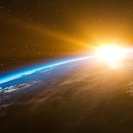
respecter les règles qui s’imposent à tous le
expliqué le chef du service politique du group
auront droit ces prochains jours à des report
chacun des candidats, dans le respect de leur p
Un débat entre les deux tours
En revanche, les deux candidats arrivés en tê
ensemble dans l’entre-deux tours, c’est une 
Macron à Marine Le Pen en 2017.
« Le vrai grand débat qui porte sur des sujets d
c’est avant le second tour », explique le pol
c’est aux Français de se faire leur compara
de chacun où les candidats se parlent néanmo
politologue de rappeler : « On choisit au premie
Dépêche du Midi