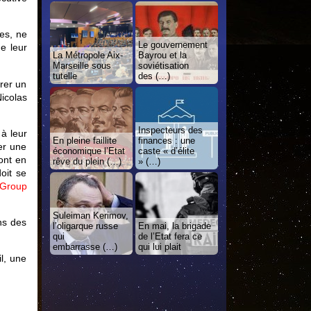
es, ne
Le gouvernement
de leur
La Métropole Aix-
Bayrou et la
Marseille sous
soviétisation
tutelle
des (…)
orer un
Nicolas
Inspecteurs des
 à leur
En pleine faillite
finances : une
er une
économique l’Etat
caste « d’élite
ont en
rêve du plein (…)
» (…)
oit se
 Group
Suleiman Kerimov,
ns des
l’oligarque russe
En mai, la brigade
qui
de l’Etat fera ce
embarrasse (…)
qui lui plait
l, une