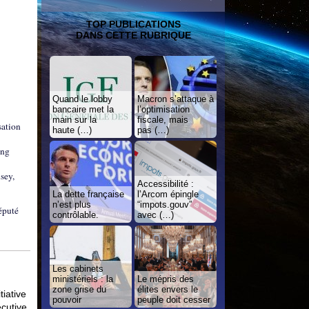
TOP PUBLICATIONS
DANS CETTE RUBRIQUE
Quand le lobby
Macron s’attaque à
bancaire met la
l’optimisation
main sur la
fiscale, mais
sation
haute (…)
pas (…)
ing
sey,
Accessibilité :
La dette française
l’Arcom épingle
n’est plus
“impots.gouv”
éputé
contrôlable.
avec (…)
Les cabinets
ministériels : la
Le mépris des
zone grise du
élites envers le
tiative
pouvoir
peuple doit cesser
ecutive