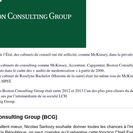
e l’État, des cabinets de conseil ont été sollicité, comme McKinsey, dans la privati
s cabinets de consulting comme McKinsey, Accenture, Capgemini, Boston Consult
s dans le cadre des « audits de modernisation » à partir de 2006.
u cabinet de Roselyne Bachelot (Ministre de la santé) était lui-même issu de McKin
oi HPST.
n Boston Consulting Group était entre 2012 et 2013 l’un des plus gros clients du d
ns par l’intermédiaire de sa société LCH.
ing Group.
onsulting Group (BCG)
llent mieux, Nicolas Sarkozy souhaite donner toutes les chances à l’ini
 la République, on peut craindre qu’il rebaptise cette fonction Chief Ex