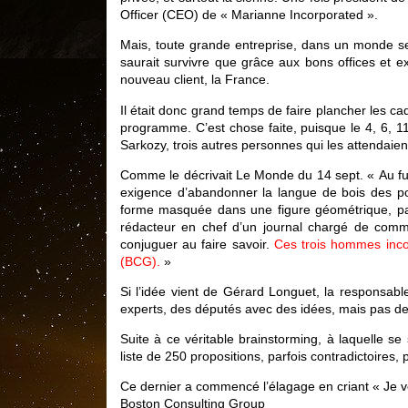
Officer (CEO) de « Marianne Incorporated ».
Mais, toute grande entreprise, dans un monde se
saurait survivre que grâce aux bons offices et ex
nouveau client, la France.
Il était donc grand temps de faire plancher les ca
programme. C’est chose faite, puisque le 4, 6, 11 
Sarkozy, trois autres personnes qui les attendaien
Comme le décrivait Le Monde du 14 sept. « Au fur e
exigence d’abandonner la langue de bois des poli
forme masquée dans une figure géométrique, parce
rédacteur en chef d’un journal chargé de comme
conjuguer au faire savoir.
Ces trois hommes inco
(BCG).
»
Si l’idée vient de Gérard Longuet, la responsa
experts, des députés avec des idées, mais pas d
Suite à ce véritable brainstorming, à laquelle se
liste de 250 propositions, parfois contradictoires
Ce dernier a commencé l’élagage en criant « Je v
Boston Consulting Group