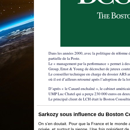
Dans les années 2000, avec la politique de réforme d
partielle de la Poste.
Le « management par la performance » permet à de
Group, Ernst & Young de décrocher de juteux contrat
Le conseiller technique en charge du dossier ARS a
où il est d’ailleurs retourné après l’adoption de la l
D’après « le Canard enchaîné », le cabinet américai
UMP Luc Chatel qui a perçu 230 000 euros en deux a
Le principal client de LCH était le Boston Consult
Sarkozy sous influence du Boston C
On s’en doutait. Pour que la France et le monde ai
privée, et surtout la sienne. Une fois président de