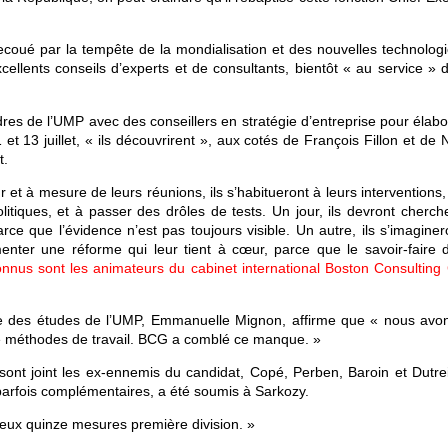
coué par la tempête de la mondialisation et des nouvelles technologi
cellents conseils d’experts et de consultants, bientôt « au service » 
dres de l’UMP avec des conseillers en stratégie d’entreprise pour élab
et 13 juillet, « ils découvrirent », aux cotés de François Fillon et de 
t.
t à mesure de leurs réunions, ils s’habitueront à leurs interventions,
tiques, et à passer des drôles de tests. Un jour, ils devront cherch
 que l’évidence n’est pas toujours visible. Un autre, ils s’imaginer
nter une réforme qui leur tient à cœur, parce que le savoir-faire d
nnus sont les animateurs du cabinet international Boston Consulting
ble des études de l’UMP, Emmanuelle Mignon, affirme que « nous avo
e méthodes de travail. BCG a comblé ce manque. »
 sont joint les ex-ennemis du candidat, Copé, Perben, Baroin et Dutrei
, parfois complémentaires, a été soumis à Sarkozy.
eux quinze mesures première division. »