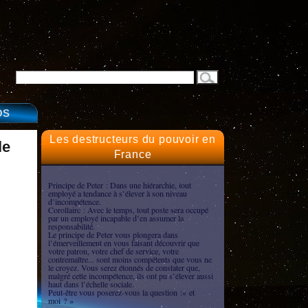
OS
Les destructeurs du pouvoir en
le
France
Principe de Peter : Dans une hiérarchie, tout
employé a tendance à s’élever à son niveau
d’incompétence.
Corollaire : Avec le temps, tout poste sera occupé
par un employé incapable d’en assumer la
responsabilité.
Le principe de Peter vous plongera dans
l’émerveillement en vous faisant découvrir que
votre patron, votre chef de service, votre
contremaître... sont moins compétents que vous ne
le croyez. Vous serez étonnés de constater que,
malgré cette incompétence, ils ont pu s’élever aussi
haut dans l’échelle sociale.
Peut-être vous poserez-vous la question :« et
moi ? »