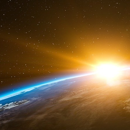
LIRE LES DOCUMENTS :
REJET DE LA PROPOSITION DE PROJET 
ANNONCE DE L’AGENCE GÉNÉRA
PATHOLOGIQUES ÉMERGENTES(PREEMPT
Rapport du Major Joseph Murphy du Corps de
Général du DoD
Source : ProjectVeritas.com
Etre Souverain