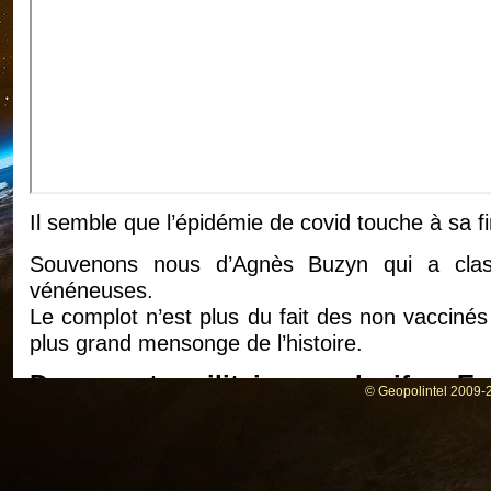
Il semble que l’épidémie de covid touche à sa fi
Souvenons nous d’Agnès Buzyn qui a clas
vénéneuses.
Le complot n’est plus du fait des non vaccinés
plus grand mensonge de l’histoire.
Documents militaires explosifs : E
© Geopolintel 2009-2
DARPA de financer la recherche
coronavirus transmis par les chauve
La DARPA a refusé, mais le NIAID de Fauci a d