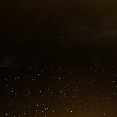
« Cela ne me semble pas normal », lorsqu’
documents étaient entourés de secret.
« Si quelque chose réside dans un cadre classif
appropriée », a déclaré Adams. « Je ne suis p
marqués qui résident dans un espace classifié,
Dans une vidéo publiée lundi soir, le PDG de 
question fondamentale à la DARPA :
« Qui à la DARPA a pris la décision d’enterrer l
sonnette d’alarme au Pentagone, à la Maison
empêcher toute cette pandémie qui a entraîné 
le monde et causé beaucoup de douleur et de so
Around 4:15.
https://t.co/hgiP4fAzsC
— Eric Weinstein (@EricRWeinstein) January 
r
Le D
Anthony Fauci n’a pas encore répondu 
histoire.