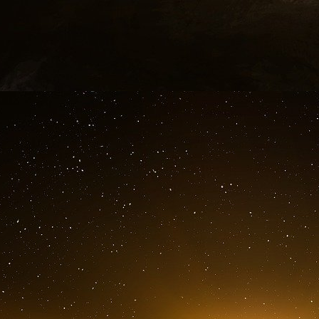
sur plusieurs sites à travers les États-Unis – De
Les documents militaires indiquent qu’EcoHea
2018 pour obtenir des fonds afin de mener de
coronavirus transmis par les chauves-souris. 
a été rejetée par la DARPA pour des raisons
moratoire sur la recherche sur le gain de foncti
Project Veritas a obtenu des documents surpre
les origines du COVID-19, les gains de la rec
traitements potentiels qui ont été supprim
dissimuler tout cela.
Les documents en question proviennent d’un 
Projects Agency, mieux connue sous le nom de
partagé top secret.
La DARPA est une agence du ministère de la Dé
la recherche de technologies ayant des applicati
Project Veritas a obtenu un rapport séparé à 