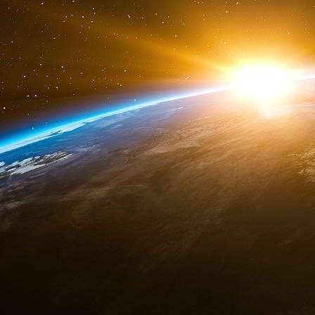
Défense écrit par le Major du Corps des Ma
ancien membre de la DARPA.
Le rapport indique qu’EcoHealth Alliance a a
un financement pour mener des recherches 
transmis par les chauves-souris. La proposit
par la DARPA pour des raisons de sécurité et 
recherche sur le gain de fonction.
Selon les documents, le NIAID, sous la directi
Wuhan, en Chine, et sur plusieurs sites aux Éta