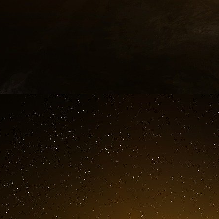
r
Le D
Fauci a maintenu à plusieurs reprises,
pas été impliqués dans la recherche sur le ga
Alliance. Mais selon les documents obtenus par
proposition d’EcoHealth Alliance a été rej
recherche comme un gain de fonction.
« La proposition ne mentionne ni n’évalue les
gain de fonction (GoF) », une citation directe d
Le rapport du major Murphy expose ensuite l
programme COVID-19 de gain de fonction, la d
de remèdes potentiels, comme l’Ivermectin e
ARNm.