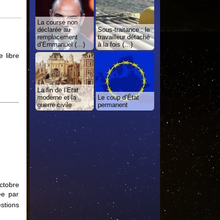
La course non
déclarée au
Sous-traitance : le
remplacement
travailleur détaché
d’Emmanuel (…)
à la fois (…)
e libre
La fin de l’Etat
moderne et la
Le coup d’État
guerre civile
permanent
octobre
ée par
stions