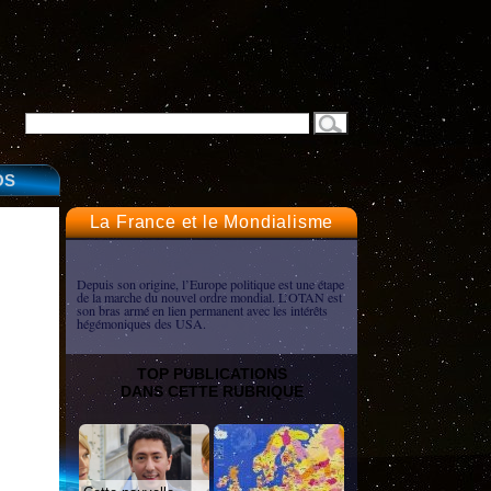
OS
La France et le Mondialisme
Depuis son origine, l’Europe politique est une étape
de la marche du nouvel ordre mondial. L’OTAN est
son bras armé en lien permanent avec les intérêts
hégémoniques des USA.
TOP PUBLICATIONS
DANS CETTE RUBRIQUE