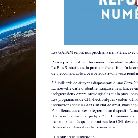
Les GAFAM seront nos prochains ministères, avec une 
Pour y parvenir il faut fusionner notre identité phy
Le Pass Sanitaire est la première étape, bientôt la c
de vie, comparable à ce que nous avons vécu pendan
3,6 milliards de citoyens disposeront d’une Carte Na
La nouvelle carte d’identité française, sera lancée 
intègrera deux empreintes digitales sur la puce, com
Les programmes de CNI électroniques veulent démontre
interactions sociales dans un état de droit, mais dep
Par ailleurs, ces cartes intégreront un dispositif (
Il reviendra donc aux quelque 2 380 communes équipé
Les non vaccinés qui n’auront pas leur CNI, deviend
Ils seront confinés dans le cyberespace.
La république Numérique