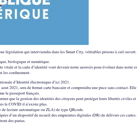
législation qui interviendra dans les Smart City, véritables prisons à ciel ouvert.
sique, biologique et numérique.
arte vitale et la carte d’identité vont devenir notre ausweis pour évoluer dans notre e
t les confinement.
tionale d’Identité électronique d’ici 2021.
en aout 2021, sera de format carte bancaire et comprendra une puce sans contact. Elle
me le passeport français.
r que la gestion des identités des citoyens peut protéger leurs libertés civiles et 
uis le COVID il n’existe plus.
zone de lecture automatique ou ZLA) de type QRcode.
es d’un dispositif de recueil des empreintes digitales (DR) de délivrer ces cartes.
ront des parias.