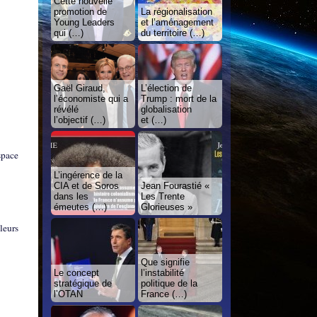
Cette nouvelle
promotion de
La régionalisation
Young Leaders
et l’aménagement
qui (…)
du territoire (…)
Gaël Giraud,
L’élection de
l’économiste qui a
Trump : mort de la
révélé
globalisation
l’objectif (…)
et (…)
space
L’ingérence de la
CIA et de Soros
Jean Fourastié «
dans les
Les Trente
émeutes (…)
Glorieuses »
leurs
Que signifie
Le concept
l’instabilité
stratégique de
politique de la
l’OTAN
France (…)