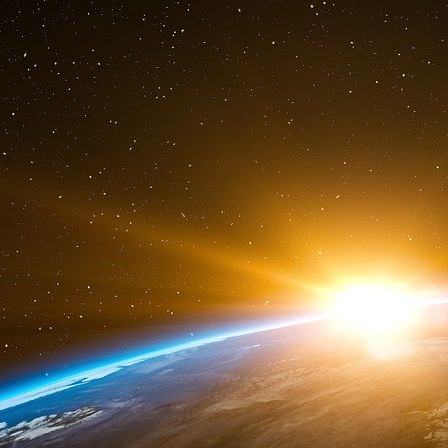
C’est un pas de géant que s’apprête à franchir 
connectivité dans tous nos appareils du quotidien
du géant américain, SidewalksLabs, s’est vue
connectés qui devraient voir le jour en 2021 e
smartphones, montres, lunettes, voitures, en
GAFA s’attaquent donc désormais à la réalisatio
pire.
La ville connectée, plus sûre, plus propre et
La smartcity pensée par Sidewalks Labs sera une
surveillance qu’elle pourra exercer, la géolo
faciale associée aux caméras de surveillance
par la sécurisation des installations comme le c
gel ou une gestion plus sûre du trafic grâce à 
La ville 2.0 pourra également repenser le sy
patients, y intégrant les données de nos appar
ou encore nos déplacements, donnant ainsi a