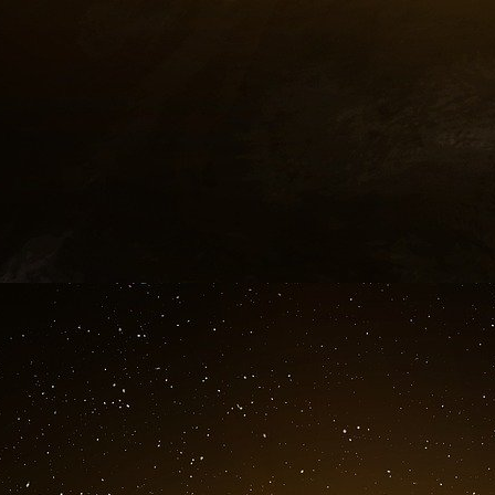
Par la quantité et la diversité des données qu’
leur maîtrise des technologies les plus a
importance désormais systémique dans la v
numérique se sont trouvés en position de 
l’épidémie, parfois à l’égal des États, si ce n’es
contrat passé entre le National Health Serv
(
CIA
) pour exploiter grâce à l’intelligence a
Covid-19, avec toutes les questions que 
de protection données personnelles.
Les termes tapés dans le moteur d
localisation géographique via l’adresse IP
l’évolution de l’épidémie, et sont susc
systèmes publics de surveillance épidémio
aux États-Unis qu’en France.
Facebook, projet Data For Good
Des données de mobilité sont également 
ci-dessous font ainsi apparaître, pour