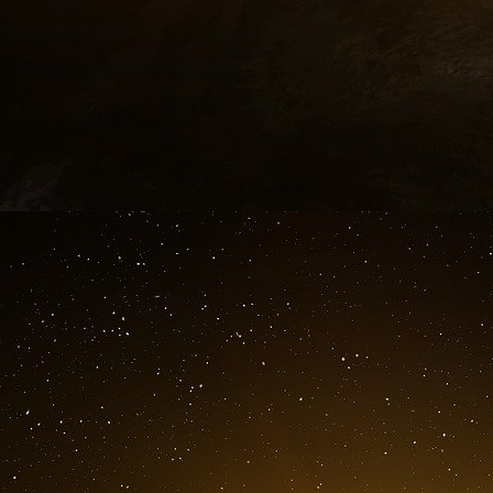
Premier pays touché mais aussi premier pay
le mois de mars 2020, mis en place un dis
« pass sanitaire », adopté par la France e
À l’époque, pourtant, il était bon ton de s
induite par un tel dispositif, de l’avènemen
de l’autoritarisme ».
Une spécificité de Hong Kong mérite d’ê
électroniques pour assurer le respect d
mesures telles que les visites inopinées,
sanctions dissuasives (amende de 641 dol