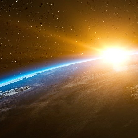
à l’aéroport, ce bracelet doit obligato
quarantaine (souvent un centre dédié) 
changement de position est enregistré e
département de la Santé mais aussi la poli
Or il apparaît de plus en plus clair que l
que la stratégie d’atténuation. Dans une
dans The Lancet23(*), des chercheurs issu
effets des deux stratégies dans les 37 p
apparaît clairement que les cinq pays qu
Australie, Nouvelle-Zélande, Islande,
meilleurs résultats, non seulement en
mesures, mais aussi en matière économiq
En Israël, c’est le service de renseignemen
mars 2020 par le gouvernement d’identifie
de localisation et des réseaux sociaux, ava
LES GAFA FACE AU COVID-19