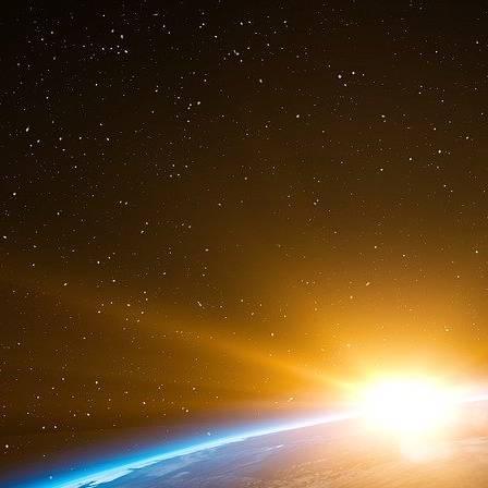
Enfin, la ville de Google offrira aux citoyens
identification facilitée de chacun des habit
publics, aux installations que comptera la métro
La smartcity, antichambre de 1984 ?
Mais certains commencent à s’inquiéter de cet
l’urbanisme de nos villes. Car si la smartci
fonctionne également grâce à la collecte de
vous ? Où faites-vous vos courses ? Dan
fréquemment tel ou tel problème de santé ? C’
réel que Google entend construire et faire évolu
Mais le danger lorsqu’une ville pense à votre pla