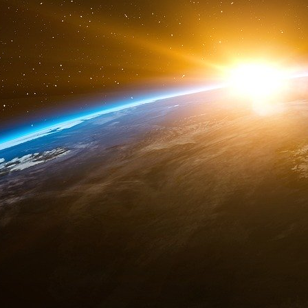
Le résultat pourrait être frappant : les imag
seconde de décalage.
Une nouvelle nouvelle course à l’espace
Les satellites développés par EarthNow s’ins
l’espace, loin des vols spatiaux commerciaux e
Deux nouvelles tendances émergent :
Fournir Internet aux 4 milliards de personne
projets comme OneWeb. Softbank y a notamm
SpaceX, l’entreprise d’Elon Musk, développera
célèbre fond Andreessen Horowitz a quant à lui 
début mars, qui fabrique des satellites de la tail
L’imagerie spatiale : un marché plus caché, 
comme Planet, BlackSky ou Planetary Resource
pour atteindre 8,5 milliards de dollars en 
millions de dollars en 2017 pour l’entreprise s