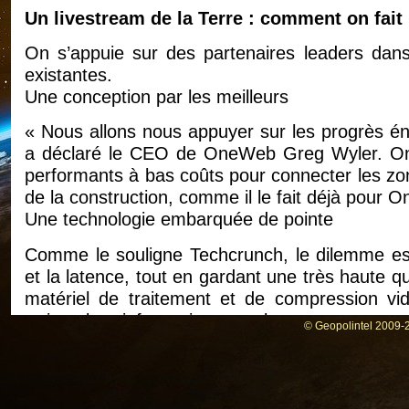
Un livestream de la Terre : comment on fait
On s’appuie sur des partenaires leaders dans
existantes.
Une conception par les meilleurs
« Nous allons nous appuyer sur les progrès én
a déclaré le CEO de OneWeb Greg Wyler. OneW
performants à bas coûts pour connecter les zon
de la construction, comme il le fait déjà pour 
Une technologie embarquée de pointe
Comme le souligne Techcrunch, le dilemme est
et la latence, tout en gardant une très haute q
matériel de traitement et de compression v
traiter les informations et les retransmettr
© Geopolintel 2009-2
sûrement Intellectual Ventures.
Un quadrillage la Terre