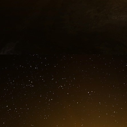
Oui, mais pour quoi faire ?
De manière générale, pas mal de choses : de 
du mapping de donnés géospatiales… Dans le 
interpréter ce qui se passe sur Terre.
Quoi ?
Coincer les bateaux de pêche illégale en flagr
de forêts, étudier l’évolution des ouragan
migration des grandes baleines.
Comment ?
En utilisant les technologies décrites plus ha
domaine de l’intelligence artificielle. Les proc
reconnaissance d’images qui permettront leur in
Ce projet nous donnera donc une vision unique
d’action bien plus rapide. L’instantanéité pour
conflit naissant, ou optimiser la gestion de ch
temps réel. De grandes questions qui intéressen