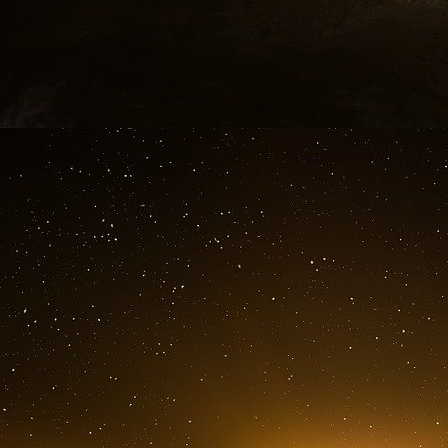
Fu ZHU
Président Shanghai Xuhui Cloud Hospital C
Fu Zhu est professeur de médecine, chef du 
et président de l’hôpital Xuhui, hôpital cent
l’université de Fudan, Université de médecine d
Il a un MBA de l’Université royale du Canada.
plus de 30 ans et a publié une soixantaine d’art
Rédacteur en chef et rédacteur de six monogra
Yun », « Suivi de la Télécardiologie clinique
hôpitaux des villes et des comtés - Constructio
projets nationaux et municipaux à Shanghai. I
technologique de Shanghai en 2015 ; le projet «
innovation du modèle de santé médicale » et
Medical Science and Technology en 2018.