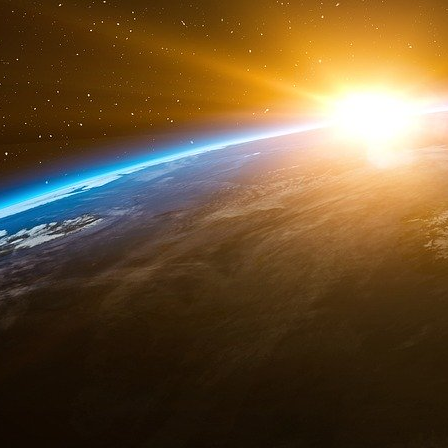
15 ans d’exploration et de pratique dans le d
grands projets de la Fondation médicale Wu 
comité économique et d’informations de Shang
commission étatique de santé et de planifi
plateforme médicale « intelligente » en Chine, 
technologie d’information par intelligence arti
watching », qui connecte de manière synchro
ceux en ligne, créant ainsi un nouveau mode 
médecins sans limites et des patients sans limi
Le professeur FU Zhu est vice-président et dire
télécardiologie et des maladies chroniques ; il
logiciels) des Universités de Fudan, de Shangha