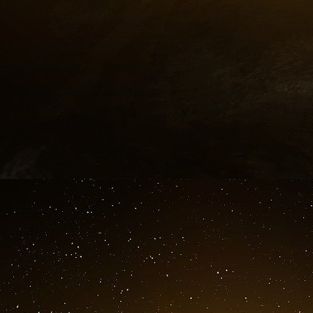
expliquerait son efficacité lorsqu’elle est ad
l’affirme depuis le départ le Professeur Raoult
à se poser et des réponses à apporter.
Si nous sommes confrontés à des variants, ne 
également nos connaissances pour pouvoir
vaccination, et l’on devrait même dire sur les v
Le problème, généralement, c’est que lorsque
n’obtiennent jamais de réponse et elles sont co
Pour éviter toutes « théories du complot », ou
plus simple, c’est toujours de dire la vérité 
comprenne, ou presque ! C’est au prix de la vér
que l’on alimente la confiance, une confiance q
le processus vaccinal engagé.
Charles SANNAT
Restez à l’écoute.