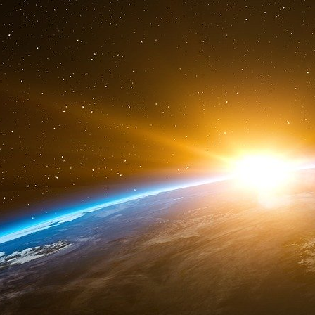
Il est déjà trop tard, mais tout n’est pas perdu
« Insolentiae » signifie « impertinence » en latin
Pour m’écrire charles@insolentiae.com
Pour écrire à ma femme helene@insolentiae.c
« À vouloir étouffer les révolutions pacifiq
violentes » (JFK)
« Ceci est un article ‘presslib’, c’est-à-dire 
condition que le présent alinéa soit reproduit 
lequel Charles Sannat s’exprime quotidiennem
sans concession de l’actualité économique. Me
abonner gratuitement à la lettre
www.insolentiae.com.&nbsp
;»