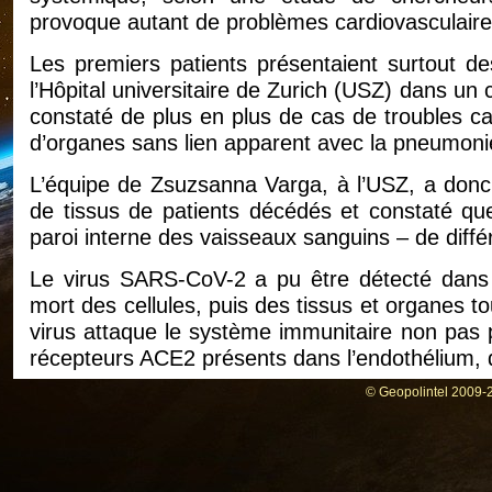
provoque autant de problèmes cardiovasculaires
Les premiers patients présentaient surtout des
l’Hôpital universitaire de Zurich (USZ) dans un
constaté de plus en plus de cas de troubles car
d’organes sans lien apparent avec la pneumoni
L’équipe de Zsuzsanna Varga, à l’USZ, a donc
de tissus de patients décédés et constaté que 
paroi interne des vaisseaux sanguins – de diffé
Le virus SARS-CoV-2 a pu être détecté dans l
mort des cellules, puis des tissus et organes 
virus attaque le système immunitaire non pas 
récepteurs ACE2 présents dans l’endothélium, qu
© Geopolintel 2009-2
Tous les organes touchés
« La maladie Covid-19 peut toucher les va
résume Frank Ruschitzka, directeur de la clin