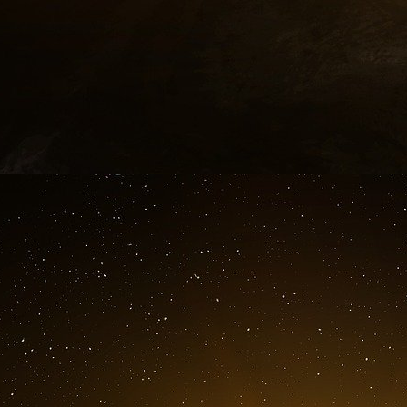
que Spike joue également un rôle actif dans
fragmentation mitochondriale dans les cellule
de médecins considèrent le COVID comme une m
r
une maladie vasculaire », le D
Uri Manor, co-a
d’expliquer pourquoi certains patients déve
d’autres une arythmie ou une tachycardie. Le 
fondement vasculaire ».
Or les vaccins ciblent la protéine… Spike !
On ne se vaccine pas évidemment pour all
l’argumentation médicale ou de santé publique.
type « reprendre notre vie d’avant », ou « 
culpabilisation induite, mais ce n’est pas écla
intervenants (y compris les médecins) à mesur
par vaccins !
Nous pouvons constater tous les jours et sur to
ne faut « plus vivre caché ». Non, il faut « vi
citoyen, un « bon » collaborateur, un « bon »