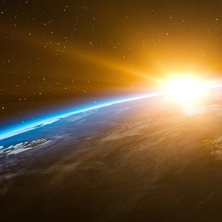
pose plus aucune question, n’interroge pas la ré
Cerveaux débranchés, tranquillité assurée.
Mais revenons à la question finale qu’il faut bie
Les vaccins ciblent la protéine Spike en co
vaccins posent des problèmes… de circulation
effets mêmes produits par le Covid.
Dès lors il faut s’interroger sur les effets même
Et si cette protéine était le problème ?
Ce n’est pas à moi de l’affirmer et je n’ai en 
ni pour infirmer cette hypothèse, mais no
questions.
D’ailleurs quand bien même la protéine Spike e
virus ou les effets secondaires des vaccins que
ratio bénéfices/risques ne serait pas en faveu
chloroquine étant utilisée dans des maladies