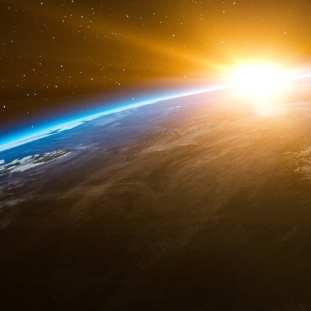
Des dommages aux reins, au cerveau et au sys
même que crises épileptiques, encéphalites et
intestins, riches en récepteurs ACE2, sont un au
souffre de diarrhée. Les yeux et le foie sont é
Le rôle de la protéine Spike.
Voici un autre article à relier au précédent s
« La protéine de pointe du nouveau coronavir
dans la maladie, révèle cette équipe de viro
largement décrite comme une infection respir
Spike endommage les cellules, l’équipe d
maladie principalement vasculaire. Ces conclu
Research de l’American Heart Association (A
une série de symptômes cardiovasculaires aujou
On sait aujourd’hui que les protéines « spike 
son hôte en se fixant sur des cellules hôtes,