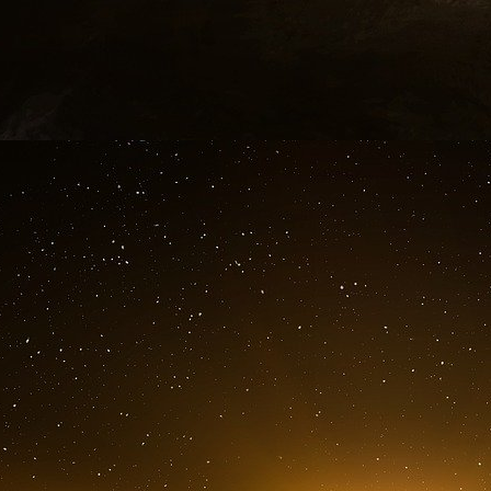
désormais de baptiser ce tableau clinique « Cov
Il s’agit d’une inflammation systémique des v
le cerveau, les poumons, les reins ou encore 
microperturbations de la circulation sang
provoquer des embolies pulmonaires, voire 
cerveau ou le système gastro-intestinal, soulig
Si l’endothélium des jeunes patients se défe
groupes à risque souffrant d’hypertension, de
dont la caractéristique commune est une fonctio
Au niveau thérapeutique, cela signifie qu’il fau
même temps protéger et stabiliser le systèm
Ruschitzka, cité dans le communiqué. Ces tra
britannique « The Lancet ».
Un virus à nul autre pareil
D’autres recherches publiées dans la rev
évoquant une maladie systémique et un virus qu
autres pathogènes vus jusqu’ici.