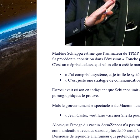
Marlène Schiappa estime que l’animateur de TPMP su
Sa précédente apparition dans l’émission « Touche p
C’est un mépris de classe qui selon elle a créé le m
« J’ai compris le système, et je trolle le syst
« C’est juste une stratégie de communication
Estrosi avait raison en indiquant que Schiappa irait 
pornographiques le prouve.
Mais le gouvernement « spectacle » de Macron ne s’a
« Jean Castex veut faire vacciner Sheila pou
Alors que l’image du vaccin AstraZeneca n’a pas to
communication avec des stars de plus de 55 ans, d’
Désireuse de répondre à la rumeur qui prétendait qu