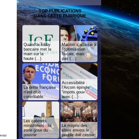
TOP PUBLICATIONS
DANS CETTE RUBRIQUE
Quand le lobby
Macron s’attaque à
bancaire met la
l’optimisation
main sur la
fiscale, mais
haute (…)
pas (…)
Accessibilité :
La dette française
l’Arcom épingle
n’est plus
“impots.gouv”
contrôlable.
avec (…)
Les cabinets
ministériels : la
Le mépris des
zone grise du
élites envers le
pour
pouvoir
peuple doit cesser