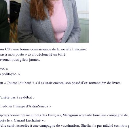
r C8 a une bonne connaissance de la société française.
as à mon poste » avait déclenché un tollé.
ouvement des gilets jaunes.
ème. »
 politique. »
au « Journal du hard » s’il existait encore, son passé d’ex-romancière de livres
rrête pas à ce débat :
r redorer l’image d’AstraZeneca »
ujours bonne presse auprès des Français, Matignon souhaite faire une campagne de
après le « Canard Enchaîné ».
’elle serait associée à une campagne de vaccination, Sheila n’a pas mâché ses mots 