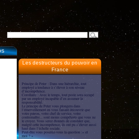
OS
Les destructeurs du pouvoir en
France
Principe de Peter : Dans une hiérarchie, tout
employé a tendance à s’élever à son niveau
d’incompétence.
Corollaire : Avec le temps, tout poste sera occupé
par un employé incapable d’en assumer la
responsabilité.
Le principe de Peter vous plongera dans
l’émerveillement en vous faisant découvrir que
votre patron, votre chef de service, votre
contremaître... sont moins compétents que vous ne
le croyez. Vous serez étonnés de constater que,
malgré cette incompétence, ils ont pu s’élever aussi
haut dans l’échelle sociale.
Peut-être vous poserez-vous la question :« et
moi ? »