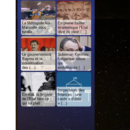
La Métropole Aix-
En pleine faillite
Marseille sous
économique l’Etat
tutelle
rêve du plein (…)
Le gouvernement
Suleiman Kerimov,
Bayrou et la
l’oligarque russe
soviétisation
qui
des (…)
embarrasse (…)
Inspecteurs des
En mai, la brigade
finances : une
de l’Etat fera ce
caste « d’élite
qui lui plait
» (…)