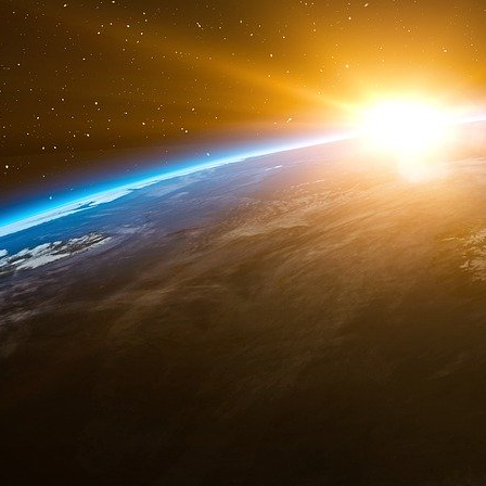
Source
Le député de l’Isère Olivier Véran nomm
d’influence… et de promotion ?
Le député de l’Isère Olivier Véran fait part
France-Chine. Objectif officiel de ce programme
sur le modèle américain de la French-American
La promesse d’une ascension accélérée ?
Ambassadeurs de la France à l’étranger ou r
Young leaders continuent d’essaimer. Olivier V
à la Préfecture de Grenoble. 23 avril 2017. ©
Veran, 23 avril 2017. © Yuliya Ruzhechka – P
Véran (LREM) a été nommé Young leader Franc
Tel est le nom de ce programme phare de la C
officiellement de « favoriser le développe
personnalités françaises et chinoises et d’enc