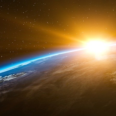
Source
Membre du CEPS (Centre d’études et de prospe
réunissant « 4500 décideurs »,
il faisait part
président français lors de sa visite en Ch
train de signer des contrats commerciaux avec 
nucléaire, l’aéronautique ou les produits de lu
député de l’Isère inaugure le « club de S
(China europe international business school)
santé et d’intelligence artificielle dans la 
bassement matérielles du stock de masques à di
Source