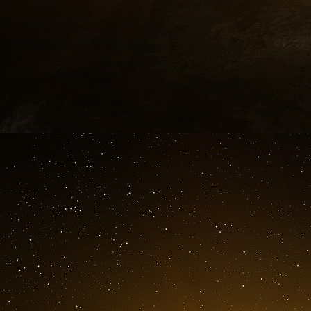
Depuis 2012, l’institution franco-chinoise séle
une vingtaine de jeunes entrepreneurs, cadr
chercheurs et futurs dirigeants politiques. Mêm
Sur le modèle de la French-American Foundati
dans ce microcosme nombre de personnali
médiatique, qui semblent constituer les trois 
promotion ?
Dans cette cuvée 2018, Sybile Veil, nouvell
monde de Taekwondo Pascal Gentil. Sélectionn
Jérémie Dyen (directeur d’investissements d
investissement), Boris Derichebourg (patron 
Edouard Sterin (fondateur de Smartbox). Du cô
Laure Cattelot, tous deux députés de la majo
nommés. Mais le réseau pioche allègrement d
confondues. Les Young leaders, ambassadeurs d
fait pas de doute. Réseau d’influence mais 
ascension accélérée ? Avant de devenir mini
partie de la cuvée 2012 des Young leaders de