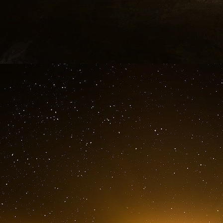
Un beau couple.
Coronavirus : Pour le ministre de l
ouverts, la Chine n’aurait pas été si 
Olivier Veran a vanté ce matin sur France Int
notamment parce que le pays « a réussi l’exploit
quelques jours » pour lutter contre l’épidémie d
La Chine « a pris ses responsabilités en 
rapidement ». Et selon le nouveau ministre des 
sûr qu’il serait possible de réaliser tout cela 
ouverts ».
Celui-ci n’a pas détaillé la relation étroite entr
réseaux sociaux par les autorités chinoises.
La Chine, relatait le 7 février LCI, a récemmen
qui circulent en ligne à propos du coronavirus
après l’annonce de la mort du docteur et lan
confrères.