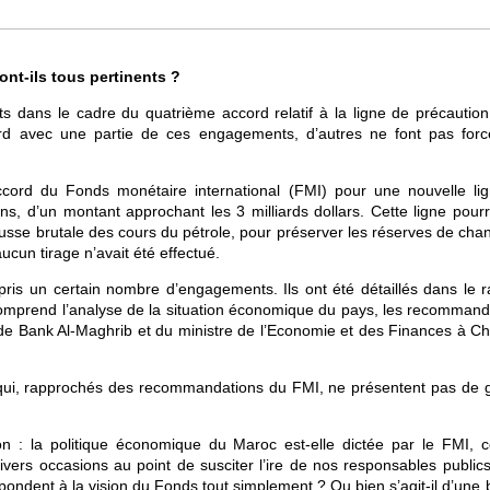
nt-ils tous pertinents ?
 dans le cadre du quatrième accord relatif à la ligne de précaution
cord avec une partie de ces engagements, d’autres ne font pas for
cord du Fonds monétaire international (FMI) pour une nouvelle li
ans, d’un montant approchant les 3 milliards dollars. Cette ligne pour
sse brutale des cours du pétrole, pour préserver les réserves de cha
cun tirage n’avait été effectué.
ris un certain nombre d’engagements. Ils ont été détaillés dans le r
 comprend l’analyse de la situation économique du pays, les recommand
 de Bank Al-Maghrib et du ministre de l’Economie et des Finances à Chr
 qui, rapprochés des recommandations du FMI, ne présentent pas de 
on : la politique économique du Maroc est-elle dictée par le FMI,
divers occasions au point de susciter l’ire de nos responsables public
ondent à la vision du Fonds tout simplement ? Ou bien s’agit-il d’une 