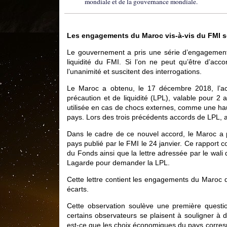
mondiale et de la gouvernance mondiale.
Les engagements du Maroc vis-à-vis du FMI so
Le gouvernement a pris une série d’engagements
liquidité du FMI. Si l’on ne peut qu’être d’ac
l’unanimité et suscitent des interrogations.
Le Maroc a obtenu, le 17 décembre 2018, l’ac
précaution et de liquidité (LPL), valable pour 2 
utilisée en cas de chocs externes, comme une hau
pays. Lors des trois précédents accords de LPL, au
Dans le cadre de ce nouvel accord, le Maroc a p
pays publié par le FMI le 24 janvier. Ce rapport
du Fonds ainsi que la lettre adressée par le wali
Lagarde pour demander la LPL.
Cette lettre contient les engagements du Maroc
écarts.
Cette observation soulève une première questi
certains observateurs se plaisent à souligner à 
est-ce que les choix économiques du pays corresp