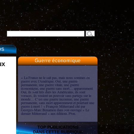
OS
Guerre économique
ux
« La France ne le sait pas, mais nous sommes en
guerre avec l’Amérique. Oui, une guerre
permanente, une guerre vitale, une guerre
économique, une guerre sans mort… apparemment.
Oui, ils sont très durs les Américains, ils sont
voraces, ils veulent un pouvoir sans partage sur le
monde… C’est une guerre inconnue, une guerre
permanente, sans mort apparemment et pourtant une
guerre à mort ! » François Mitterrand cité par
Georges-Marc Benamou dans son ouvrage « Le
dernier Mitterrand » aux éditions Plon.
TOP PUBLICATIONS
DANS CETTE RUBRIQUE