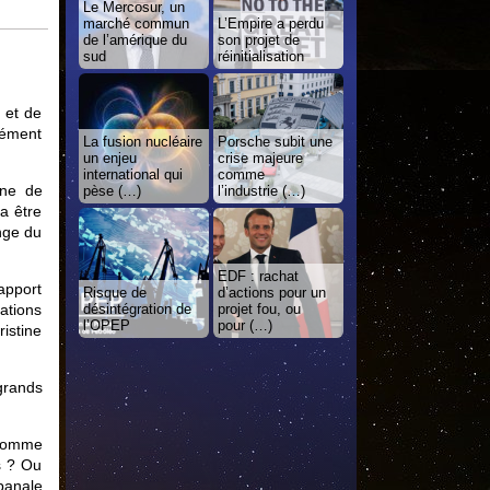
Le Mercosur, un
marché commun
L’Empire a perdu
de l’amérique du
son projet de
sud
réinitialisation
 et de
cément
La fusion nucléaire
Porsche subit une
un enjeu
crise majeure
international qui
comme
gne de
pèse (…)
l’industrie (…)
ra être
nge du
EDF : rachat
apport
Risque de
d’actions pour un
ations
désintégration de
projet fou, ou
l’OPEP
pour (…)
istine
grands
 comme
s ? Ou
banale