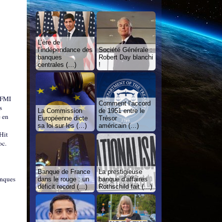
L’ère de
l’indépendance des
Société Générale :
banques
Robert Day blanchi
centrales (…)
!
u FMI
Comment l’accord
s
La Commission
de 1951 entre le
e en
Européenne dicte
Trésor
sa loi sur les (…)
américain (…)
Hit
oc.
Banque de France
La prestigieuse
anques
dans le rouge : un
banque d’affaires
déficit record (…)
Rothschild fait (…)