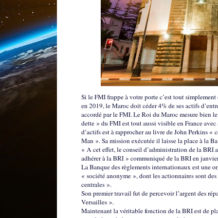
Si le FMI frappe à votre porte c’est tout simplement
en 2019, le Maroc doit céder 4% de ses actifs d’entrep
accordé par le FMI. Le Roi du Maroc mesure bien le
dette » du FMI est tout aussi visible en France avec
d’actifs est à rapprocher au livre de John Perkins 
Man ». Sa mission exécutée il laisse la place à la 
« A cet effet, le conseil d’administration de la BR
adhérer à la BRI » communiqué de la BRI en janvie
La Banque des règlements internationaux est une org
« société anonyme », dont les actionnaires sont des
centrales ».
Son premier travail fut de percevoir l’argent des ré
Versailles ».
Maintenant la véritable fonction de la BRI est de pla