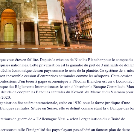
 que vous êtes en faillite. Depuis la mission de Nicolas Blancher pour le compte d
rises nationales. Cette privatisation est la garantie du prêt de 3 milliards de dollar
 déclin économique de son pays comme le reste de la planète. Ce système de « mis
 son inexorable cession d’entreprises nationales comme les aéroports. Cette cession
« confessions d’un tueur à gages économique ». Nicolas Blancher est un « Economic 
Banque des Règlements Internationaux le soin d’absorber la Banque Centrale du Mar
I a décidé de coopter les Banques centrales du Koweït, du Maroc et du Vietnam pour
r 2020.
anisation financière internationale, créée en 1930, sous la forme juridique d’une
 Banques centrales. Située en Suisse, elle se définit comme étant la « Banque des b
parations de guerre de « L’Allemagne Nazi » selon l’organisation du « Traité de
cer sous tutelle l’intégralité des pays n’ayant pas adhéré au fameux plan de dette