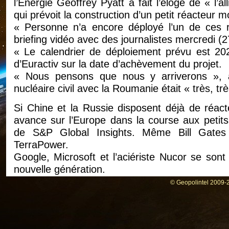
l’Énergie Geoffrey Pyatt a fait l’éloge de « l’a
qui prévoit la construction d’un petit réacteur 
« Personne n’a encore déployé l’un de ces r
briefing vidéo avec des journalistes mercredi (
« Le calendrier de déploiement prévu est 202
d’Euractiv sur la date d’achèvement du projet.
« Nous pensons que nous y arriverons », a-t
nucléaire civil avec la Roumanie était « très, tr
Si Chine et la Russie disposent déjà de réact
avance sur l’Europe dans la course aux petits
de S&P Global Insights. Même Bill Gates 
TerraPower.
Google, Microsoft et l’aciériste Nucor se sont
nouvelle génération.
Au Forum de Bratislava, l’Italie la Belgique et
© Geopolintel 2009-2
la société américaine Westinghouse Electric 
développement de SMR avec des réacteurs 
Reactors, LFR) en vue de leur commercialisati