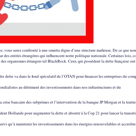
nce, vous serez confronté à une omerta digne d’une structure mafieuse. De ce que no
par des entités étrangères qui influencent notre politique nationale. Certaines lois,
par des organismes étrangers tel BlackRock. Ceux qui possèdent la dette française ont
ette dette va dans le fond spéculatif de l’OTAN pour financer les entreprises du com
mondialistes au détriment des investissements dans nos infrastructures et du
la crise bancaire des subprimes et l’intervention de la banque JP Morgan et la traitre
ent Hollande pour augmenter la dette et aboutir à la Cop 21 pour lancer la transit
rvi qu’à maintenir les investissements dans les énergies renouvelables et accroître