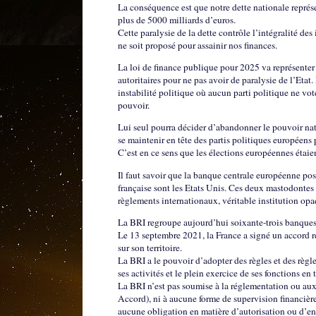
La conséquence est que notre dette nationale représ
plus de 5000 milliards d’euros.
Cette paralysie de la dette contrôle l’intégralité d
ne soit proposé pour assainir nos finances.
La loi de finance publique pour 2025 va représenter 
autoritaires pour ne pas avoir de paralysie de l’Etat
instabilité politique où aucun parti politique ne vo
pouvoir.
Lui seul pourra décider d’abandonner le pouvoir nat
se maintenir en tête des partis politiques européens 
C’est en ce sens que les élections européennes étaien
Il faut savoir que la banque centrale européenne poss
française sont les Etats Unis. Ces deux mastodontes 
règlements internationaux, véritable institution opa
La BRI regroupe aujourd’hui soixante-trois banques 
Le 13 septembre 2021, la France a signé un accord re
sur son territoire.
La BRI a le pouvoir d’adopter des règles et des règ
ses activités et le plein exercice de ses fonctions e
La BRI n’est pas soumise à la réglementation ou aux 
Accord), ni à aucune forme de supervision financièr
aucune obligation en matière d’autorisation ou d’en