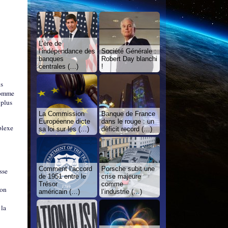
L’ère de
l’indépendance des
Société Générale :
banques
Robert Day blanchi
centrales (…)
!
us
 comme
 plus
La Commission
Banque de France
Européenne dicte
dans le rouge : un
plexe
sa loi sur les (…)
déficit record (…)
Comment l’accord
Porsche subit une
sse
de 1951 entre le
crise majeure
Trésor
comme
ion
américain (…)
l’industrie (…)
 la