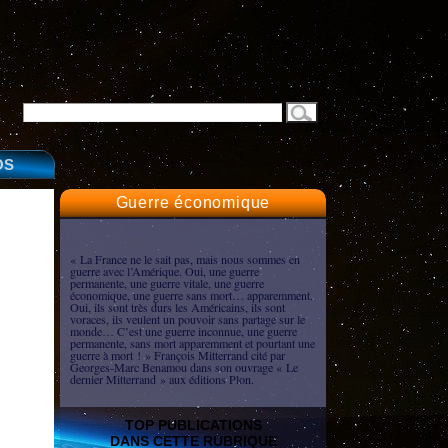
OS
Guerre économique
« La France ne le sait pas, mais nous sommes en
guerre avec l’Amérique. Oui, une guerre
permanente, une guerre vitale, une guerre
économique, une guerre sans mort… apparemment.
Oui, ils sont très durs les Américains, ils sont
voraces, ils veulent un pouvoir sans partage sur le
monde… C’est une guerre inconnue, une guerre
permanente, sans mort apparemment et pourtant une
guerre à mort ! » François Mitterrand cité par
Georges-Marc Benamou dans son ouvrage « Le
dernier Mitterrand » aux éditions Plon.
TOP PUBLICATIONS
DANS CETTE RUBRIQUE