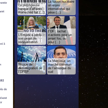
La fusion nucléaire
ésente
La prestigieuse
un enjeu
banque d’affaires
international qui
ment
Rothschild fait (…)
pèse (…)
EDF : rachat
L’Empire a perdu
d’actions pour un
son projet de
projet fou, ou
réinitialisation
pour (…)
si à
Le Mercosur, un
s
Risque de
marché commun
désintégration de
de l’amérique du
l’OPEP
sud
BRI
ble de
résent
er