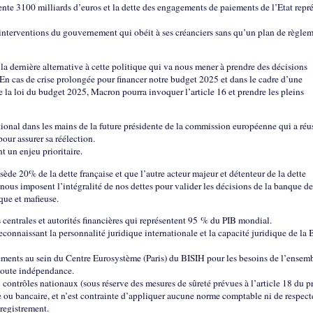
ente 3100 milliards d’euros et la dette des engagements de paiements de l’Etat repr
es interventions du gouvernement qui obéit à ses créanciers sans qu’un plan de règle
la dernière alternative à cette politique qui va nous mener à prendre des décisions
. En cas de crise prolongée pour financer notre budget 2025 et dans le cadre d’une
te la loi du budget 2025, Macron pourra invoquer l’article 16 et prendre les pleins
ional dans les mains de la future présidente de la commission européenne qui a réus
pour assurer sa réélection.
t un enjeu prioritaire.
ède 20% de la dette française et que l’autre acteur majeur et détenteur de la dette
nous imposent l’intégralité de nos dettes pour valider les décisions de la banque de
que et mafieuse.
centrales et autorités financières qui représentent 95 % du PIB mondial.
connaissant la personnalité juridique internationale et la capacité juridique de la 
lements au sein du Centre Eurosystème (Paris) du BISIH pour les besoins de l’ensem
n toute indépendance.
contrôles nationaux (sous réserve des mesures de sûreté prévues à l’article 18 du p
e ou bancaire, et n’est contrainte d’appliquer aucune norme comptable ni de respect
registrement.