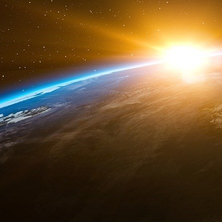
papier doit en assurer la pérennité des classe
Affaires, comme ce fut le cas au cours du
communistes pourvoyeuses à leurs affidés 
genres.
Migrants de la treizième heure
Aujourd’hui le système s’est étendu et s’adres
de la treizième heure qui doivent tout à l’
vaches à lait
clients obligés du fisc (y compris
au tissu économique) pourront cracher au bassi
ressort se tend toujours plus et gare à la 
électeurs d’importations (M. Juppé à la suite 
– ou menacés - que demain “français” ils seron
conviendra d’accepter
volens nolens
). Pourt
jamais de travail (en chercheront-ils d’a
mondialisation et son cortège de friches industr
capitalistiques, de débauchages… six millio
population ! De nouveaux arrivants à qui sero
enfants (résultats de l’idéologie du
jouir sans 