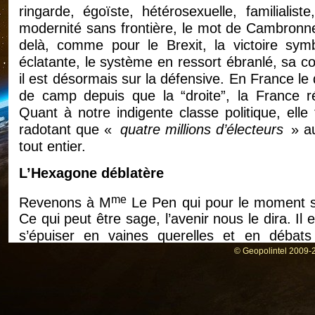
ringarde, égoïste, hétérosexuelle, familiali
modernité sans frontière, le mot de Cambronne
delà, comme pour le Brexit, la victoire sym
éclatante, le système en ressort ébranlé, sa co
il est désormais sur la défensive. En France le
de camp depuis que la “droite”, la France rée
Quant à notre indigente classe politique, ell
radotant que «
quatre millions d’électeurs
» au
tout entier.
L’Hexagone déblatère
me
Revenons à M
Le Pen qui pour le moment se
Ce qui peut être sage, l’avenir nous le dira. Il
s’épuiser en vaines querelles et en débat
partitocratie gaucho-droitière. Jactance davan
© Geopolintel 2009-2
limites dans l’irresponsabilité pleine et entiè
assumés par le contribuable – voir l’actuelle 
du ministère de la Santé) et à propos du se