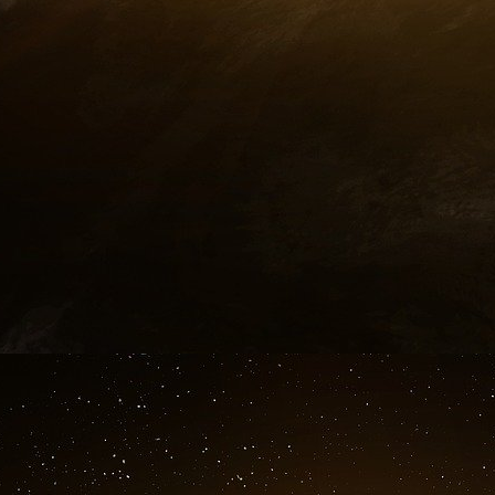
économiques 1’49’’ : une jeune afro-américaine exprime avec 
https://www.youtube.com/watch?v=m7q...