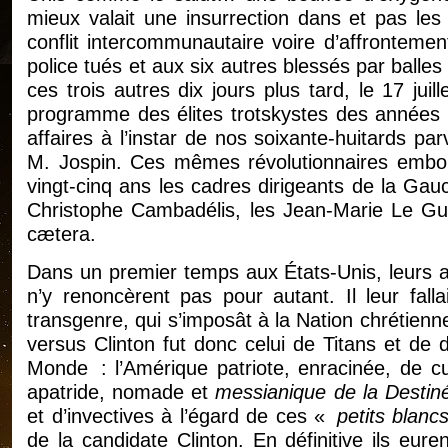
mieux valait une insurrection dans et pas les
conflit intercommunautaire voire d’affrontement
police tués et aux six autres blessés par balles 
ces trois autres dix jours plus tard, le 17 jui
programme des élites trotskystes des années s
affaires à l’instar de nos soixante-huitards p
M. Jospin. Ces mêmes révolutionnaires embou
vingt-cinq ans les cadres dirigeants de la Gau
Christophe Cambadélis, les Jean-Marie Le Gu
cætera.
Dans un premier temps aux États-Unis, leurs am
n’y renoncèrent pas pour autant. Il leur fal
transgenre, qui s’imposât à la Nation chrétie
versus Clinton fut donc celui de Titans et d
Monde : l’Amérique patriote, enracinée, de cu
apatride, nomade et
messianique de la Destin
et d’invectives à l’égard de ces «
petits blanc
de la candidate Clinton. En définitive ils eur