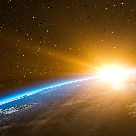
le système et celui, par la même occasion, du
tête des minorités, sexuelles, ethniques, rel
qui semble dans la méthode mercatique (droit 
emboîté le pas. La Nation française, jusqu’à p
indivisible”, c’est donc commettre une erreur 
et de n’avoir pas construit et tenu un disco
nationale. Reste à savoir s’il est encore t
« fondamentaux » dont il n’eut jamais fallu, oh
LC 28 novembre 2016
Notes
[
1
]
L’élection de D. Trump, si elle ne tourne pas court, terrass
a défiées, sera peut-être considérée comme la Seconde Ré
culturellement détruits, envahis et colonisés - certes avec n
contribuer à nous sauver, en tout cas nous montrer le chemin
minutes :
https://www.youtube.com/watch?v=6JM...
[
2
]
Marre des gogues et tinettes transgenres, marre de disti