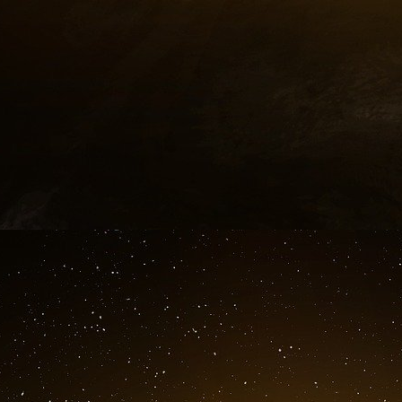
qui déchantent. Juppé s’y est essayé et il s’est
“Rose bleue sans épines” de M. Philippot (qui 
sens de tout bon sens ?), fait du Parti marin
les autres”, le parti de l’eau tiède, cette eau q
Curieusement un Fillon dont le bilan peu reluis
rupture tant attendue. Un homme qui apparaî
grandes dimensions de la vie des peuples)
M. Sarkozy pendant cinq ans, portant de
responsabilité dans les trahisons à répétiti
prélude à l’actuelle submersion du « Camp d
intégré de l’Otan, adoption par le Congrès 
Lisbonne.… Oubliant aujourd’hui que le terrori
d’une politique en Syrie de soutien aux reb
engagement commencé au printemps 2011.
Finalement si les Français doivent choisir en
nouvelle virginité politique et l’héritière du cl
pas le premier qui apparaisse (en trompe l’œi