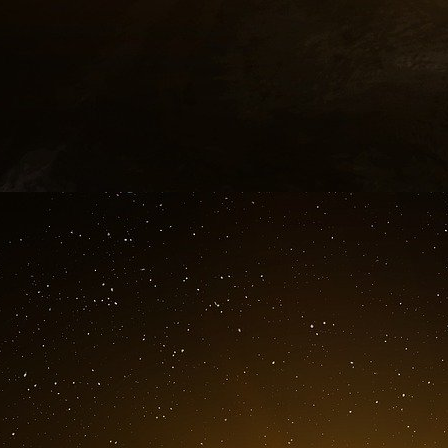
progrès absolu pour le
genre humain
), deven
simplement récriminer. Ironiquement un comment
droit de vote à ces vieux égrotants puisque par
“On” les accuse à ce propos d’avoir plébiscit
consensuel Juppé si sûr de lui, aurait eu l
rassemblée en Union sacrée contre le péril m
l’objectif prioritaire à abattre, par dessus et ava
Bon, bref le président Trump a gagné parce 
tortueux calculs de cuisine politicienne à plaire 
du fond du cœur, tout d’un bloc, sans faire d
décortiquer son discours de campagne o
segmentation du marché
électoral. Tout le c
s’adressait qu’aux minorités ethniques (noirs
minorités sexuelles en déclinant tout le sp
cette étrange minorité partout majoritaire ; ca
multinationales de l’agrochimie et des semencie
B’nai B’rith (ces deux derniers qu’avait inco
Poisson lors de la primaire des Républicains 