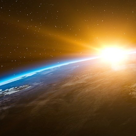
ligne rouge :
on
le lui fit durement sentir). E
légal”, c’est-à-dire l’appareil d’État et le
Gr
Démocrate
!) et les marges sociales, le pays
l
ci ne l’a pas entendu de cette oreille et, t
mobilisé pour expulser la secte des corrompus 
Trump, un bon exemple à suivre
Dans le même ordre d’idée qu’attendent les Fra
caste des prébendiers européistes qui ont ruin
cloaque humain où vient se déverser toutes l
monde sous couvert d’y chercher refuge. 
me
platement imiter M
Clinton en s’adressant
notamment au sionistes et à leurs compagnons
accros et aux tenants des mariages des carpes 
mais de manière péniblement racoleuse. Renon
pays, l’on promet encore plus de
redistribution
parler de sueur et d’ardeur au travail. Or su
espérer battre la gauche experte en matière 