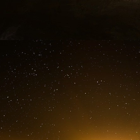
problèmes de l’heure… L’Union européenne qui 
de sa politique monétaire et le déferlement de
totalitarisme sournois, mais de moins en moins 
classes laborieuses
(de l’ouvrier qualifié au
richesse nationale à une masse de manœuvre é
parasitaire) et de plus en plus arrogante.
Le droit à la paresse n’est-il pas inscrit en fili
des droits de l’Homme ? On ne soupçonnera 
programme en vue d’instaurer le Meilleur d
nos
zélées zélites
, tout en bulles et en 
préfigurent les exercices pratiques (certes e
Allemands sont conviés à participer dès l’âge
suggestives ! Un monde où travailler sera
privilégiés, seuls assujettis à l’impôt e
économiques. Il faudra en substance payer pour
marche de la société… Ce qui est en vérité dé
honorable d’être homme parmi les hommes, 
profit de l’immense foule des clients (au sen