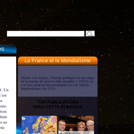
OS
La France et le Mondialisme
Depuis son origine, l’Europe politique est une étape
de la marche du nouvel ordre mondial. L’OTAN est
son bras armé en lien permanent avec les intérêts
hégémoniques des USA.
21. Un
’est
on
TOP PUBLICATIONS
nnée,
DANS CETTE RUBRIQUE
tion
faire
ce ne
ble