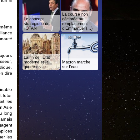
rtun ni
La course non
Le concept
déclarée au
stratégique de
remplacement
e-même
l’OTAN
d’Emmanuel (…)
liance
unauté
ujours
La fin de l’Etat
sseur,
moderne et la
Macron marche
guerre civile
sur l’eau
blique.
n dire
ginable
t futur
ait les
en Asie
u long
jamais
gagent
plices
er les