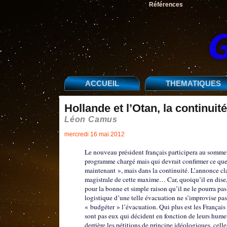
Références
ACCUEIL
THEMATIQUES
Hollande et l’Otan, la continui
Léon Camus
mercredi 16 mai 2012
Le nouveau président français participera au sommet
programme chargé mais qui devrait confirmer ce que
maintenant », mais dans la continuité. L’annonce cla
magistrale de cette maxime… Car, quoiqu’il en dise, 
pour la bonne et simple raison qu’il ne le pourra pa
logistique d’une telle évacuation ne s’improvise pas
« budgéter » l’évacuation. Qui plus est les Français n
sont pas eux qui décident en fonction de leurs humeu
derrière les pétitions de principe idéologiques, cell