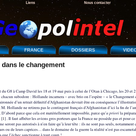
Liens
Nous contacter
FRANCE
DOSSIERS
VIDE
té dans le changement
 du G8 à Camp David les 18 et 19 mai puis à celui de l’Otan à Chicago, les 20 et 
 chacun subodore : Hollande incarnera – avec brio on l’espère – « le Changement c
ironnée d’un retrait définitif d’Afghanistan devrait être en conséquence l’illustrati
M. Hollande ne retirera pas le contingent français d’Afghanistan d’ici la fin de l’a
s. D’abord parce que cela est matériellement impossible, parce qu’
a priori
la prépara
[
1
]
. Il faut affréter les avions gros porteurs que la France ne possède pas et pour ce 
e seront pas autorisés à n’en faire qu’à leur tête : ils ne sont pas seuls, notamment 
rs ou de leurs caprices… dans le domaine de la guerre la réalité n’est pas escamota
es que l’échec sanctionne à tout coup !