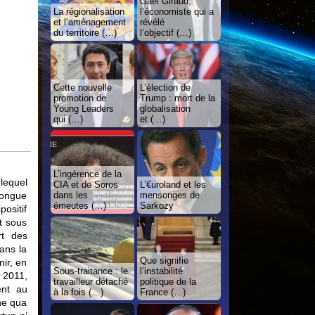
Gaël Giraud,
La régionalisation
l’économiste qui a
et l’aménagement
révélé
du territoire (…)
l’objectif (…)
Cette nouvelle
L’élection de
promotion de
Trump : mort de la
Young Leaders
globalisation
qui (…)
et (…)
L’ingérence de la
lequel
CIA et de Soros
L’€uroland et les
longue
dans les
mensonges de
émeutes (…)
Sarkozy
positif
t sous
rt des
dans la
Que signifie
nir, en
Sous-traitance : le
l’instabilité
é 2011,
travailleur détaché
politique de la
ent au
à la fois (…)
France (…)
ne qua