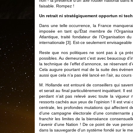
non - la présence d’un axe routier national dans le 
faisable. Rompez !
Un retrait ni stratégiquement opportun ni tec
Dans une telle occurrence, la France manquerai
imposée en tant qu’État membre de l’Organisat
Atlantique, traité fondateur de l’Organisation 
internationale
[
3
]
. Est-ce seulement envisageable
Reste que nos politiques ne sont pas à ça près.
possibles. Au demeurant c’est avec beaucoup d’in
la technique de l’effet d’annonce, se réservant d’
Cela augure pourtant mal de la suite des événem
aussi que cela n’a pas été lancé en l’air, au cour
M. Hollande est entouré de conseillers qui savent
et serait au final particulièrement inquiétant. Il 
perdant n’ait pas relevé avec toute la vigueur né
ressorts cachés aux yeux de l’opinion ! Il est vrai
centrale, les profondes mutations qui affectent d
d’une campagne électorale d’une consternante p
franchir les limites de la bienséance consensuel
l’avenir d’une Nation ! De ce point de vue perso
dans la sauvegarde d’un système fondé sur le men