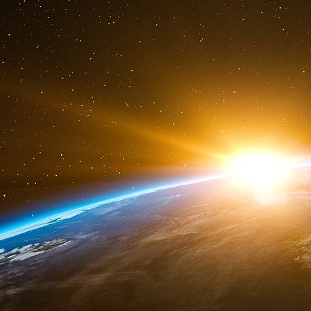
La première opportunité va prendre la forme d’
– par la Banque d’Angleterre. Celle qui s
nationalisée au lendemain de la Seconde Guer
d’autorité de supervision bancaire. Mais à se
compte de clients non-résidents et en de
juridiction : ces opérations se déroulaient simp
pour que les transactions réalisées en dolla
toute supervision ou contrôle.
C’est ainsi q
Londres : un marché où s’échangent et se prête
des autorités étatsuniennes et affranchi de to
marché de devises complètement dérégulé, qu
détenteurs de dollars et des banques du monde e
ces dernières la perspective de profits élevés 
nationaux, d’accéder à de nouveaux clients
internationale.
L’afflux d’Eurodollars à Londres va aller de pair
City, de filiales dans plusieurs juridiction