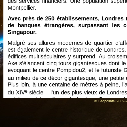
des services financiers. Une population supér
Montpellier.
Avec près de 250 établissements, Londres 
de banques étrangères, surpassant les 
Singapour.
Malgré ses allures modernes de quartier d’affa
est également le centre historique de Londres
édifices multiséculaires y surprend. Au croise
Axe s’élancent cinq tours gigantesques dont le Ll
évoquant le centre Pompidou2, et le futuriste 
au milieu de ce décor gigantesque, une petite 
Plus loin, à une centaine de mètres à peine, l
e
du XIV
siècle – l’un des plus vieux de Londre
qui égayent les afterwork des travailleurs de l
© Geopolintel 2009-2
2
gratte-ciel, 40 000 m
de bureaux à la clé, don
Ce mélange étonnant n’a rien d’une simple cur
pouvoir économique, politique et symbolique con