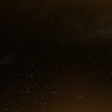
remettaient en cause l’essence même de la f
place à partir de 1946, les financiers de La Ci
entier », explique Christensen. « Les accords
les mouvements d’argent à l’échelle internation
La décolonisation, imposée au Royaume-Uni à
menace existentielle. « La City était le cœur f
Shaxson. « Elle a commencé à perdre son rang
Canal de Suez, en 1956, marque la perte d
mondiale.
Le retrait des troupes d’Égypte va a
capitaux et une spéculation fragilisant la clé d
sterling. Pour permettre à la place de Lond
environnement financier mondial, les financier
marges de l’ancien Empire, une véritable ind
capitaux. Un réseau offshore qui a posé les b
Pour permettre à la place de Londres d
environnement financier mondial, les fina
marges de l’ancien Empire, une véritable in
de capitaux.