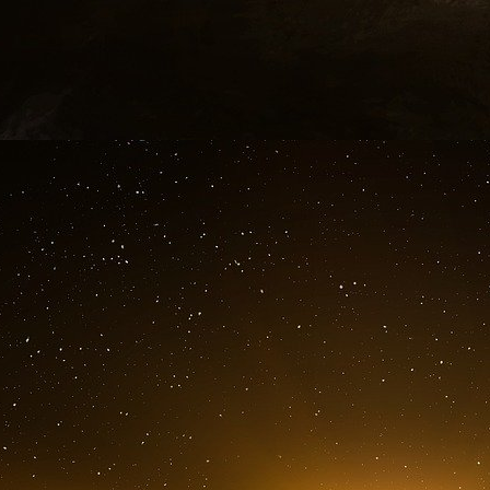
de Square Mile. La City a plusieurs visages
accueillant les banques du monde entier, 
britannique.
Infrastructure essentielle de la f
institutions d’origine moyenâgeuse dont l’infl
De quoi La City est-elle donc le nom ? Po
l’histoire semble inévitable.
L’âge d’or de la finance londonienne
Aujourd’hui encore, les traces de l’époque
moteurs du capitalisme mondial sont encore pr
premier rendez-vous nous mène dans le quart
d’allées médiévales, se tient un pub plébiscité 
e
qui fut au XVII
siècle la Jamaica Coffee Hou
premières colonies britanniques des Caraïbes. « 
servait le café » explique Nick Dearden, directe
accepté de nous servir de guide. « Puis l
spécialisés pour discuter des affaires, en pa
marchands ».