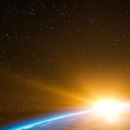
l’amphithéâtre de l’ancienne colonie de Lon
romaine fondée en l’an 43.
Ici se tiennent les bureaux de la Corporat
médiévale
remplit aujourd’hui encore le rôle d
sont bien plus larges que celles d’une simple
gouvernement de Square Mile, mais également d
des gouvernements et de représenter et pro
britannique », nous explique Chris Hayward
ajusté, l’affable Policy Chairman de la Corporati
– semble tout droit sorti d’un conseil d’adminis
Sous des dehors parfois saugrenus, la Cor
est : une instance de représentation de la f
Pour expliquer cet étrange mélange des genres 
et celle de représentation du secteur fin
Corporation de la City. Celle-ci ne remonterait
en vainqueur dans Londres en 1066, le roi