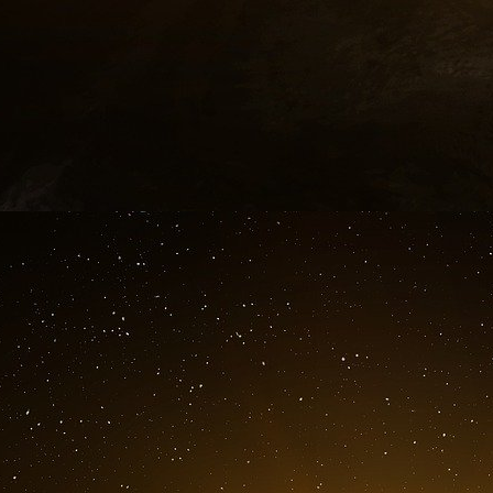
négoces prendront le relais, comme celui de l
centre de Londres est allée de pair avec le 
financiers et juridiques, comme le courtage d’
la puissante Compagnie britannique des Indes
ou encore la Compagnie royale d’Afrique – é
papier. Souscrire ou acheter les actions de ce
qu’elles bénéficiaient, par l’intermédiaire d’un
sur des marchés ou zones géographiques. E
britannique, la Royal Navy. Investisseurs et c
dans les coffee houses, qui étaient « autant
Dearden.
Une autre activité financière va se développer 
des assurances. Un autre café londonien, situ
lieu de rencontre pour les marchands, capitaine
pouvaient souscrire des contrats pour se couvr
club d’investisseurs connu sous le nom de
l’établissement, Edward Lloyd. Par la qualité
market a rapidement gagné de la notoriété au