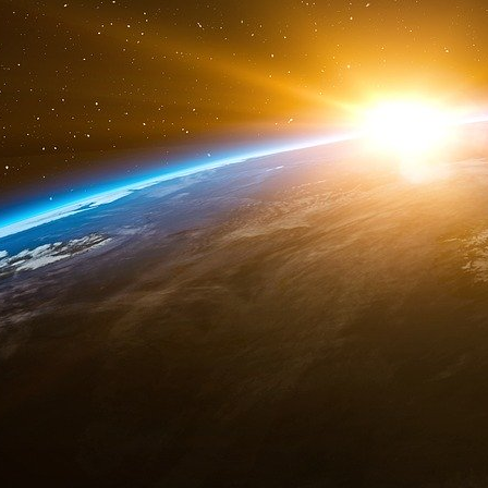
Le développement de la finance londonienn
e
commerce colonial.
Au XVII
siècle, le fin
orientales ou des Amériques était une act
investisseurs avaient la possibilité de ne p
expéditions. « Si le navire revenait, le prof
contraire, la mise était perdue » explique Dear
esclavagistes, comme le tabac, le café ou l’in
tout particulièrement le sucre, considéré comm
par son succès la machinerie financière col
consommés dans des établissements comme le
où se discutaient les prochaines affaires.
Le 
activité lucrative, sur laquelle la Compagnie ro
régné en maître.
Le commerce de produits coloniaux et d’escl
banquiers de la City, qui finançaient marcha
Le commerce de produits coloniaux et d’escl
banquiers de la City, qui finançaient marcha