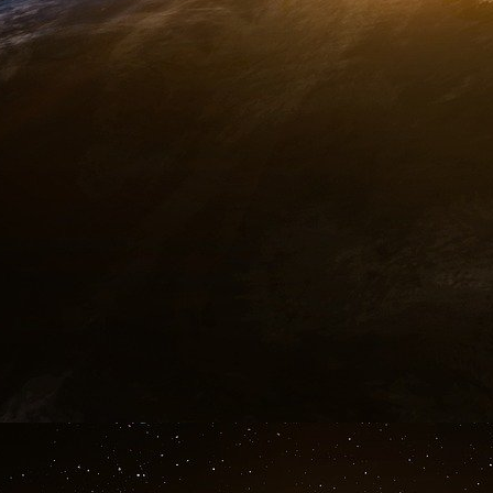
depuis : le Royaume-Uni est désormais le 
financiers, avec plus de 60 milliards de livres d
La Corporation : une « vénérable institution
Cet essor, ou plutôt ce renouveau de La City
pas été possible sans de solides relais au sei
Royaume-Uni. Depuis des siècles, la finance b
intérêts au plan national et international. Un
l’influence et le prestige dont les financier
Corporation de la City de Londres
(City of Lo
nous mène notre prochain rendez-vous.
À quelques rues seulement de la Banque d’Anglet
ville de La City, qui expose fièrement sa fa
e
remontant au XV
siècle, seules quelques sall
où l’on peut entrevoir, nichée dans une alcôve,
bâtiment a été plusieurs fois reconstruit apr
bombardements de la seconde guerre mondiale.
du mur d’enceinte de la cité de Londres data