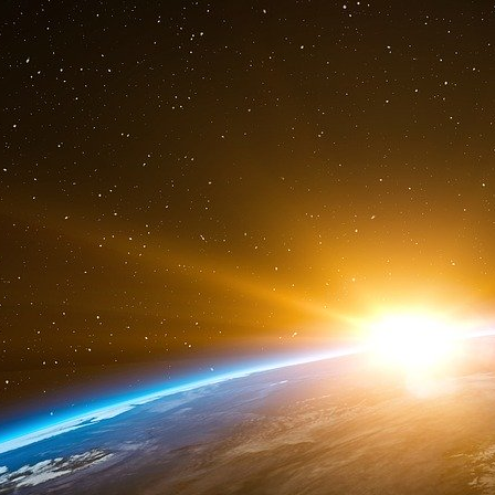
Dans un rapport confidentiel daté de 1969, la B
à l’accumulation des capitaux offshore – ta
employés à des fins de fuite de capitaux britan
Dans la concurrence avec New York, la compla
autorités britanniques – à l’égard des activités
atouts de la place de Londres.
« Au Royaume-
banquiers sont une espèce protégée », expliq
modèle de business offshore : vous transfé
laisserons libres d’agir comme bon vous sem
s’ajoute la tradition réglementaire britannique 
aux réseaux de sociabilité. Dans les années 19
étaient de temps en temps invités à la Ban
expliquer leurs activités, comme le rapporte l’h
À partir des années 1980, cette tradition de « 
d’un élan de dérégulation du secteur financier,
« Big bang » de 1986, qui va faciliter davanta
supprimer les obstacles réglementaires au 
services financiers. Le succès de la place f