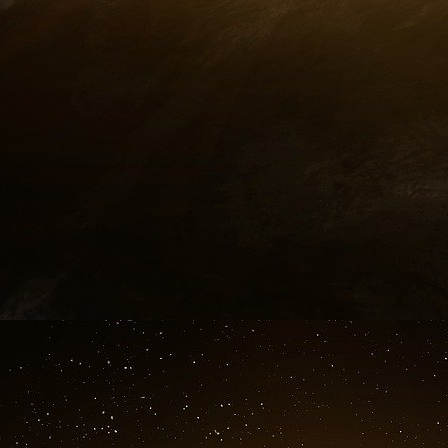
Caïmans, les Bermudes ou encore les îles 
« Ces institutions vont y créer de toute pièce
une garantie solide de secret financier » exp
ces anciennes marges de l’Empire britannique 
de discrétion : pétrodollars du Moyen-Orient o
revenus de tous types de trafics, évasion fi
seulement soustraits au contrôle des Etats : i
sans difficulté par les institutions de la City v
La connexion entre le centre financier de Lond
mer – désignés plus tard comme paradis fiscau
exponentielle de la finance offshore. Ce « se
Nicholas Shaxson, n’aurait pas pu voir le j
d’Angleterre. Avec ses allures de forteresse i
de Square Mile, elle semble aujourd’hui encor
banque d’Angleterre est demeurée loyale en
Christensen, « son personnel est d’ailleurs
« Vieille Dame » n’a pas seulement rendu possi
elle a accompagné le développement de la finan