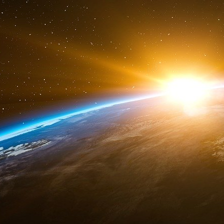
e
d’assurance maritime.
Au XVIII
siècle, Lloyd’
marchands européens, y compris espagnols et
grande bourse aux assurances du monde, et
secteur de l’assurance. Son siège se situe da
Leadenhall Street, à l’endroit même où se situa
de la Compagnie orientale des Indes britanni
Africa House, le siège de la Compagnie Royale
entre le développement de l’Empire britanni
financière naissante » résume Dearden.
Le « second Empire britannique » et le rôle
Notre second rendez-vous nous mène non loin d
Banque d’Angleterre (la « Vieille Dame ») dont
Nous évoquons avec Nicholas Shaxson et John C
économiste spécialistes de la finance brita
l’évolution de La City : les décennies qui suiv
Les nuages s’accumulaient alors au-dessus 
contrôles des capitaux et des changes mis e