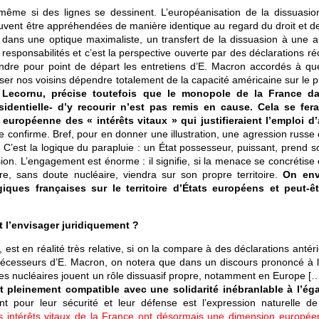
ême si des lignes se dessinent. L’européanisation de la dissuasio
euvent être appréhendées de manière identique au regard du droit et de
dans une optique maximaliste, un transfert de la dissuasion à une au
esponsabilités et c’est la perspective ouverte par des déclarations ré
endre pour point de départ les entretiens d’E. Macron accordés à qu
sser nos voisins dépendre totalement de la capacité américaine sur le 
 Lecornu, précise toutefois que le monopole de la France d
identielle- d’y recourir n’est pas remis en cause. Cela se fera
européenne des « intérêts vitaux » qui justifieraient l’emploi d
 le confirme. Bref, pour en donner une illustration, une agression russe
r. C’est la logique du parapluie : un État possesseur, puissant, prend 
ion. L’engagement est énorme : il signifie, si la menace se concrétise
re, sans doute nucléaire, viendra sur son propre territoire.
On env
ques françaises sur le territoire d’États européens et peut-ê
 l’envisager juridiquement ?
, est en réalité très relative, si on la compare à des déclarations antér
décesseurs d’E. Macron, on notera que dans un discours prononcé à l
ces nucléaires jouent un rôle dissuasif propre, notamment en Europe [
 pleinement compatible avec une solidarité inébranlable à l’ég
pour leur sécurité et leur défense est l’expression naturelle de
s intérêts vitaux de la France ont désormais une dimension europé