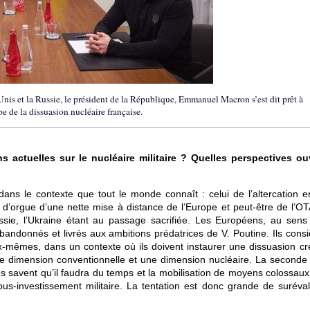
nis et la Russie, le président de la République, Emmanuel Macron s’est dit prêt à
pe de la dissuasion nucléaire française.
s actuelles sur le nucléaire militaire ? Quelles perspectives ou
ns le contexte que tout le monde connaît : celui de l’altercation en
 d’orgue d’une nette mise à distance de l’Europe et peut-être de l’OT
ie, l’Ukraine étant au passage sacrifiée. Les Européens, au sens 
bandonnés et livrés aux ambitions prédatrices de V. Poutine. Ils consi
-mêmes, dans un contexte où ils doivent instaurer une dissuasion cré
ne dimension conventionnelle et une dimension nucléaire. La seconde
és savent qu’il faudra du temps et la mobilisation de moyens colossaux
s-investissement militaire. La tentation est donc grande de suréval