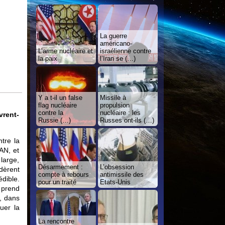
La guerre
américano-
L’arme nucléaire et
israélienne contre
la paix
l’Iran se (…)
Y a t-il un false
Missile à
flag nucléaire
propulsion
contre la
nucléaire : les
vrent-
Russie (…)
Russes ont-ils (…)
tre la
AN, et
large,
Désarmement :
L’obsession
dèrent
compte à rebours
antimissile des
dible.
pour un traité
Etats-Unis
 prend
, dans
uer la
La rencontre