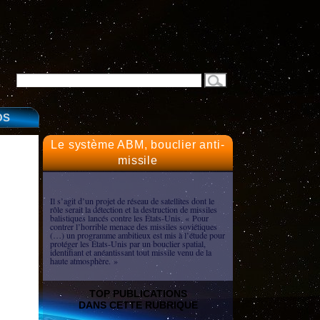
OS
Le système ABM, bouclier anti-
missile
Il s’agit d’un projet de réseau de satellites dont le
rôle serait la détection et la destruction de missiles
balistiques lancés contre les États-Unis. « Pour
contrer l’horrible menace des missiles soviétiques
(…) un programme ambitieux est mis à l’étude pour
protéger les États-Unis par un bouclier spatial,
identifiant et anéantissant tout missile venu de la
haute atmosphère. »
TOP PUBLICATIONS
DANS CETTE RUBRIQUE