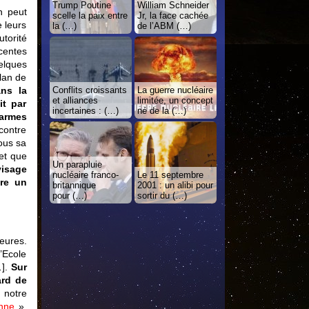
Trump Poutine
William Schneider
n peut
scelle la paix entre
Jr, la face cachée
 leurs
la (…)
de l’ABM (…)
torité
centes
elques
plan de
ans la
Conflits croissants
La guerre nucléaire
et alliances
limitée, un concept
it par
incertaines : (…)
né de la (…)
’armes
 contre
sous sa
 et que
Un parapluie
isage
nucléaire franco-
Le 11 septembre
tre un
britannique
2001 : un alibi pour
pour (…)
sortir du (…)
ieures.
’Ecole
…].
Sur
ard de
 notre
enne
».