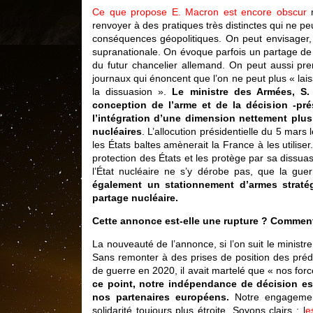
Ce que propose E. Macron est encore obscur
m
renvoyer à des pratiques très distinctes qui ne p
conséquences géopolitiques. On peut envisager, 
supranationale. On évoque parfois un partage de r
du futur chancelier allemand. On peut aussi pr
journaux qui énoncent que l’on ne peut plus « lai
la dissuasion ».
Le ministre des Armées, S.
conception de l’arme et de la décision -prés
l’intégration d’une dimension nettement plus 
nucléaires
. L’allocution présidentielle du 5 mars
les États baltes amènerait la France à les utilise
protection des États et les protège par sa dissuas
l’État nucléaire ne s’y dérobe pas, que la guer
également un stationnement d’armes stratégi
partage nucléaire.
Cette annonce est-elle une rupture ? Comment
La nouveauté de l’annonce, si l’on suit le ministre
Sans remonter à des prises de position des pré
de guerre en 2020, il avait martelé que « nos for
ce point, notre indépendance de décision est
nos partenaires européens.
Notre engagement 
solidarité toujours plus étroite. Soyons clairs : l
e