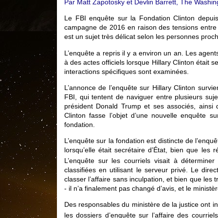
Par Matt Zapotosky et Devlin Barrett, The Washin
Le FBI enquête sur la Fondation Clinton depuis
campagne de 2016 en raison des tensions entre le
est un sujet très délicat selon les personnes proc
L’enquête a repris il y a environ un an. Les agents
à des actes officiels lorsque Hillary Clinton était
interactions spécifiques sont examinées.
L’annonce de l’enquête sur Hillary Clinton survie
FBI, qui tentent de naviguer entre plusieurs suj
président Donald Trump et ses associés, ainsi 
Clinton fasse l’objet d’une nouvelle enquête su
fondation.
L’enquête sur la fondation est distincte de l’enquê
lorsqu’elle était secrétaire d’État, bien que les 
L’enquête sur les courriels visait à déterminer
classifiées en utilisant le serveur privé. Le d
classer l’affaire sans inculpation, et bien que les
- il n’a finalement pas changé d’avis, et le minist
Des responsables du ministère de la justice ont 
les dossiers d’enquête sur l’affaire des courrie