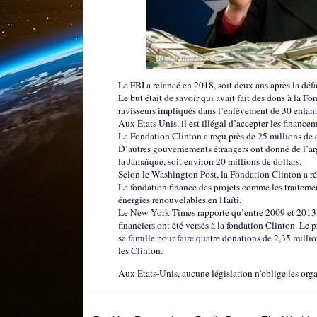
Le FBI a relancé en 2018, soit deux ans après la déf
Le but était de savoir qui avait fait des dons à la Fo
ravisseurs impliqués dans l’enlèvement de 30 enfant
Aux Etats Unis, il est illégal d’accepter les financ
La Fondation Clinton a reçu près de 25 millions de
D’autres gouvernements étrangers ont donné de l’arg
la Jamaïque, soit environ 20 millions de dollars.
Selon le Washington Post, la Fondation Clinton a réc
La fondation finance des projets comme les traitements
énergies renouvelables en Haïti.
Le New York Times rapporte qu’entre 2009 et 2013, 
financiers ont été versés à la fondation Clinton. Le 
sa famille pour faire quatre donations de 2,35 milli
les Clinton.
Aux Etats-Unis, aucune législation n’oblige les organ