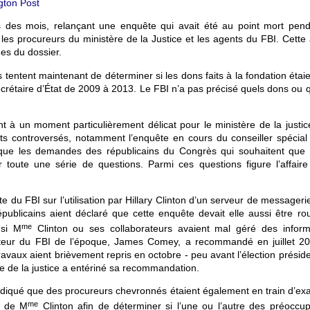
gton Post
 des mois, relançant une enquête qui avait été au point mort pend
s procureurs du ministère de la Justice et les agents du FBI. Cette a
hes du dossier.
 tentent maintenant de déterminer si les dons faits à la fondation étaie
 secrétaire d’État de 2009 à 2013. Le FBI n’a pas précisé quels dons ou 
nt à un moment particulièrement délicat pour le ministère de la justic
ets controversés, notamment l’enquête en cours du conseiller spécial 
que les demandes des républicains du Congrès qui souhaitent que H
r toute une série de questions. Parmi ces questions figure l’affaire
te du FBI sur l’utilisation par Hillary Clinton d’un serveur de messageri
républicains aient déclaré que cette enquête devait elle aussi être ro
me
 si M
Clinton ou ses collaborateurs avaient mal géré des inform
irecteur du FBI de l’époque, James Comey, a recommandé en juillet 2
 travaux aient brièvement repris en octobre - peu avant l’élection préside
ère de la justice a entériné sa recommandation.
indiqué que des procureurs chevronnés étaient également en train d’ex
me
ls de M
Clinton afin de déterminer si l’une ou l’autre des préoccup