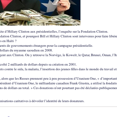
aite d’Hillary Clinton aux présidentielles, l’enquête sur la Fondation Clinton.
ndation Clinton, et pourquoi Bill et Hillary Clinton sont intervenus pour faire libére
s en Haïti ?
ements de gouvernements étrangers pour la campagne présidentielle.
 dollars du royaume saoudien en 2008.
ent aux Clinton. On y retrouve la Norvège, le Koweït, le Qatar, Brunei, Oman, l’Ita
olté 2 milliards de dollars depuis sa création en 2001.
 contre le sida, la malaria, l’insertion des jeunes filles dans le monde du travail et
alors que les Russes prennent peu à peu possession d’Uranium One, « d’important
président d’Uranium One, le milliardaire canadien Frank Giustra, a utilisé la fondati
ons de dollars au total. » Ces donations n’ont pourtant pas été déclarées publiqueme
isations caritatives à dévoiler l’identité de leurs donateurs.