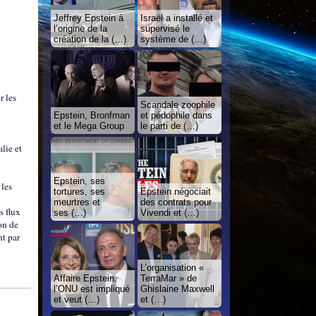
Jeffrey Epstein à
Israël a installé et
l’origine de la
supervisé le
création de la (…)
système de (…)
r les
Scandale zoophile
Epstein, Bronfman
et pédophile dans
et le Mega Group
le parti de (…)
lie et
Epstein, ses
 les
tortures, ses
Epstein négociait
meurtres et
des contrats pour
s flux
ses (…)
Vivendi et (…)
on de
nt par
L’organisation «
Affaire Epstein,
TerraMar » de
l’ONU est impliqué
Ghislaine Maxwell
et veut (…)
et (…)