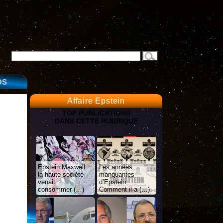
OS
Affaire Epstein
TOP PUBLICATIONS
DANS CETTE RUBRIQUE
Epstein Maxwell :
Les années
la haute société
manquantes
venait
d’Epstein
consommer (…)
Comment il a (…)