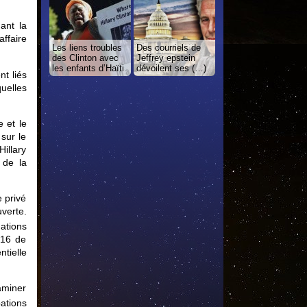
ant la
ffaire
Les liens troubles
Des courriels de
des Clinton avec
Jeffrey epstein
les enfants d’Haïti
dévoilent ses (…)
nt liés
quelles
e et le
sur le
illary
 de la
e privé
uverte.
ations
016 de
ntielle
aminer
ations