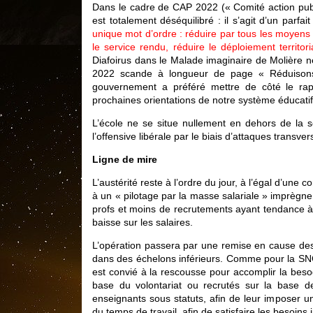
Dans le cadre de CAP 2022 (« Comité action publ
est totalement déséquilibré : il s’agit d’un parfai
unique mot d’ordre : réduire par tous les moyens ! 
le service rendu, réduire le déploiement territori
Diafoirus dans le Malade imaginaire de Molière ne
2022 scande à longueur de page « Réduisons !
gouvernement a préféré mettre de côté le rap
prochaines orientations de notre système éducatif
L’école ne se situe nullement en dehors de la so
l’offensive libérale par le biais d’attaques transver
Ligne de mire
L’austérité reste à l’ordre du jour, à l’égal d’un
à un « pilotage par la masse salariale » imprègne 
profs et moins de recrutements ayant tendance à se
baisse sur les salaires.
L’opération passera par une remise en cause des
dans des échelons inférieurs. Comme pour la SNCF
est convié à la rescousse pour accomplir la beso
base du volontariat ou recrutés sur la base d
enseignants sous statuts, afin de leur imposer u
du temps de travail, afin de satisfaire les besoins 