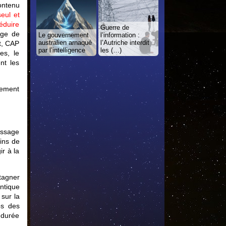
ontenu
eul et
réduire
Guerre de
age de
Le gouvernement
l’information :
australien arnaqué
l’Autriche interdit
t, CAP
par l’intelligence
les (…)
es, le
nt les
lement
passage
oins de
ir à la
tagner
ntique
sur la
ps des
 durée