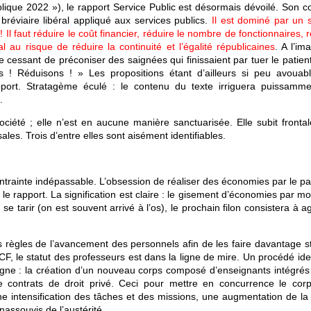
ique 2022 »), le rapport Service Public est désormais dévoilé. Son c
t bréviaire libéral appliqué aux services publics.
Il est dominé par un s
Il faut réduire le coût financier, réduire le nombre de fonctionnaires, 
al au risque de réduire la continuité et l’égalité républicaines
. A l’im
 cessant de préconiser des saignées qui finissaient par tuer le patien
 Réduisons ! » Les propositions étant d’ailleurs si peu avouabl
port. Stratagème éculé : le contenu du texte irriguera puissamme
.
ciété ; elle n’est en aucune manière sanctuarisée. Elle subit fronta
sales. Trois d’entre elles sont aisément identifiables.
e contrainte indépassable. L’obsession de réaliser des économies par le 
le rapport. La signification est claire : le gisement d’économies par m
 tarir (on est souvent arrivé à l’os), le prochain filon consistera à ag
 règles de l’avancement des personnels afin de les faire davantage s
, le statut des professeurs est dans la ligne de mire. Un procédé ide
gne : la création d’un nouveau corps composé d’enseignants intégrés 
e contrats de droit privé. Ceci pour mettre en concurrence le cor
ne intensification des tâches et des missions, une augmentation de la
inassouvis de l’austérité.