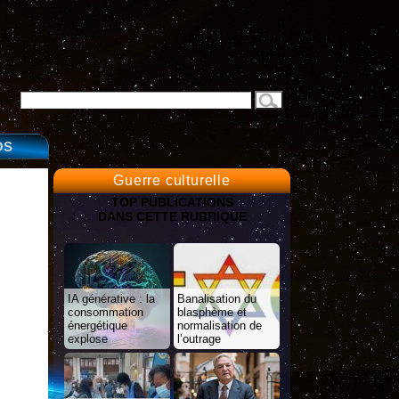
OS
Guerre culturelle
TOP PUBLICATIONS
DANS CETTE RUBRIQUE
IA générative : la
Banalisation du
consommation
blasphème et
énergétique
normalisation de
explose
l’outrage