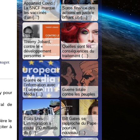
Apparteid Covid :
La SNCF marque
Soros finance des
les vaccinés
actions en justice
d’un (…)
offrant un (…)
Thierry Jobard,
contre le «
Quelles sont les
développement
conséquences du
personnel »
traitement (…)
nager.
Guerre de
l’information avec
l’European
Guerre totale
y pour
Media (…)
contre les peuples
ral de
Etats Unis :
Bill Gates se
dère le
L’immigration a
rapproche du Pape
citer à
couté 150 milliards
pour un
de (…)
nouveau (…)