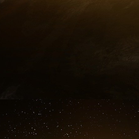
uniquement. Il faut voir plus loin. Dans la dé
puissance de conviction laisse pantois - se t
nous aller au-delà des explications premi
instinctuelle et métaphysique du phénomène…
tréfonds nous serons éternellement condamnés 
De l’instinct prédateur à la mystique du Mal
Dépouiller son prochain, appeler au pillage e
présent à fleur de peau chez beaucoup qui
surface)
en situation
. La Libération suivie 
illustration, mais l’histoire de France en rego
dans le contexte de la guerre franco-alle
Dordogne, Alain de Monéys pris pour un prussi
avant d’être brûlé vif. Un épisode digne de l’Afr
et de la mode toujours vivace du “collier de fe
Pour nous résumé, en premier lieu, le meurtre s
une terrain propice chez tous les hommes 
minable - c’est la faute à autrui) et pour acti