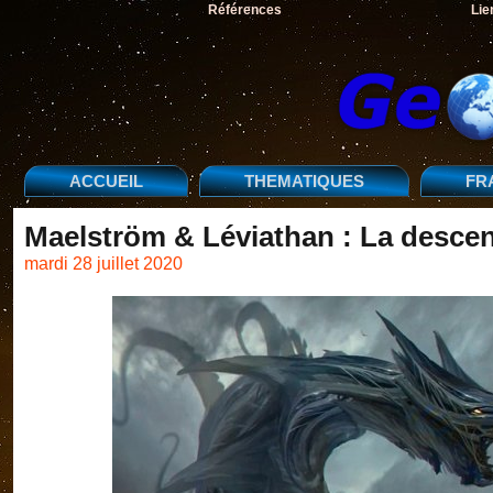
Références
Lie
ACCUEIL
THEMATIQUES
FR
Maelström & Léviathan : La descen
mardi 28 juillet 2020