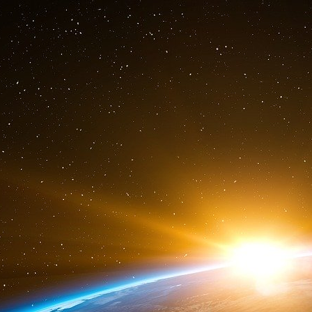
nouveaux apaches, à Lyon, à Bordeaux, à 
désormais parés dont on ne sait quelles vertu
sans doute aux martyrs du décolonialisme.
Or si nous voulons comprendre et agir il faut al
motrices et des logiques qui animent et orient
d’œuvre du chaos rampant qui nous engloutit.
Léviathan des anciens hébreux) avale littéral
dans le gouffre sans fond des Maelströms 
psychopathes et transgresseurs de tous poils,
e
grâce aux yeux de nos élites athéistes du XXI
ouvrent les voies, sont les précurseurs, les 
délibérément ou par accident, dessinent les con
Bref, le crime et la déviance sont simplement
préfigurent la société de demain… celui où la j
des personnages comme Sade (cf. «
Franç
républicains
» in La Philosophie dans le boudo
e
Attali (1998 in Dictionnaire du XXI
siècle p.1