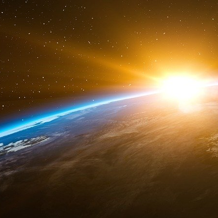
promis à une brillante carrière politique. Il a 
curé de la paroisse de Saint-Étienne-du-Rouvr
son église au cours de la messe dominicale 
finissent par se ressembler lamentablement. L
ses « fonctions » [sic] après s’être longuem
gens – à l’instar d’Assa Traoré (sœur du v
salariée de
l’Œuvre de protection des enfants
décembre 2019, avait néanmoins milité p
officiellement en arrêt maladie ! – connaissent
pour exploiter la vache-à-lait hexagonale et ce,
Parce que si nous voulons identifier et curer le
et désigner ceux qui le portent et le diffusen
soit pas travestie au sortir de son puits ou
présent. Qu’un chat soit appelé chat et non chie
veut échapper à l’accusation de racisme systémi
toujours présumé innocent
(malgré ses ave
cathédrale de Nantes.
Mais pourquoi donc appeler un chat un chat