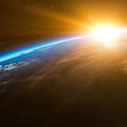
pour pouvoir faire preuve de miséricorde vi
communauté catholique
». Pourquoi parler d
bien dans la veine de l’actuel Garde des Sceaux 
pour lequel l’émotion peut (doit) primer sur
l’annonce derechef, tout cela n’est 
contribuables/cochons de payants) prendra int
l’édifice. Quelle est bonne mère la Républiqu
pas d’air en soulignant, lui également, qu’il falla
des atteintes «
au patrimoine matériel parti en
de l’affaire, nulle vie humaine n’avait été lésée
»
des choses !
». Tout un programme.
Un avocat pompier chargé de but en blanc
relativisant crime (une affaire relevant in fine 
terrible que des
Céfrans
moins abrutis que la 
cause à effet entre immigration sauvage et dé
religieux.
Horresco referens
! Le procureur 
benoîtement que le «
bénévole
» - qui n’a t
«
infraction
» [non ! un crime perpétré avec