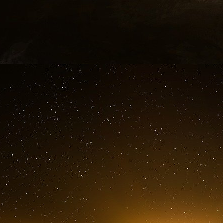
s’associant à) un tel manquement à la loi. Et 
Assurément il en faux moins que cela pour s
muselière hygiénique prétendument anti-Covid.
Présumé innocent
À l’issue d’une première garde à vue de vingt 
prévenu fit front à ses interrogateurs sans 
démuni de ressources en somme ! - le recte
affirmait : «
C’est quelqu’un en qui j’ai to
bénévoles qui sont avec nous. C’est tombé [un
lui car c’est lui qui a fermé la cathédrale…
». Q
vienne pas nous parler de belle et bonne chari
d’office en rajoute une épaisse couche… M. Q
cabinet Chotard et associés (droit pénal, dro
victimes
)… peut-être en raison de ce démarra
commença par déclarer avec beaucoup d’as
directement
» son client à l’incendie de la cathé
Préparant cependant habilement le terrain, il aj