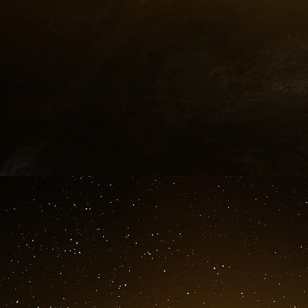
Tout simplement parce qu’il existe une étroite p
et ceux qui laissent faire ou font semblant de l
autres les couvrent… et couvent littéralement d
frappé par l’auréole de martyr dont chaque déje
les Traoré ne sont-ils pas hissés sur le pavois et
on pas abondamment à propos de chaque cond
mort » presque autant que lorsque nous somme
Kylian Mbappé du club Paris Saint-Germain (1,
voir dans cette perversion des valeurs le sim
marxiste qui considère la société comme p
génératrices d’un enfermement ontologique : né
vie - ad vitam æternam - voué par naissa
discrimination… Et ce qui était supposée être hi
plus encore impitoyable pour les gens de couleu
La guerre des races prenant la suite ou renouv
essoufflée avec la délocalisation en Asie (loin 
industriel (et les pollutions associée) e