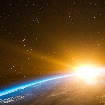
soif d’égalité, il suffit d’enfoncer dans le cr
peuple) que si elle est pauvre ce n’est pas en 
d’en égrener la liste, au reste nous ne parlons 
bureaucratie pléthorique qui éreinte les uns e
subventionnées… copains, coquins, migrants 
spoliation générique ! Disposition et manipu
procédé au final assez peu différent, celui c
couteau de boucher, le viol et l’esclavage au 
de nos classes dirigeantes à l’égard du crime n
laxisme. Nous nous trouvons dans une aut
attribuable aux victimes de la société de class
Ce pourquoi, quand nous parlons de de dim
l’ordre, nous devons prendre cette assertion t
construction intellectuelle de la lutte des clas
cachés, plus radicaux et plus fondamentaux te
souverain Bien serait en fait le Mal (pour N
métaphysique hindoue, la vérité se situerait
par
de cela)… Plus exactement la rédemption ne s’a