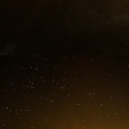
d’emprisonnement et
150.000 euros d’amend
ce qui est de l’amende l’individu, évidemment in
passeurs à prix d’or), ne la paiera jamais et g
France, en liberté non surveillée et ce, depuis be
Un « processus de repentance »
«
Mon client est aujourd’hui rongé par le remor
événements
»… «
Il est apeuré
[le pauvre dia
bon ! on passe l’éponge jusqu’à la prochaine fo
[après un mutisme en béton armée… après 
misérable requiert encore l’aide d’un interprèt
qu’après avoir été confondu au terme d’une se
dans un processus de repentance
» ! Et puis, 
cas un criminel, le vilain mot ! Il est bien 
(surtout égaux en dignité), que le pire crimin
autre » ! À savoir… placés dans des circons
sommes-nous pas tous des assassins en puiss
Gageons que cet éloquent
bavard
– terme ar