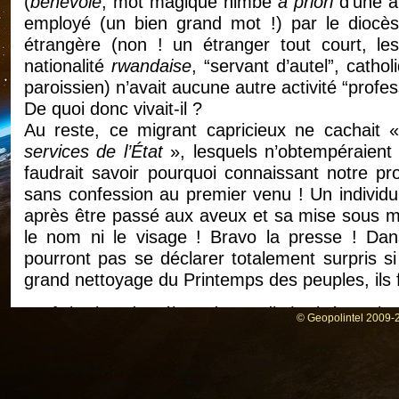
(
bénévole
, mot magique nimbé
a priori
d’une a
employé (un bien grand mot !) par le dioc
étrangère (non ! un étranger tout court, le
nationalité
rwandaise
, “servant d’autel”, cath
paroissien) n’avait aucune autre activité “profes
De quoi donc vivait-il ?
Au reste, ce migrant capricieux ne cachait
services de l’État
», lesquels n’obtempéraient
faudrait savoir pourquoi connaissant notre 
sans confession au premier venu ! Un individu
après être passé aux aveux et sa mise sous ma
le nom ni le visage ! Bravo la presse ! Dans 
pourront pas se déclarer totalement surpris s
grand nettoyage du Printemps des peuples, ils 
Bref, le titre de séjour du susdit (arrivé sur l
© Geopolintel 2009-2
depuis fin 2019, il se trouvait depuis le mois
de quitter le territoire français. Notons que le
preuve de beaucoup de mansuétude et plu