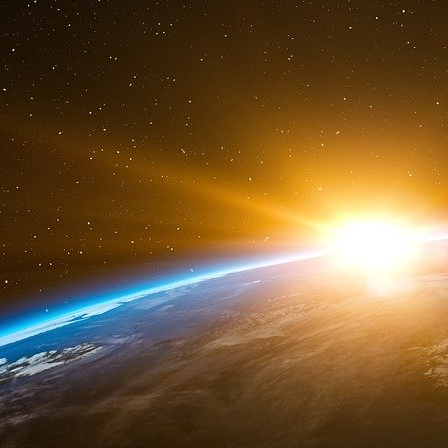
mouvements sociaux de convexion en vertu d
bourgeois d’aujourd’hui… et vice versa. Idéol
serait en-soi la victime d’un inique système d’
vogue), injustice qui justifierait et légitime
récupérations prolétariennes (vols), voire tous
dans un ordre cosmique vicié à la base par des
en privilèges. Le pire est que cette représe
d’Épinal), dans son stupide schématisme p
d’autant plus que l’industrie de l’opium visu
cataractes (violemment culpabilisantes) chaqu
constant, et chaque goutte de venin idéologiqu
la moelle.
Maintenant il serait faux de ne voir dans le 
idéologie de combat pour l’opprimé, le persécuté 
ses brigandages (au nom de la justice… de clas
ses chefs l’accaparement des richesses volées
outil de conquête du pouvoir pour le crime org
base ethnique comme l’a bien montré le 