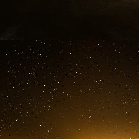
créé un fichier national unique des cycles ide
propriétaire d’un vélo volé qui aurait été retrouv
Quelle est la procédure d’identification ?
« Au moment de la vente,
le commerçant recu
à caractère personnel
(*) qui permettent d’id
cycle et les transmet, accompagnées de celles
statut de celui-ci, à l’opérateur agréé qui a fourn
Ainsi, un cycle identifié peut être considéré « e
« volé, perdu » (sur inscription du propriét
d’usage, détruit » (sur inscription du propr
recherche de propriétaire » (sur demande d’un
destruction ou de préparation en vue du réemplo
vente » (sur inscription du propriétaire) ou 
professionnel, lorsqu’un cycle est physiquem
particulier).
Le commerçant remet également à l’acquéreur 
l’identifiant du cycle et lui fournit les informa