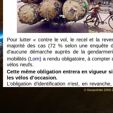
Pour lutter « contre le vol, le recel et la reve
majorité des cas (72 % selon une enquête de
d’aucune démarche auprès de la gendarmerie e
mobilités (
Lom
) a rendu obligatoire, à compter 
vélos neufs.
Cette même obligation entrera en vigueur six
les vélos d’occasion.
L’obligation d’identification n’est, en revanch
dont les roues sont de diamètre inférieur ou ég
© Geopolintel 2009-2
qu’aux « cycles qui font l’objet de ventes entr
« L’identification consiste en l’apposition sur le
gestionnaire du fichier national et fourni par