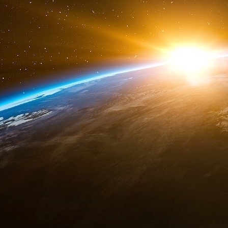
aux données le concernant transmises à l’o
rectifier ». Ce certificat peut être fourni sous 
Concrètement, les identifiants uniques sont c
« Les deux premiers caractères sont propres 
concerné. »
Les caractères utilisables sont au nombre de 3
mis en place sur le cadre du cycle sauf circons
sans difficulté sur un cycle en stationnement.
Revente du vélo
Lors de la revente du vélo, le propriétaire doit 
agréé ayant fourni l’identifiant et communi
permettant d’accéder au fichier de cet opéra
données le concernant.
Enfin, lorsqu’un cycle identifié est volé, restit
l’objet de tout autre changement de statut, so
concerné dans un délai de deux semaines.
Ludovic Galtier