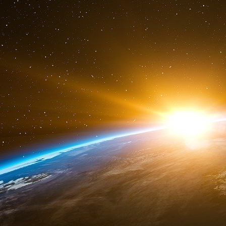
Tanium nomme Samuel Hassine au pos
Europe du Sud
Mourad Krim - 03/06/2020
Dans le but de consolider son expertise de la
nomme Samuel Hassine au poste de directeur E
de route du nouveau directeur s’articulera aut
et la création de partenariats avec des
l’accompagnement des clients dans leurs besoin
Samuel Hassine est un ancien de l’ANSSI qui a 
grands groupes tels que BNP Paribas, BPCE o
l’aventure entrepreneuriale et cofonde Busit,
logicielles de gestion de l’IoT
à destination
Building et de la Smart Industry. Une fois l
Samuel décide de rejoindre l’ANSSI en 2015 
opérationnel puis chef de bureau Analyse de l
ses fonctions au sein de l’ANSSI, il contribu
CERT-EU, d’OpenCTI, un outil de gestion et d