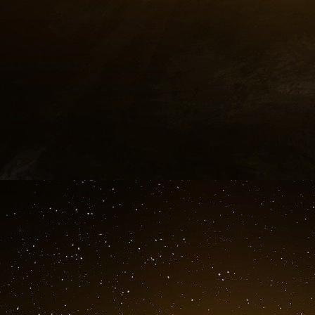
valorise la réussite entrepreneuriale, n’est pas u
L’enquête ne fait que commencer
L’homme est à ce stade soupçonné d’avoir a
L’enquête devra déterminer l’étendue exacte de
plus actif dans la diffusion ? Les investigation
signifie que les résultats pourraient prendre de
En France, l’achat et la détention d’images p
d’emprisonnement et 75 000 euros d’amende. 
peines peuvent être alourdies. La présomption 
n’a pas rendu son verdict.
Ce qui est certain, c’est que l’affaire rappelle
la pédocriminalité en ligne n’est pas l’affair
milieux, y compris les plus hautes sphères de la
être ça, le vrai choc de cette histoire.
Le Tribunal du Net