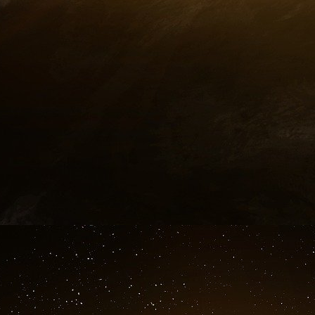
cybermenaces.
NB : L’ANSSI est l’autorité nationale en mat
Agence interministérielle chargée de construir
face aux cyberattaques, elle contribue ainsi à 
et la stabilité du cyberespace.
« 3 ans après l’arrivée de Tanium en France e
une référence pour la visibilité et le contrôl
notre expertise en cybersécurité pour répondre
ces sujets. Dans ce contexte, la nomination 
Dagobert Levy, vice-président South EMEA de