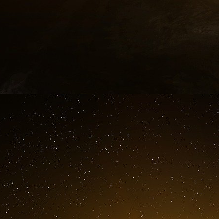
savent mieux que quiconque comment dissim
spécialisés dans la cybercriminalité, eux aussi
Salle d’opérations policière européenne av
Ce type de profil, ultra-compétent techniquemen
pour les services de police. Il rappelle que la l
pas de frontières sociales ou professionnel
opération européenne viennent de tous les mili
Le Darknet et les cryptomonnaies, un couple r
Cette affaire met une nouvelle fois en lu
cryptomonnaies dans l’économie pédocriminell
with violence CP » fonctionnent sur un modèle
anonymisés accessibles via le réseau Tor, p
Monero pour éviter toute traçabilité bancaire.
Les prix des contenus sont fixés en cryptomon
portefeuilles numériques éphémères. Un sy
invisible. Pourtant, les services européens de 
de plus en plus souvent à percer ces boucliers