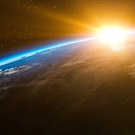
d’Emmanuel Macron au Japon et en Corée du
économique et technologique. Les patrons 
conviés pour renforcer les liens commerciau
l’international.
Son interpellation, survenue la semaine préc
immédiat de la délégation. On imagine sans ma
estampillé « French Tech 2030 », censé incarn
les partenaires asiatiques, se retrouve m
pédocriminalité les plus vastes du continent.
Le paradoxe d’un expert en cybersécurité
L’ironie de la situation n’échappe à personne.
n’importe quel secteur : il dirigeait une sociét
et combattre les menaces en ligne. Ses équipe
protéger contre les cybercriminels.
Ce paradoxe soulève une question dérangeant
numérique a-t-elle pu lui donner un faux sent