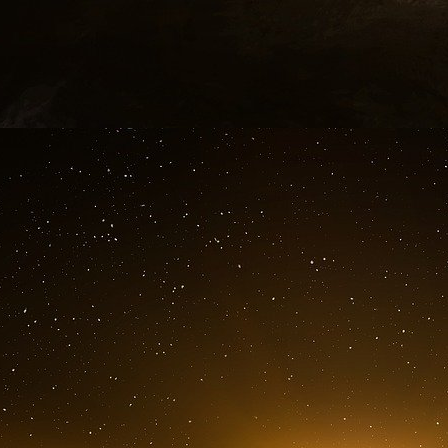
L’arrestation de ce dirigeant ne tombe pas d
coordonnée d’envergure européenne, menée
total, 232 internautes ont été démasqués
cryptomonnaies, des contenus pédopornogr
baptisée « Alice with violence CP ».
Ce nom glaçant résume à lui seul la nature de
de violences pédocriminelles, échangées dans
numériques conçues pour échapper à toute traç
cryptomonnaies rendait les transactions plus d
pour les services d’enquête spécialisés.
Ordinateur portable affichant des transactions
Les forces de l’ordre européennes, en collab
l’ensemble des acheteurs grâce à un travail 
numériques et les connexions au réseau Tor, la
Écarté in extremis de la délégation présiden
C’est la chronologie qui frappe. « Simon »