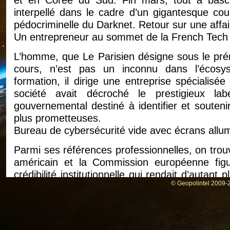
interpellé dans le cadre d’un gigantesque cou
pédocriminelle du Darknet. Retour sur une affair
Un entrepreneur au sommet de la French Tech
L’homme, que Le Parisien désigne sous le pré
cours, n’est pas un inconnu dans l’écosy
formation, il dirige une entreprise spécialisé
société avait décroché le prestigieux 
gouvernemental destiné à identifier et souteni
plus prometteuses.
Bureau de cybersécurité vide avec écrans allu
Parmi ses références professionnelles, on trou
américain et la Commission européenne figur
crédibilité institutionnelle qui rendait d’autan
© Geopolintel 2009-2
officielle prévue pour accompagner Emm
diplomatique en Asie, fin mars 2025.
232 interpellations à travers toute l’Europe