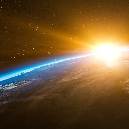
L’opération ayant conduit aux 232 interpellati
plus sophistiquées ne garantissent pas l’
désormais les données de blockchain, les mét
humain pour remonter jusqu’aux utilisateurs.
Une affaire qui embarrasse tout l’écosystème t
Au-delà du cas individuel, cette interpellati
Tech 2030 et sur les processus de sélect
délégations présidentielles. Comment un indiv
retenu pour représenter la France à l’étranger 
Il faut nuancer : rien n’indique que les orga
l’enquête en cours avant l’interpellation. 
déplacements présidentiels portent avant tout 
l’État, pas sur les antécédents judiciaires en
délégation économique.
L’affaire illustre néanmoins la difficulté croiss
contrôle des acteurs mis en avant par les pou