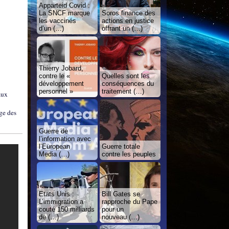
Apparteid Covid :
La SNCF marque
Soros finance des
les vaccinés
actions en justice
d’un (…)
offrant un (…)
Thierry Jobard,
contre le «
Quelles sont les
développement
conséquences du
personnel »
traitement (…)
aux
age des
Guerre de
l’information avec
l’European
Guerre totale
Media (…)
contre les peuples
Etats Unis :
Bill Gates se
L’immigration a
rapproche du Pape
couté 150 milliards
pour un
de (…)
nouveau (…)