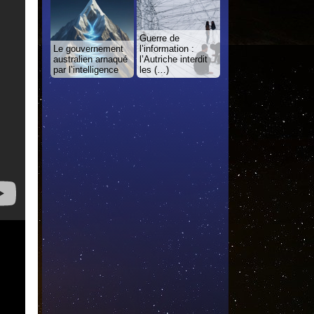
Guerre de
Le gouvernement
l’information :
australien arnaqué
l’Autriche interdit
par l’intelligence
les (…)