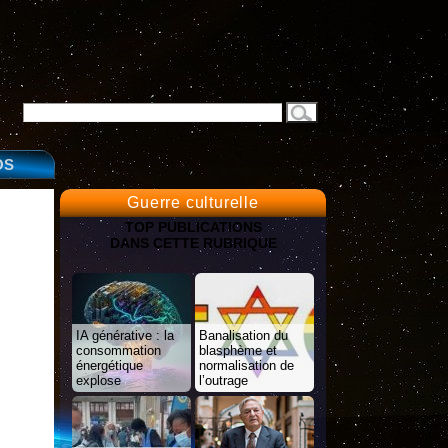
OS
Guerre culturelle
TOP PUBLICATIONS
DANS CETTE RUBRIQUE
IA générative : la
Banalisation du
consommation
blasphème et
énergétique
normalisation de
explose
l’outrage