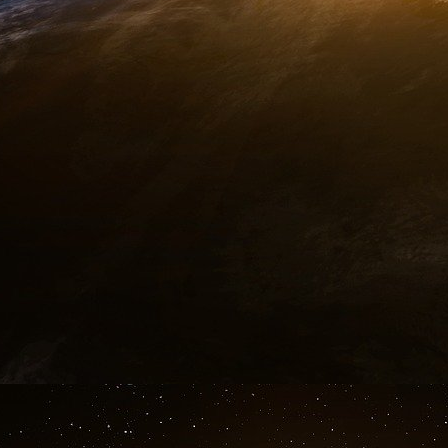
[wikipedia.org/Chronologie_de_la_controverse_des_caricat
point les dirigeants françaises et les mercenaires de la com
d’année 2015 avec le feu en surmédiatisant une tuerie… en v
frontières de l’Union européenne. Ceci sans qu’à l’ordinaire 
grande presse bien pensante ne s’en émeuve plus que ça. Bo
mais sans éclaboussures médiatiquement utilisables.
[
4
]
Delfeil de Ton, l’un des fondateurs d’Harakiri, précurseur
numéro de « Charia Hebdo » que Charb avait décidé de publ
novembre 2011… «
Quel besoin a-t-il eu d’entraîner l’équi
numéro, les locaux de Charlie étaient incendiés. Delfeil rappe
avait dit à l’époque : «
Je crois que nous sommes des inconsc
inutile. C’est tout. On se croit invulnérables. Pendant des 
provocation et puis un jour la provocation se retourne contre n
Delfeil : «
Il ne fallait pas le faire, mais Charb l’a refait, un
[LeMonde.fr, 14 janvier 2015].
[
5
]
Puisque 40 chefs d’État et de gouvernement ont défilé br
alors qu’attendent-ils pour faire publier chacun chez soi, les
ce qu’il a de profondément dégradant, dans la plénitude de se
Mettons-les au défi de le faire. Que ces beaux penseurs assu
qu’en soient les conséquences. Sinon ils ne seront que ce q