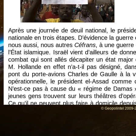
Après une journée de deuil national, le prési
nationale en trois étapes. D’évidence la guerre
nous aussi, nous autres
Céfrans
, à une guerre 
l’État islamique. Israël vient d’ailleurs de don
combat qui sont allés décapiter un état major 
M. Hollande en effet n’a-t-il pas désigné, d
pont du porte-avions Charles de Gaulle à la ve
opérationnelle, le président el-Assad comme c
N’est-ce pas à cause du « régime de Damas » q
jeunes gens trouvent sur leurs théâtres d’opé
Ce qu’il ne peuvent plus faire à domicile depui
© Geopolintel 2009-2
n’a plus cours aujourd’hui.
Pour revenir au Niger, pour l’heure seulement ci
«
Maudit soit Charlie
» [aleteia.org, 17 janvie