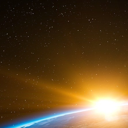
ayant fait de la figuration dans un monôme des Quat’z’Arts.
[
6
]
Voir Gilad Atzmon… «
Cracher sur les prophètes des autr
[gilad.co.uk, 12 janvier 2015] traduit par Rochelle Cohen. Cit
cracher sur les prophètes des autres peuples… cracher sur la
n’est pas nécessairement dans les valeurs occidentales…
» 
la tendance croissante des Juifs orthodoxes de Jérusalem à 
remplies de haine » Larry Derfner, Jerusalem Post, 26 nov. 20
Le poids de trois millénaires » 1994] a savamment décrit et 
symboles, soulignant que «
déshonorer les symboles religieu
judaïsme
». Selon Shahak «
cracher sur la croix, en particu
une église, sont devenus obligatoires depuis environ l’an 20
Varsovie en 1933, entame sa vie au camp de Bergen-Belsen. 
dite de défense, Tsahal. Il collabore au journal Haaretz et en
Professeur de chimie à l’Université hébraïque de Jérusalem,
[
7
]
« Sigolène Vinson réfugiée derrière le muret, elle entend
Les pas se rapprochent. Un des tireurs, « habillé comme un 
en joue. Il porte une cagoule noire. « Je l’ai regardé. Il ava
qu’elle regarde dans les yeux s’appelle Saïd Kouachi. Il lui d
es une femme. On ne tue pas les femmes. Mais réfléchis à ce q