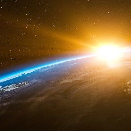
point ses gribouilleurs sont inlassablement g
Plaignons ceux qui ne s’en rendent pas compte
Comme cette fille affolée, Ségolène Vinson, r
regard de l’exécuteur. Celui-ci l’a rassurée lui 
demandant de se repentir pour «
le mal qu’elle
pas avoir compris de quel « mal » il s’agiss
injuste… «
Je l’ai trouvé injuste. Injuste de dir
bien était de notre côté
» [lemonde.fr, 13 jan
prodigieux quiproquo. Tout un pan de l’occiden
confusion mentale, où se situent le bien et le ma
vrai et le faux, et cætera. Et en effet le foss
l’une, nominaliste, prend les mots pour les ch
« le mariage pour tous » ou « la liberté d’e
prévues par la loi », la loi étant dans le cas pr
de l’idéologie. Bref un monde déraciné, hors-s
mots déconnectés du réel
[
7
]
.
Faillite totale et absolue de l’idéologie socia