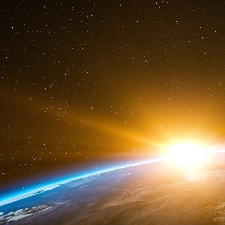
prisonniers politiques arabes et du Proche-Orient » [CSPPA]
Claridge, faisant 8 blessés. Le lendemain 4 février, une explo
blessés. Le 5 février c’était au tour du magasin FNAC Sport
revendiqués par le CSPPA. 17 mars, la nomination de Jacque
le TGV, 9 blessés. Le 20 mars, une bombe explose dans la
morts et 29 blessés. Le même jour, une tentative est déjouée
marquent une pause d’avril à août. Chirac jubile. Aussi la qu
recommence à frapper Paris. Cela commence le 4 septembre
Gare de Lyon. Le 8 septembre, soit quatre jours plus tard, le 
1 mort et 21 blessés. Le 12 septembre, la Cafétéria Casino 
frappée, 54 blessés. 14 septembre, un attentat est déjoué 
1 serveur sont tués et un autre blessé par l’explosion de l’e
des permis de conduire de la préfecture de police à Paris, 1
l’attentat du magasin Tati rue de Rennes, le plus meurtrier 
« Les attentats de 1986 en France : un cas de violence trans
[
3
]
Les caricatures ayant été publiées au Danemark le 16 sep
dégénèrent à partir du 5 févier 2006. Le 7 février un jeune tu
auparavant d’un prêtre catholique italien à Trébizonde en li
un intérêt soutenu la chronologie publiée par l’encyclopédie