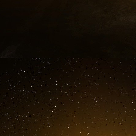
occidentales chauffées à blanc depuis des d
- de s’engloutir dans l’abîme. La tuerie de Charl
capitaliser toutes les peurs sans exception ?
envahissant et dérangeant, mais encore d’y a
tout un chacun dans une société en pleine 
professionnels qui aujourd’hui se frottent les 
devraient malgré tout se préparer au reflux… ca
du numéro historique du 14 janvier risque d
ailleurs. Mais il est aussi vrai que flétrir et a
chrétiens et musulmans, est passé dans l
télévisuels résolument trash, c’est également 
certaines sectes
[
6
]
.
Mais aussi « abrutis » que soient beaucoup 
principe d’espérance – l’anti désespoir – il 
sont encore ceux qui ne conçoivent pas le droit à
et même cruelle, sans qu’il soit accompagné
retenue, du sens de la dignité, et d’un minimu
tout et à ne surtout pas dépasser ! A contrari