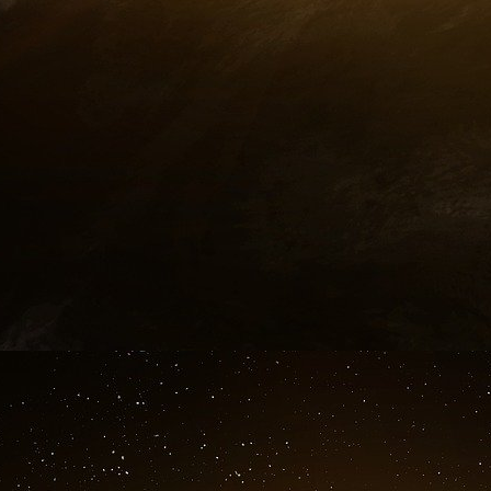
événements donnent la mesure de l’imme
perméabilité aux champs des sirènes et de sa c
de foules qui demain seront éventuellement cap
des assassins de la Nation, ces gens qui s’em
notre patrimoine collectif… l’aéroport de Tou
bradé à
General Electric
… Tout est dit !
18 janvier 2015
Notes
[
1
]
Baromètre Ifop-Fiducial pour Paris-Match et Sud Radio. M
popularité, lui donne une cote supérieure à celle de son arr
ce regain de popularité à l’aune de la question posée. Ques
les réponses et l’opinion verts le haut.
[
2
]
Les attentats du 23 février [magasin Marks & Spencer, 1 m
Beaubourg, 18 blessés], puis le double attentat des magasi
décembre, 43 blessés], ouvrent le bal du diable avant les tro
jusqu’en septembre 1986… Le 3 février 1986, un attentat rev