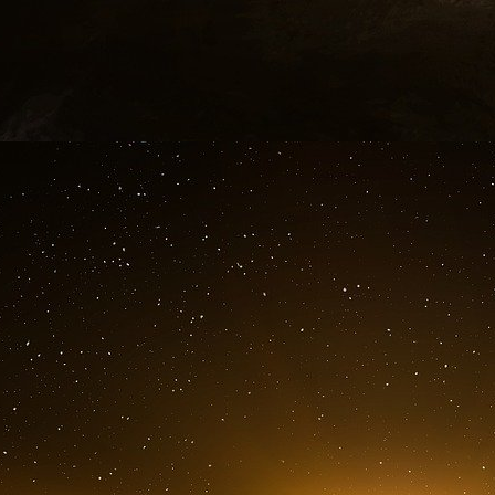
Grozny, ce sont un bon million de manifestant
France tandis qu’au Pakistan, Hollande était br
au boycott des produits hexagonaux et à l’
notre ambassadeur. Merci Charlie !
L’orage gronde aux frontières du monde chr
Encore une fois l’orage gronde aux frontières
qu’en 2006
[
3
]
lors de la publication des « 
premier séisme suscité dans le monde musulma
sataniques de Salman Rushdie. L’histoire ne s
inflationniste. Et rien ni personne parmi l
démocratique, n’en tire jamais de leçon. Sauf
cela semble fini, ça recommence
[
4
]
. Et « ça
livraison, celle du 14 janvier, tout aussi or
personne ne veut rien comprendre.
La Toile et le monde vibrent encore aujourd’hui
que chaque épisode exaspère un peu plus et f
de la radicalité. La dernière couverture de C