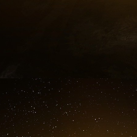
Il y aurait tant et tant à dire. Hier Charlie H
passe de devenir l’un des périodiques les plus
de sept millions d’exemplaires ; grâce aussi à 
ses abonnés, à des dons et des subventions pa
reste-t-il après douze jours d’hystérie et de 
splendide « Union sacrée » des premiers jour
ouvertement sont ceux qui refusent d’endosse
«
Des fissures sont apparues dans le bloc de gr
population française a osé avouer qu’elle n’ét
nouveau avec une grève des routiers et l’échec
réforme du droit du travail
» nous dit Nicolas Be
falloir à présent redescendre sur terre, faire fa
Un tout dernier mot pour souligner la faillite
l’idéologie socialiste libérale-libertaire. U
irrémédiable et tragique fiasco, le Garde des
conséquent porte une lourde responsabilité da
condamné 7 fois en moins de 12 ans à des pei
, mais qui était libre de perpétrer ses act