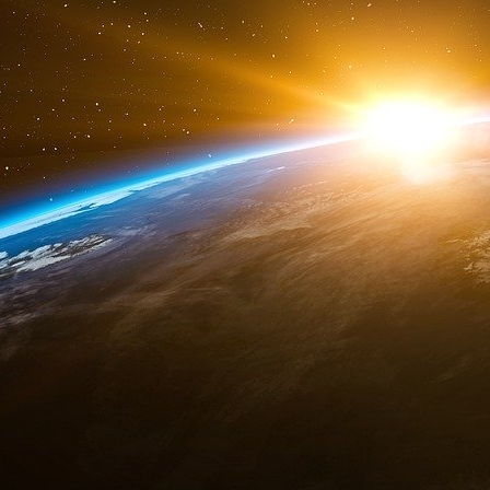
prévisible ou peut-être comme prévu, une nouv
montrant que ceux qui érigent « Charlie »
champion de la Liberté et de la Démocratie,
absolus ou de parfaits incultes doublés d’amnés
sciemment dans une stratégie mondiale 
intercommunautaires dans une perspective d
« décideurs », quel que soit le cas de figure
parviendra à démasquer leur forfaiture
[
5
]
?
démission est grande, à nourrir la machine
civilisationnelles et religieuses. Notons q
orthodoxe se trouve logé à la même enseigne, 
d’aucuns appellent de leurs vœux ardents
congratulaient et dansaient devant les Tours 
La guerre comme seule issue pour un systè
Il est vrai que la guerre apparaît désormais 
la seule issue possible pour échapper à la
l’hypercapitalisme mondialisé ! Nous somm
parvenus à un point de non-retour. D’impor