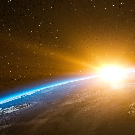
fermes pour complicité d’évasion, il sort cin
bracelet électronique. En mai 2014, il est affran
partir de 2017, la contrainte pénale pourra s’
dix ans de privation de liberté et les libératio
faite, évidemment, des crimes orwelliens « co
répréhensibles et punissables. Enfin Jules 
fermer une prison
»… dans la même ligne, 
c’est l’abolir. Il ne s’agit pas d’angélisme ma
toutes les utopies volontaristes, celles qui v
micro-boîtes crâniennes, sont par définition es
Que dire de la culpabilité de ceux qui font, ch
300 000 migrants, clandestins ou non, que 
encore moins d’assimiler. Peut-être po
représentent les 200 000 fœtus avortés cha
sans temps mort et de jouir sans entrave
» ! 
profs et pédagos de France qui ne servent
ensemble – avec le succès que l’on sait
l’analphabétisme ? Rien. Les faits parle