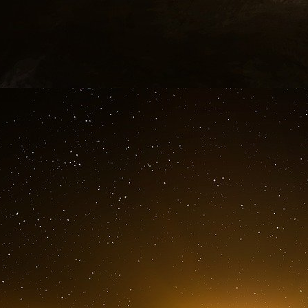
européen de l’IA. Macron a souligné cette a
Altman, à participer aux discussions du somme
Malgré les efforts de la France pour s’en tenir à
Évian confrontés à un environnement géopoliti
que la France avait envisagé lorsqu’elle a as
politiques.
L’attaque des États-Unis et d’Israë
ainsi que les représailles ultérieures de Téhér
déclenché une vague de chocs énergétiques
matières premières qui font des ravages dans
de transport, les inquiétudes concernant l’ap
alimentaire, ainsi que le regain des pressions 
la fois les discussions formelles et les conversa
L’Iran, cependant, n’est qu’une partie de l’hist
avec son propre programme économique e
programme comprendra probablement davant
partenariats de développement, de plus gra
entreprises américaines à l’étranger, un déplo