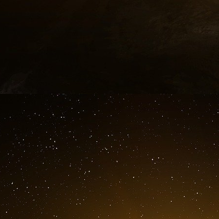
entre eux.
On se souviendra peut-être d’Évian moins pou
pour savoir si les dirigeants peuvent empêcher
submerger la réunion elle-même. En ce sens
progrès réalisés dans le cadre de l’ordre du
partenaires de plus en plus divergents à contin
dans la même direction.
CFR