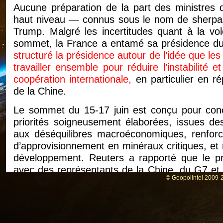
Aucune préparation de la part des ministres
haut niveau — connus sous le nom de sherpas —
Trump. Malgré les incertitudes quant à la vo
sommet, la France a entamé sa présidence d
structuré la présidence autour de l’idée que l
travailler ensemble pour réduire l’instabilité 
coopération internationale,
en particulier en r
de la Chine.
Le sommet du 15‑17 juin est conçu pour conc
priorités soigneusement élaborées, issues d
aux déséquilibres macroéconomiques, renforc
d’approvisionnement en minéraux critiques, et 
développement. Reuters a rapporté que le pr
avec des représentants de la Chine, du G7 et 
© Geopolintel 2009-2
différentes perspectives sur les déséquilibre
L’agenda du G7 de Macron comprend égalem
certains aspects de l’intelligence artificiel
particulière pour la France, qui cherche à