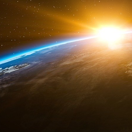
et de systèmes d’IA américains, ainsi que des
aux chaînes d’approvisionnement contrôlées pa
combustibles fossiles pour renforcer la puiss
Unis.
Saute d’humeur franco-américaine ?
Dans certains domaines, les priorités de Trump
pays soutiennent le renforcement de la s
vulnérabilités stratégiques dans les chaînes d
croissante de l’IA à l’ordre du jour du so
coopération, en particulier compte tenu de l
américaines en matière de cybersécurité et d’ing
Mais dans la plupart des domaines au-delà d
significatives
entre les membres du G7 subsist
le cadre de conversations parallèles tout au
commerce, la souveraineté numérique, la réglem
que quelques-unes des questions pour lesque
diminué — et unle désir croissant des alliés 
sur Washington — poussera les six autres m