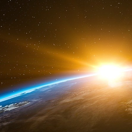
milliards de dollars.
Au milieu des années 1990, Bronfman fils 
DuPont, empochant ainsi 11 milliards de dol
pour 5,7 milliards de dollars. MCA – dont Sea
comprenait les studios de cinéma Universal P
Entertainment Group, les parcs à thème Univers
En 1997, Seagram a cédé ses participations d
2,13 milliards de dollars. Seagram a ensuite r
En 1998, Seagram a vendu son activité de jus
dollars.
En 2000, Edgar Jr. échangea l’ensemble de l’ent
contrats de production télévisuelle, parcs à th
milliards de dollars d’actions de Vivendi, u
l’assainissement et la filtration qui avai
conglomérat mondial du divertissement.
Edgar Jr. a été nommé vice-président exécut