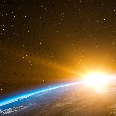
Le 22 décembre 2013, Edgar Bronfman Sr. e
personnelle, estimée à plusieurs milliards, a 
épouse. Sara et Clare, qui avaient déjà contrac
chacune entre 250 et 300 millions de dollars.
Il est difficile d’imaginer qu’elles aient pu acc
Raniere. Elles avaient déjà dilapidé leur prem
père.
Début 2005, elles ont commencé à couvrir 
matières premières. De janvier 2005 à fin 2007, 
une société enregistrée au nom de Nancy Salz
dollars — et les Bronfman en couvriraient 65,6 m
Fin 2007, ils ont investi 26,4 millions de doll
qui a tourné au désastre. Ils ont également dép
d’avocats pour des litiges contre les ennemis 
procès.
On a dit que, malgré leur fortune, les Bronfma