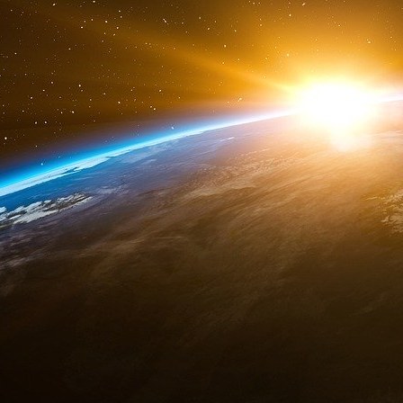
Les Bronfman ont fondé la société Atlas Ship
contrebande vers les îles françaises de Saint-P
des côtes de Terre-Neuve. Depuis les Bermud
Belize, la société Atlas Shipping a été
l’un des
de transfert d’argent et de drogue entre le 
Grâce à l’aide considérable de Bronfman, u
mondial s’est consacrée au transfert, au blanc
la drogue.
De la Hong Kong & Shanghai Bank
passant par les plus grandes banques des Éta
de Suisse, le système tournait autour de l’arge
Avec l’abrogation de la Prohibition et la mise 
Bronfman « sont entrés dans la légalité ». Cett
que les plus grands contrebandiers de whisky p
échelle.
Les Britanniques se rendirent compte que les 
continuaient à collaborer aussi ouvertement a