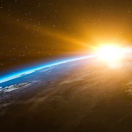
le nom de la distillerie qu’il avait rachetée
Sons, Inc. Bien qu’il ait bâti Seagrams avec s
appartenait en propre. Il évincé ses frères et d
travailleraient pour Seagram.
Bronfman a développé Seagram pour vendre se
constituant le plus grand réseau de distribution
des succursales Seagram apparaissaient sur la c
trafiquants de stupéfiants.
Seagram a acquis des distilleries des Antille
Morgan, Myers’s, Woods et Trelawny. Seagram
Mumm, le champagne Perrier-Jouët, Barton & Gu
Masson et les droits de distribution de la vodka
Seagram a investi dans la compagnie pétrolière 
Frankfort Oil Company et a développé Tropica
boissons de Dole Food Co.
Son fils, Edgar, a épousé Ann Loeb, fille de L