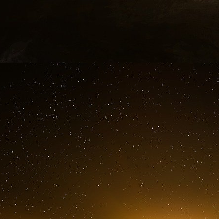
Bronfman. Ils formèrent une société holdi
président, et Sam Bronfman comme vice-prés
pour les hommes derrière la DCL, et l’octroi de
prise par Sa Majesté le Roi.
Tout commença par un contrat tripartite ent
Bronfman (le prête-nom) et Rothstein (le distrib
du crime organisé à l’échelle nationale.
Rothstein se vit confier la tâche de « réorgani
des syndicats sur la côte Est avec l’aide de
Lansky et « Bugs » Siegel.
Murder, Inc. f
régulation chargée de surveiller les partisans
s’opposer au syndicat et de nuire aux ventes d’
Après la mort soudaine de Rothstein en 1928
syndicat à Cleveland. Le troisième point à l’ord
après la Prohibition. Torrio proposa le trafic 
se rendirent à Shanghai et à Hong Kong pour r
vers les États-Unis, négociant avec des trafiqu
de la part du « monde des affaires » britanniqu
visant à étendre le trafic d’héroïne de Shanghai