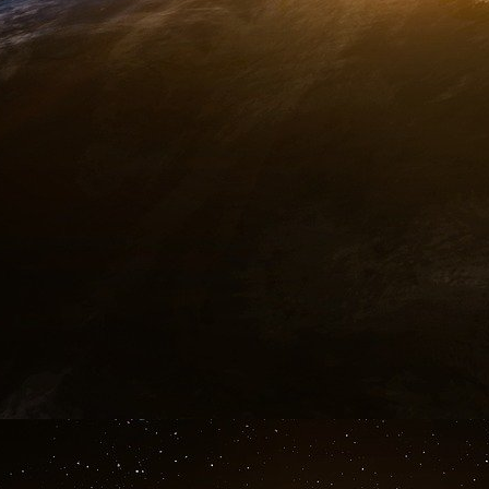
que des prête-noms. Des intermédiaires dont le 
aux activités criminelles de ceux qui se sit
financière.
Sur trois générations, les Bronfman – principal
perdu la majeure partie de leur fortune mal a
ont hérité Clare et Sara a été dépensée de 
Raniere de punir et de faire du mal à des millie
En cela, elles ressemblent beaucoup à leur g
capables de faire énormément de mal aux autr
Et elles ont bêtement dilapidé leur argent, tou
proclame l’homme le plus intelligent du monde 
À cet égard, c’est une bénédiction, car chaque 
un dollar de moins qu’elles peuvent utiliser pou
ARTVOICE