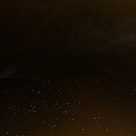
entrer les Bronfman à Wall Street.
Ils ont eu 
Holly, Matthew et Adam. En 1957, Edgar est d
En 1963, Seagram fit l’acquisition de la Texas
Texas Pacific fusionnèrent pour former la Texas
En 1969, Sam fut nommé Chevalier de Grâce de
Jérusalem – l’ordre de chevalerie officiel de S
plus haute distinction du pays récompensan
En 1971, à l’âge de 81 ans, l’ancien meurtr
décédé d’un cancer de la prostate. Le jour de s
être temporairement fermé au trafic régulier e
de jets privés transportant des dignitaires du
Edgar a pris la tête de la famille. En 1975
naissance à Sara et Clare Bronfman. En 1978,
environ 7 milliards de dollars [28 milliards de do
Edgar est devenu président du Congrès juif m
Edgar Jr., serait son successeur à la tête de l’e
Seagram a acquis une participation de 