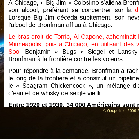
À Chicago, « Big Jim » Colosimo s’aliéna Bron
son alcool, préférant se concentrer sur la
d
Lorsque Big Jim décéda subitement, son neveu, 
l’alcool de Bronfman afflua à Chicago.
Le bras droit de Torrio, Al Capone, acheminait
Minneapolis, puis à Chicago, en utilisant des v
Soo.
Benjamin « Bugs » Siegel et Lansky p
Bronfman à la frontière contre les voleurs.
Pour répondre à la demande, Bronfman a rache
le long de la frontière et a construit un pipel
le « Seagram Chickencock », un mélange d’alc
d’eau et de whisky de seigle vieilli.
Entre 1920 et 1930, 34 000 Américains sont 
© Geopolintel 2009-2
En 1924, Bronfman a ouvert une distillerie à Mon
London [DCL], détenue par le maréchal Haig, L
et qui contrôlait plus de la moitié du marché m