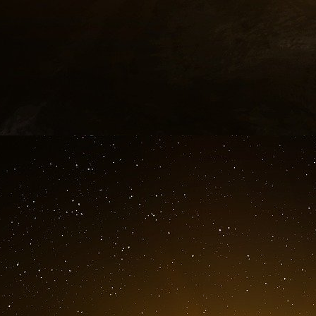
stupéfiants qu’ils l’avaient fait pendant la Pr
permettre de se débarrasser des Bronfman. L
raison de son emprise totale sur les syndicats
drogue vers les États-Unis.
Le problème fut résolu en intégrant les Bronfm
Hofjuden. Les enfants de Sam furent accueilli
mariages mixtes.
Presque du jour au lendemai
Hirsch et consorts prirent « M. Sam », le t
transformèrent en une étoile montante du mou
En 1934, Sam fut nommé président du Comité n
En 1939, il fut nommé à la tête de l’Associatio
La Canadian Pacific Corporation invita Sam à 
pour les Juifs d’Europe de l’Est. Il devint p
Seconde Guerre mondiale, Sam fonda la Confér
Israéliens et des Juifs.
Les entreprises « légitimes » dans lesquel
étroitement liées à des sociétés contrôlées pa