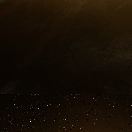
Vivendi, Jean-Marie Messier, n’a pas tenu sa
pour en faire un géant des médias
. Au lieu de 
fait chuter le cours de l’action à une fraction
Seagram. Au total, sur cette seule opération, l
tiers de la fortune accumulée depuis l’époqu
contrebande d’alcool et commettaient des meur
En 2004, Edgar Jr., qui tentait de faire son re
racheter les activités musicales de Time Warn
investissement imprudent. La survie de l’indust
CD à 20 dollars, et non sur des téléchargeme
détaillants aux fans.
Au cours de cette période, Bronfman a refusé l
31 dollars par action. En 2011, Access Indust
Group, alors en difficulté, pour 8,25 dollars par 
La majeure partie de la fortune restante de 
cette transaction.