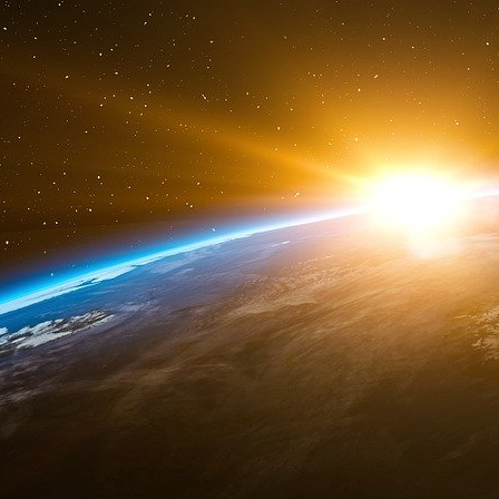
Thomas J. Lambert
Souraya Karam
Stephanie GOUBELLE
Jamal Kassimy
Tamouh Al Emam
Ruba Khatib
Sakher Altoun
Norbert Adamo
Omar Moussly
Laurent Sabouret
Augustin de Castet
Antoine Tézenas du Montcel
Astrid Westphalen
Marc Raffray
Oliver Picard
Tanguy Brière