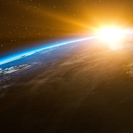
perspectives de coopération.
Au fil de ces échanges, un dialogue approfond
engagement progressif, structuré et responsab
peuvent jouer les expertises françaises et i
transformations économiques à venir.
Le Conseil d’Affaires Franco-Syrien tient à e
institutions et partenaires mobilisés pour la qual
notamment :
Les équipes de la diplomatie économiq
français,
Ministry of Economy
The World Bank Group
ICC France,
MEDEF International
Georgetown University Club of France
Gide
Lazard