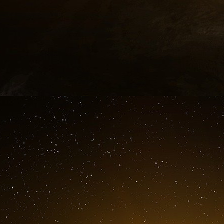
Siparex
CMA CGM
ELLIPSE GROUP
ADEMKA
the Bastion hospitality Group
ainsi que NovaKamp
Le CAFSY réaffirme, à cette occasion, so
structuration, engagée à accompagner les ent
durables au service du renforcement des relat
S.E. Talal Helali
S.E. Jean-Baptiste Faivre
Patrice BERGAMINI
Jean-Christophe Carret
Pierre Bordeaux Montrieux
Karim Bensiam
Claudia Salomon
Francois Kayat