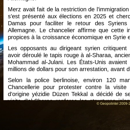
Merz avait fait de la restriction de l’immigrati
s’est présenté aux élections en 2025 et cher
Damas pour faciliter le retour des Syriens 
Allemagne. Le chancelier affirme que cette ini
propices à la croissance économique en Syrie et
Les opposants au dirigeant syrien critiquent
avoir déroulé le tapis rouge à al-Sharaa, an
Mohammad al-Julani. Les États-Unis avaient
millions de dollars pour son arrestation, avant 
Selon la police berlinoise, environ 120 ma
Chancellerie pour protester contre la visite
d’origine yézidie Düzen Tekkal a décidé de se
visite d’al-Sharaa renforce les structures isl
© Geopolintel 2009-2
demandait pourquoi une personne qui « a ca
alaouites, aux Kurdes et aux chrétiens en Syrie »
Mais une autre partie de la diaspora syrienne s