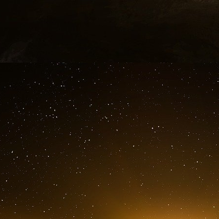
Des vidéos diffusées sur X montraient des par
(« Dieu est grand ») lorsque al-Sharaa est mon
sont rassemblés à divers endroits de la cap
président syrien, en agitant le drapeau national
AP
Le Conseil d’Affaires Franco-Syrien accueill
الاستثمار السورية à Paris pour un dialogue économique structuré au service de la
reconstruction syrienne.
Dans le cadre de sa mission de facilitation du
Syrie, le Conseil d’Affaires Franco-Syrie
accompagné à Paris, le 24 mars, la visite de S
la Syrian Investment Authority, aux côtés de
Chargé d’Affaires de la France à Damas.
Cette visite, organisée en marge de la Par
séquence d’échanges de haut niveau avec des
financiers engagés dans les réflexions relativ