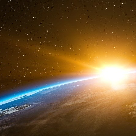
personnel, Rudy Giuliani, mais les poursuites
procédure de faillite dont il fait l’objet.
Fox News a précédemment tenté sans succès 
également les présentatrices Maria Bartir
présentateur Lou Dobbs. Une cour d’appel a rej
réseau, Fox Corp., mais Smartmatic les a dép
Tous les logiciels accusés d’avoir modifié le r
été développés il y a dix ans par une filiale am
Les vérificateurs de faits de l’AP et d’autres 
Mais l’avocate de Trump, Sidney Powell, est 
l’élection, accusant l’ancien chef de cabinet 
qualifié de « Cyber Pearl Harbor » impliquant 
Lors de l’élection américaine de 2020, la tec
seul district : le comté de Los Angeles, en Cal
Dominion Voting Systems, un concurrent que l
du complot.