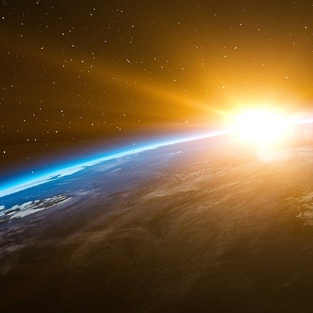
« Aucune fraude électorale n’a été alléguée et
a déclaré la société dans un communiqué. « Le
l’assurance que les élections auxquelles ils p
intégrité et transparence. »
M. Piñate a cofondé Smartmatic il y a plus de v
attribuable aux contrats importants conclus 
des premiers adeptes du vote électronique, dan
l’entreprise s’est développée à l’échelle mondial
dans 25 pays, de l’Argentine à la Zambie, en p
En 2017, Smartmatic a rompu tous ses liens 
gouvernement du président Nicolas Maduro d’av
aux élections pour l’Assemblée nationale cons
de participation annoncé par le gouvernement av
Piñate, qui était également président de Smar
été inculpés d’un chef d’accusation de complot 
de corruption à l’étranger, passible d’une p