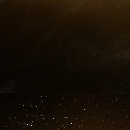
Fox a intenté une contre-poursuite en vertu d’
judiciaires frivoles visant à faire taire le
questions d’intérêt public. Smartmatic a ten
reconventionnelles.
AP