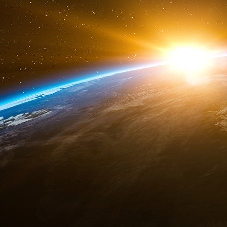
mentionne pas Smartmatic nommément.
Afin de dissimuler les paiements illicites vers
de la Commission électorale des Philippines
caisse noire — baptisée « Philippines Pot » 
prêt fictifs pour justifier des virements vers
Hong Kong, en Suisse, à New York et en Floride
ces paiements illégaux ont été utilisés par 
acheter une propriété à San Francisco.
Bautista a été arrêté l’année dernière à la sui
l’accuse d’avoir accepté des pots-de-vin en é
identifiée de contrats d’une valeur de près de 2
dizaines de milliers de machines à voter fab
pour les élections présidentielles de 2016. Avan
accepté d’argent de Smartmatic ou de toute
philippines ont interdit à Smartmatic de soumis
technologie électorale pour les élections de 202