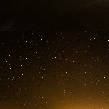
Le cofondateur de la société Smar
voter, accusé d’avoir versé des pots
aux Philippines
Une mise en accusation fédérale a inculpé
Smartmatic dans le cadre d’un complot visant à 
de-vin pour installer ses machines à voter aux
qui est en conflit avec les alliés de Donald Tr
lesquelles elle aurait manipulé l’élection présid
Dans un communiqué publié jeudi, le ministè
Roger Piñate, cofondateur de Smartmatic né au
basée à Boca Raton, en Floride, avaient v
commission électorale des Philippines par le bi
le coût de chaque machine à voter fournie aux a
Ces paiements, effectués entre 2015 et 2018,
Philippines et à garantir le paiement en tem
ministère de la Justice dans un communiqué q