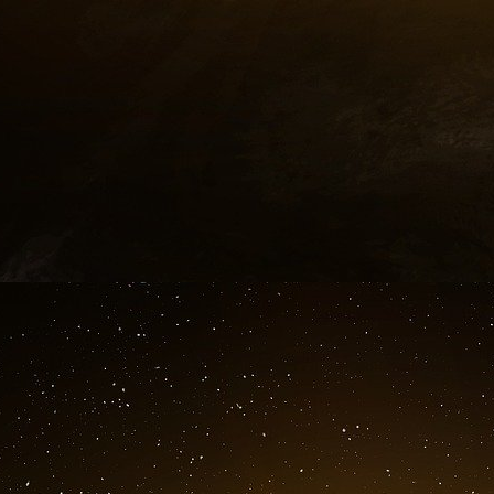
deux résident dans le sud de la Floride. Avec 
israélien qui gérait les relations de Smartmatic
inculpés de plusieurs chefs d’accusation de b
maximale de 20 ans.
Sur son profil LinkedIn, Piñate vante la devise
élections est au cœur de notre mission. »
Smartmatic a poursuivi Fox News en justice p
selon lesquelles le logiciel qu’elle avait dével
présidentielle américaine de 2020. En avril,
News Network, a conclu un accord avec Smartma
les termes n’ont pas été divulgués.
Selon certaines informations, c’est Reid Hoffm
coûteux procès en diffamation intenté
immédiatement répondu à une demande de comm
contre les dirigeants de Smartmatic.
Smartmatic a également poursuivi plusieurs 