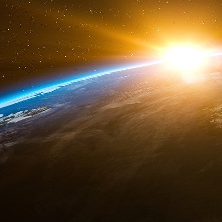
en maintenant l’alignement de son propre parti 
La nouvelle Première ministre japonaise 
matière de politique étrangère. Elle devrait acc
ce week-end, un cadre confortable pour une no
propres préférences politiques qui garantiront
me
M
Takaichi s’est consacrée à l’amélioration
document du parti LDP qui préconisait la déci
sécurité à 2 % du PIB. Elle est optimiste quant 
et a souligné, après avoir remporté la directi
sur les accords de coopération trilatérale en m
Sud, l’Australie et les Philippines. Takaichi et
dans leur position belliciste à l’égard de la Chin
Les talents diplomatiques de Takaichi seront
rencontrer les dirigeants de deux importants 
Sud. Le porte-parole du ministère chinois des 
espérait « que le Japon honorerait ses en
importantes telles que l’histoire et la questio
une fervente défenseuse des relations entre l