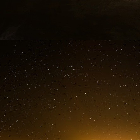
attendraient de voir comment le PLD tiendrait
nouvelle relation avec prudence afin de garder
Au sein de son parti, la nouvelle Première m
construire. Trois des quatre candidats à la d
cabinet. Le quatrième, Kobayashi Takayuki, est
de recherche politique du PLD. Mais la question
prendre du temps à se résoudre. Une série de sca
kane), des divergences croissantes sur les prior
persistantes continuent de tourmenter les con
de financement des partis politiques émane d
propre parti. Les défis économiques figureron
priorités, compte tenu des préoccupation
concernant le coût de la vie, mais il n’y a pas
de financer l’aide à court terme aux ména
croissance à plus long terme. Lorsque le PLD go
ou en coalition avec le Komeitō, ces divergen
désormais, Takaichi devra conclure des accord
adopter le budget du gouvernement et légiférer s