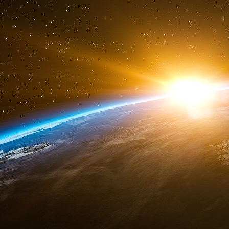
une nouvelle coalition et préparer son part
élections. Takaichi devra aider les citoyens japo
économique tout en restructurant les finances
s’associer à Trump pour maintenir intacte l’a
l’ordre régional et mondial vacille. Elle devra 
qui menace les intérêts du Japon : l’alignement
la Corée du Nord.
Ce n’est pas une tâche pour les âmes sensibles,
CFR