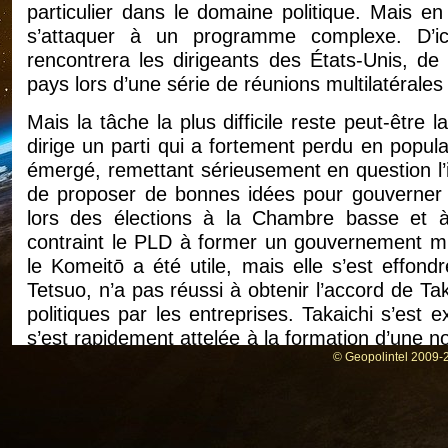
particulier dans le domaine politique. Mais en
s’attaquer à un programme complexe. D’ic
rencontrera les dirigeants des États-Unis, de
pays lors d’une série de réunions multilatérales
Mais la tâche la plus difficile reste peut-être l
dirige un parti qui a fortement perdu en popula
émergé, remettant sérieusement en question l’i
de proposer de bonnes idées pour gouverner l
lors des élections à la Chambre basse et 
contraint le PLD à former un gouvernement min
le Komeitō a été utile, mais elle s’est effond
Tetsuo, n’a pas réussi à obtenir l’accord de Tak
politiques par les entreprises. Takaichi s’est 
s’est rapidement attelée à la formation d’une nou
l’innovation du Japon). Cela lui a assuré le
© Geopolintel 2009-2
ministre, mais le document de coalition publié l
faire pour clarifier les objectifs communs. Le
gouverneur d’Osaka Yoshimura Hirofumi, ont 