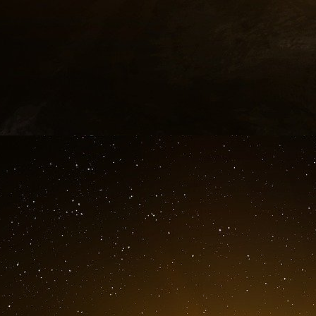
Lai Ching-te a également félicité Takaichi
ministre.
Le président Lee Jae-myung, hôte de la réunion
victoire et a exprimé son espoir qu’elle pou
récemment avérée efficace pour rapprocher le
me
M
Takaichi a critiqué les revendications 
concernant les séquelles non résolues de la gu
me
M
Takaichi Sanae a passé plus de trente a
devenir la dirigeante du Japon. Elle a occupé à
gouvernement japonais, notamment celle de
économique. Elle est connue pour son sens poli
indéfectible aux valeurs conservatrices tradition
politiciens ; elle s’est frayé son propre chemi
partis conservateurs dominés par les hom
modèle et Abe Shinzō comme mentor.
En tant que Première ministre du Japon, elle es
et stratégiques que peu de gens lui envient. E