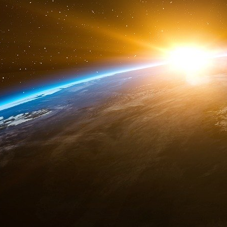
Trump et de Pence avant que Trump ne soit o
action qui brouille la frontière entre coopération
Implications institutionnelles et préoccupat
Les révélations concernant Arctic Frost souligne
au sein des principales agences américaines cha
à des tactiques juridiques douteuses, la pours
l’exploitation des ressources des contrib
mécanismes de contrôle du ministère de la Ju
peuvent donner la priorité aux vendettas politiqu
confiance du public dans ces institutions –
gravement menacée.
Grassley et Johnson ont appelé à une transpa
produisent tous les documents liés à Arctic 
souligne un principe fondamental : « La lumièr
Selon eux, le public américain mérite un co
pouvoir fédéral a été exercé et de savoir s’il a 