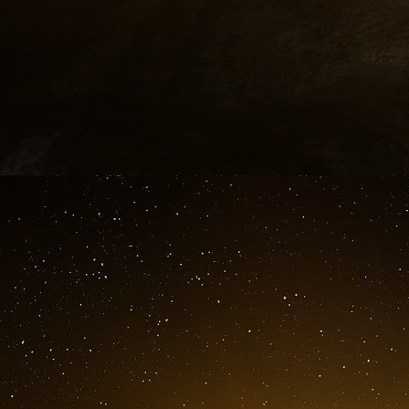
Un appel à la responsabilité
Cet épisode n’est pas un incident isolé, mais s
présumés du ministère de la Justice et du FBI
sur la Russie au traitement des affaires liées 
longtemps la politisation des forces de l’or
preuves concrètes qui alimentent ce déba
structurelles pour restaurer la crédibilité et la ne
Alors que Washington est aux prises avec ce
doivent répondre à des questions cruciales :
mécanismes de responsabilité afin d’empêcher
assurer que les enquêtes restent fondées sur
considérations politiques ? Et comment le min
rétablir la confiance du public dans leur mis
signal d’alarme pour une réforme. Les enjeux
l’administration impartiale de la justice — ne po
National Legal and Policy Center