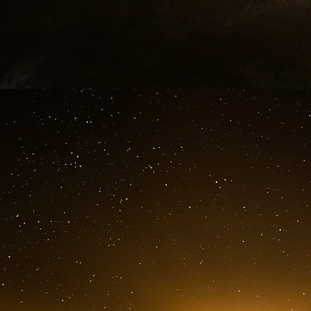
ses préjugés anti-Trump, a été considérée com
autres affaires » de sa branche, malgré des vi
notamment la « règle d’auto-approbation ».
Cett
et d’approuver leurs propres enquêtes, une
contournée.
De l’opération Arctic Frost à Jack Smith : 
L’opération Arctic Frost a servi de base à l’a
spécial Jack Smith contre Trump, qui allègue de
Des courriels du FBI qui ont fuité révèlent u
impliquant les responsables de la cam
républicains dans un prétendu « complot ». L
alliés de Trump, notamment l’ancien procureur g
fusionnant Arctic Frost avec une enquête dist
ministère de la Justice, ce qui a permis au FB
supplémentaires. Les conclusions des sénateur
et le FBI de l’administration Biden ont collabor
arme contre leurs adversaires politiques. Il co
Maison Blanche, Jonathan Su, a personnellemen