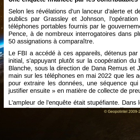
Selon les révélations d’un lanceur d’alerte et
publics par Grassley et Johnson, l’opération
téléphones portables fournis par le gouvernem
Pence, à de nombreux interrogatoires dans plu
50 assignations à comparaître.
Le FBI a accédé à ces appareils, détenus par
initial, s’appuyant plutôt sur la coopération du
Blanche, sous la direction de Dana Remus et J
main sur les téléphones en mai 2022 que les a
pour extraire les données, une séquence qui
justifier ensuite » en matière de collecte de pre
L’ampleur de l’enquête était stupéfiante. Dans 
13 avril 2022, le FBI a coordonné ses efforts
© Geopolintel 2009-2
d’entretiens et dépensé environ 16 000 dollar
2022 pour suivre des pistes dans tout le pa
l’enquête, menée par l’agent spécial adjoint Ti