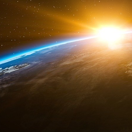
Destitué, le président redevient un citoyen or
dans les conditions du droit commun.
C’est de cette manière que Macron a maté le
condamnation de Nicolas Sarkozy, qui a dû port
Normalement, c’est le gouvernement qui e
Parlement, et Bayrou en a fait les frais en dev
Pour Macron, son irresponsabilité doit atteindre
opposition s’accordent sur l’impossibilité pour 
fonctions.
Si Macron a maté les manifestants, il a insta
pour obtenir une obéissance totale envers ses 
C’est ainsi qu’il a nommé Attal, Barnier, Bayr
monde sans oublier les socialistes qui se sont f
journalistes de Radio France pour monter une 
les présidentielles de 2027.
Pour finir sur cette opération psychologique d
peut être prononcée qu’à la majorité des de