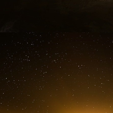
Le but de cette opération psychologique, 
manifestants appartiennent au mouvemen
Rassemblement National de Jordan Bardella ne 
Jean Luc Mélenchon peut-il obtenir la destitu
C’est la deuxième fois que le groupe LFI de l’
d’Emmanuel Macron.
L’idée consiste à remettre en cause la légiti
irresponsabilité de la gestion du budget de l’Eta
Cette gestion abusive de la dette pour faire f
détourner de l’argent des Français au travers 
de la République macroniste.
Les articles 67 et 68 de la Constitution disp
République n’est pas responsable des actes acco
destitué qu’en cas de manquement à ses d
l’exercice de son mandat. La destitution est
Haute Cour ».