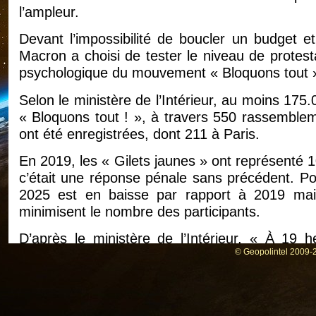
l’ampleur.
Devant l’impossibilité de boucler un budget e
Macron a choisi de tester le niveau de protesta
psychologique du mouvement « Bloquons tout 
Selon le ministère de l’Intérieur, au moins 17
« Bloquons tout ! », à travers 550 rassembleme
ont été enregistrées, dont 211 à Paris.
En 2019, les « Gilets jaunes » ont représenté
c’était une réponse pénale sans précédent. Po
2025 est en baisse par rapport à 2019 mai
minimisent le nombre des participants.
D’après le ministère de l’Intérieur, « À 19 h
actions, dont 596 rassemblements et 253 bloca
© Geopolintel 2009-2
Ce test de la rue, né sur les réseaux sociaux
ministre Bayrou, et aura servi à identifier le
discours qui devra endormir les velléités de révo