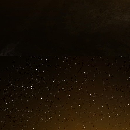
parlementaires réunies en Haute Cour.
Comment Macron et Lecornu vont ils s’organiser 
question qu’il faut se poser, sachant que de 
mais l’affaire Epstein a joué un rôle non-nég
dévolu sur le Rassemblement National.
Assassinat de Charlie Kirk, influenceur d
Charlie Kirk a été assassiné lors d’une confé
conservateur et cofondateur de Turning Po
l’université d’Utah Valley lorsqu’il a été mortell
Dans les rangs du président Trump, c’est la st
ses conférences avec pour stratégie la liber
jeunes Américains sur la nécessité de respecter
droit d’exprimer son opinion.
L’expression libre est une arme redoutab
mouvement mondialiste aux Etats Unis.
Donald Trump avait exprimé cette priorité de 