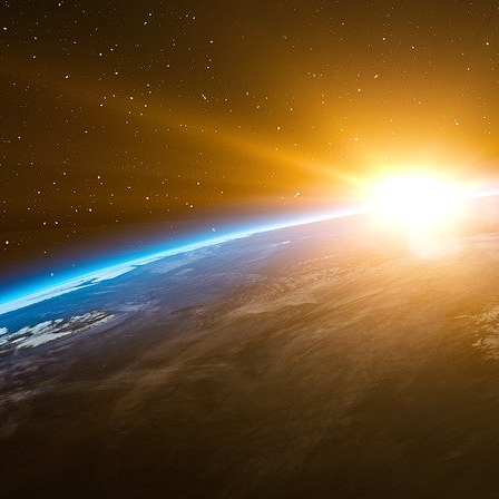
2018. Il avait prédit que les démocraties menaça
La mort de ce jeune homme confirme que la li
L’information est une arme de la guerre d
constater la militarisation des réseaux sociaux
Si la vérité éclate, c’est tout un pan de la m
commencé par l’action du mouvement Wikileaks 
purgé 13 années reclus dans l’ambassade du 
sécurité.
Sa libération en 2024 a été le signe de la victoi
de Donald Trump à la Maison Blanche.
Le discours du vice-président Vance à la co
février 2025 a bouleversé l’Europe. L’Amérique, 
européen et pointé du doigt le manque de li
mécontentement sur la non prise en compte de
ont assez de la guerre en Ukraine, de la dette e
« La démocratie repose sur le principe sacré qu
place pour les cordons sanitaires. Ou bien v