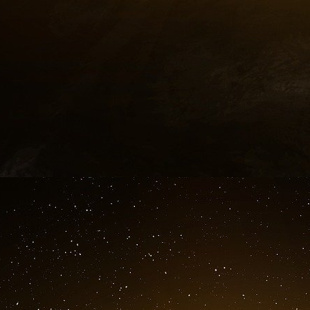
rejetez. »
Cette voix du peuple qui était représentée en l
pu retenir ses larmes lors le soir de l’élect
revolver alors qu’il tentait de libérer les jeu
La mort du Wokisme aux Etats Unis ne plait pa
sont issus Hillary Clinton et Barack Obama,
Alinsky
.
Une voix s’est éteinte, d’autres vont surgir, et 
Si le pouvoir repose sur le mensonge, la liberté 