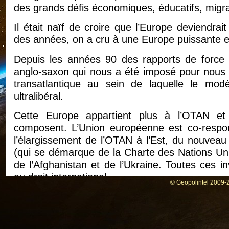
des grands défis économiques, éducatifs, migrato
Il était naïf de croire que l’Europe deviendrai
des années, on a cru à une Europe puissante et
Depuis les années 90 des rapports de force 
anglo-saxon qui nous a été imposé pour nous 
transatlantique au sein de laquelle le mo
ultralibéral.
Cette Europe appartient plus à l’OTAN et
composent. L’Union européenne est co-respon
l’élargissement de l’OTAN à l’Est, du nouveau
(qui se démarque de la Charte des Nations Unies
de l’Afghanistan et de l’Ukraine. Toutes ces i
au droit international.
© Geopolintel 2009-2
Les projections montrent que la dette franç
européiste qui n’est ni plus ni moins que la
Siècle Américain -. Les néoconservateurs sont