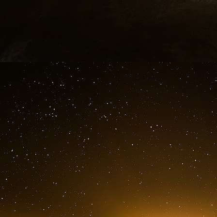
tentative avortée de faire échouer l’élection d
Le plan de Mario Draghi, qui s’est exprimé à c
la République Italienne, porte sur le finance
inclus dans le Projet pour un Nouveau Siècle 
Nos « élites » s’expriment sur le Nouvel Emp
ne présente pas, a déclaré il y a peu : « C’est
projet démocratique européen que nous le re
vigueur qui lui manque aujourd’hui ».
Emmanuel Macron, qui se pose en chef de gue
quelque temps : « On est en train de réinventer
quand tout n’a pas été détruit. »
Un nouvel ordre mondial est en cours d’élab
inachevée et son avenir est soumis aux zo
nouveaux acteurs que sont la Chine, la Russie e
Elle ne peut pas se positionner dans ce fut
transformer en république fédérale. L’Europe d