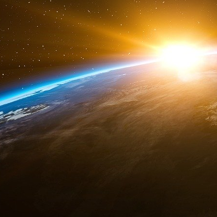
multilatéralisme afin de continuer à exister dan
paix durable comme elle nous l’avait promis.
Si la Commission européenne peut prendre
situations occasionnelles avec l’article 122, e
dictature comme le Politburo de l’ex Union Sovi
Le « Nouvel Empire Européen » s’effondrera c
maintenant penser à une union des peuples e
commune, pour payer la construction fédérale 
le leitmotiv de chacun. Car la peur et la lâche
et l’étroitesse d’esprit. Rester dans la confo
amener que l’effondrement de tout un chacun.
manque de courage des peuples à s’élever cont
Claude Janvier. Écrivain, essayiste, auteur d’ouv
la grande finance. Connu pour ses « coups de
médias libres tels que GPTV, RT France, anime
et est partenaire de nombreux blogs et sites d’