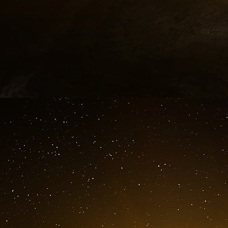
Note : ce texte est un petit extrait de mon
postface de Philippe Broquère, publié récem
sera envoyé, sous fond de menace de guer
Emmanuel Macron.
Pour commander le recueil :
https://www.theboo